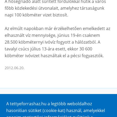
A hőségriadó alatt sűrített fordulókkal hűtik a város
főbb közlekedési útvonalait, amelyhez társaságunk
napi 100 köbméter vizet biztosít.
Az elmúlt napokban már érzékelhetően emelkedett az
elhasznált víz mennyisége, június 19-én csaknem
28.500 köbméternyi ivóvíz fogyott a hálózatból. A
tavalyi csúcs július 13-ára esett, ekkor 30 600
köbméter ivóvizet használtak el a pécsi fogyasztók.
2012.06.20.
Honlaptérkép
A tettyeforrashaz.hu a legtöbb weboldalhoz
Impresszum
hasonlóan sütiket (cookie-kat) használ, amelyekkel
Sütik