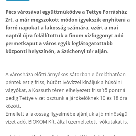
Pécs városával együttműködve a Tettye Forrásház
Zrt. a már megszokott módon igyekszik enyhíteni a
forró napokat a lakosság számára, ezért a mai
naptól újra felállítottuk a finom vízfüggönyt adó
permetkaput a város egyik leglátogatottabb
központi helyszínén, a Széchenyi tér alján.
A városháza előtti árnyékos sátorban előreláthatóan
péntek estig friss, hűtött ivóvízzel kínáljuk a hűsölni
vágyókat, a Kossuth téren elhelyezett frissítő pontnál
pedig Tettye vizet osztunk a járókelőknek 10 és 18 óra
között.
Emellett a lakosság figyelmébe ajánljuk a jó minőségű
vizet adó, BIOKOM Kft. által üzemeltetett ivókutakat is.