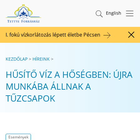
Tovább a tartalomhoz
TETTYE FORRÁSHÁZ Zrt.
Keresés indítása
English
I. fokú vízkorlátozás lépett életbe Pécsen
Figy
KEZDŐLAP
HÍREINK
HŰSÍTŐ VÍZ A HŐSÉGBEN: ÚJRA
MUNKÁBA ÁLLNAK A
TŰZCSAPOK
Események