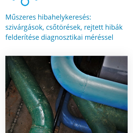
Műszeres hibahelykeresés:
szivárgások, csőtörések, rejtett hibák
felderítése diagnosztikai méréssel