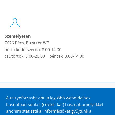
Személyesen
7626 Pécs, Búza tér 8/B
hétfő-kedd-szerda: 8.00-14.00
csütörtök: 8.00-20.00 | péntek: 8.00-14.00
Honlaptérkép
A tettyeforrashaz.hu a legtöbb weboldalhoz
Impresszum
hasonlóan sütiket (cookie-kat) használ, amelyekkel
Sütik
anonim statisztikai információkat gyűjtünk a
Adatvédelem