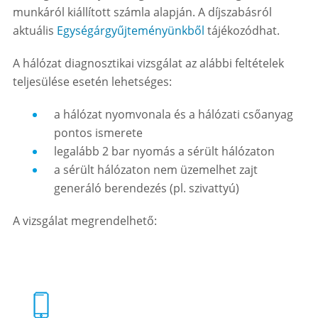
munkáról kiállított számla alapján. A díjszabásról
aktuális
Egységárgyűjteményünkből
tájékozódhat.
A hálózat diagnosztikai vizsgálat az alábbi feltételek
teljesülése esetén lehetséges:
a hálózat nyomvonala és a hálózati csőanyag
pontos ismerete
legalább 2 bar nyomás a sérült hálózaton
a sérült hálózaton nem üzemelhet zajt
generáló berendezés (pl. szivattyú)
A vizsgálat megrendelhető: