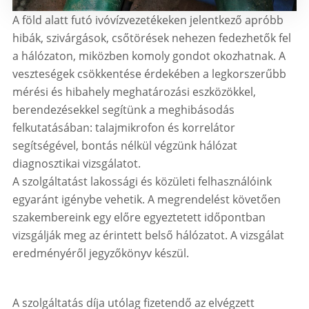
A föld alatt futó ivóvízvezetékeken jelentkező apróbb
hibák, szivárgások, csőtörések nehezen fedezhetők fel
a hálózaton, miközben komoly gondot okozhatnak. A
veszteségek csökkentése érdekében a legkorszerűbb
mérési és hibahely meghatározási eszközökkel,
berendezésekkel segítünk a meghibásodás
felkutatásában: talajmikrofon és korrelátor
segítségével, bontás nélkül végzünk hálózat
diagnosztikai vizsgálatot.
A szolgáltatást lakossági és közületi felhasználóink
egyaránt igénybe vehetik. A megrendelést követően
szakembereink egy előre egyeztetett időpontban
vizsgálják meg az érintett belső hálózatot. A vizsgálat
eredményéről jegyzőkönyv készül.
A szolgáltatás díja utólag fizetendő az elvégzett