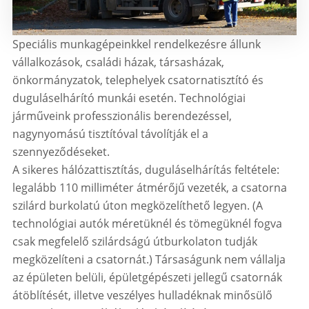
Speciális munkagépeinkkel rendelkezésre állunk
vállalkozások, családi házak, társasházak,
önkormányzatok, telephelyek csatornatisztító és
duguláselhárító munkái esetén. Technológiai
járműveink professzionális berendezéssel,
nagynyomású tisztítóval távolítják el a
szennyeződéseket.
A sikeres hálózattisztítás, duguláselhárítás feltétele:
legalább 110 milliméter átmérőjű vezeték, a csatorna
szilárd burkolatú úton megközelíthető legyen. (A
technológiai autók méretüknél és tömegüknél fogva
csak megfelelő szilárdságú útburkolaton tudják
megközelíteni a csatornát.) Társaságunk nem vállalja
az épületen belüli, épületgépészeti jellegű csatornák
átöblítését, illetve veszélyes hulladéknak minősülő