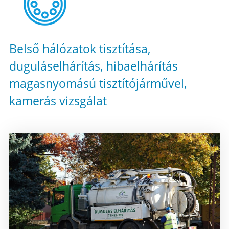
Belső hálózatok tisztítása,
duguláselhárítás, hibaelhárítás
magasnyomású tisztítójárművel,
kamerás vizsgálat