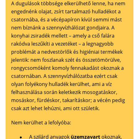
A dugulások többsége elkerülhető lenne, ha nem
engednénk olajat, zsírt tartalmazó hulladékot a
csatornába, és a vécépapíron kívül semmi mást
nem bíznánk a szennyvízhálózat gondjaira. A
konyhai zsiradék mellett – amely a cső falára
rakódva leszűkíti a vezetéket – a legnagyobb
problémát a nedvestörlők és higiéniai termékek
jelentik: nem foszlanak szét és összetömörülve,
rongycsomóként komoly fennakadást okoznak a
csatornában. A szennyvízhálózatba ezért csak
olyan folyékony hulladék kerülhet, ami a víz
felhasználása során keletkezik mosogatáskor,
mosáskor, fürdéskor, takarításkor; a vécén pedig
csak azt lehet lehúzni, ami ott születik.
Nem kerülhet a lefolyóba:
A szilárd anyagok
üzemzavart
okoznak,