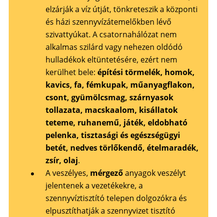
elzárják a víz útját, tönkreteszik a központi
és házi szennyvízátemelőkben lévő
szivattyúkat. A csatornahálózat nem
alkalmas szilárd vagy nehezen oldódó
hulladékok eltüntetésére, ezért nem
kerülhet bele:
építési törmelék, homok,
kavics, fa, fémkupak, műanyagflakon,
csont, gyümölcsmag, szárnyasok
tollazata, macskaalom, kisállatok
teteme, ruhanemű, játék, eldobható
pelenka, tisztasági és egészségügyi
betét, nedves törlőkendő, ételmaradék,
zsír, olaj
.
A veszélyes,
mérgező
anyagok veszélyt
jelentenek a vezetékekre, a
szennyvíztisztító telepen dolgozókra és
elpusztíthatják a szennyvizet tisztító