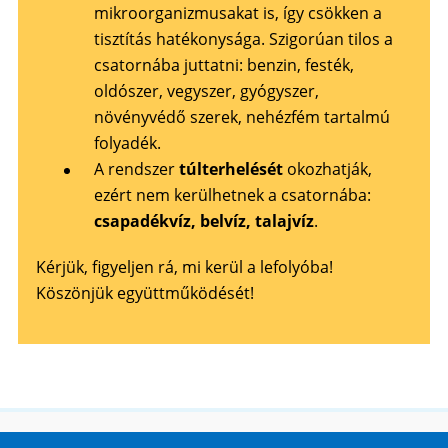
mikroorganizmusakat is, így csökken a
tisztítás hatékonysága. Szigorúan tilos a
csatornába juttatni: benzin, festék,
oldószer, vegyszer, gyógyszer,
növényvédő szerek, nehézfém tartalmú
folyadék.
A rendszer
túlterhelését
okozhatják,
ezért nem kerülhetnek a csatornába:
csapadékvíz, belvíz, talajvíz
.
Kérjük, figyeljen rá, mi kerül a lefolyóba!
Köszönjük együttműködését!
Honlaptérkép