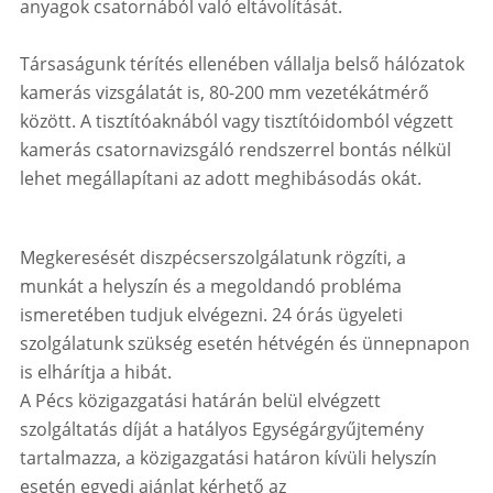
anyagok csatornából való eltávolítását.
Társaságunk térítés ellenében vállalja belső hálózatok
kamerás vizsgálatát is, 80-200 mm vezetékátmérő
között. A tisztítóaknából vagy tisztítóidomból végzett
kamerás csatornavizsgáló rendszerrel bontás nélkül
lehet megállapítani az adott meghibásodás okát.
Megkeresését diszpécserszolgálatunk rögzíti, a
munkát a helyszín és a megoldandó probléma
ismeretében tudjuk elvégezni. 24 órás ügyeleti
szolgálatunk szükség esetén hétvégén és ünnepnapon
is elhárítja a hibát.
A Pécs közigazgatási határán belül elvégzett
szolgáltatás díját a hatályos Egységárgyűjtemény
tartalmazza, a közigazgatási határon kívüli helyszín
esetén egyedi ajánlat kérhető az