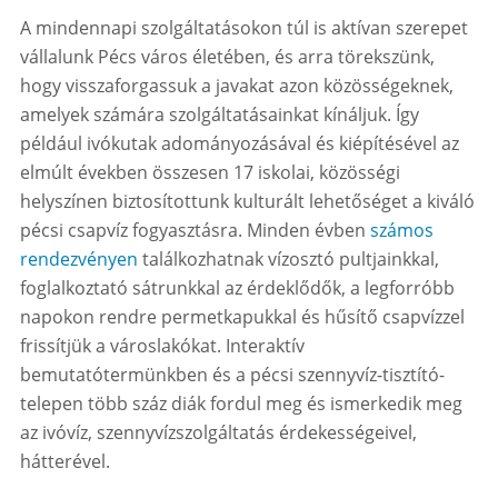
A mindennapi szolgáltatásokon túl is aktívan szerepet
vállalunk Pécs város életében, és arra törekszünk,
hogy visszaforgassuk a javakat azon közösségeknek,
amelyek számára szolgáltatásainkat kínáljuk. Így
például ivókutak adományozásával és kiépítésével az
elmúlt években összesen 17 iskolai, közösségi
helyszínen biztosítottunk kulturált lehetőséget a kiváló
pécsi csapvíz fogyasztásra. Minden évben
számos
rendezvényen
találkozhatnak vízosztó pultjainkkal,
foglalkoztató sátrunkkal az érdeklődők, a legforróbb
napokon rendre permetkapukkal és hűsítő csapvízzel
frissítjük a városlakókat. Interaktív
bemutatótermünkben és a pécsi szennyvíz-tisztító-
telepen több száz diák fordul meg és ismerkedik meg
az ivóvíz, szennyvízszolgáltatás érdekességeivel,
hátterével.