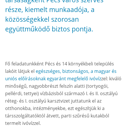
része, kiemelt munkaadója, a
közösségekkel szorosan
együttműködő biztos pontja.
Fő feladatunkként Pécs és 14 környékbeli település
lakóit látjuk el
egészséges, biztonságos, a magyar és
uniós előírásoknak egyaránt megfelelő ivóvíz
zel: kiváló
minőségű, nagyobbrészt felszín alatti (tortyogói,
pellérdi, tettyei) vízbázisból származó I. és II. osztályú
réteg- és I. osztályú karsztvizet juttatunk el az
otthonokba, intézményekbe, ezt egészítjük ki a
társszolgáltatóktól átvett, parti szűrésű kutakból
termelt ivóvízzel.