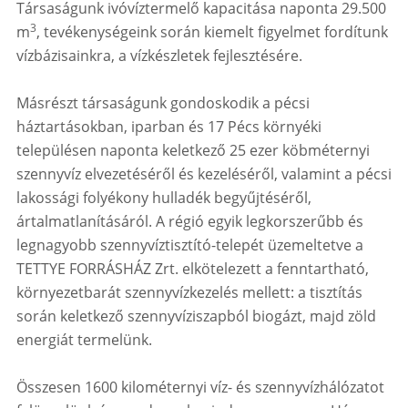
Társaságunk ivóvíztermelő kapacitása naponta 29.500
3
m
, tevékenységeink során kiemelt figyelmet fordítunk
vízbázisainkra, a vízkészletek fejlesztésére.
Másrészt társaságunk gondoskodik a pécsi
háztartásokban, iparban és 17 Pécs környéki
településen naponta keletkező 25 ezer köbméternyi
szennyvíz elvezetéséről és kezeléséről, valamint a pécsi
lakossági folyékony hulladék begyűjtéséről,
ártalmatlanításáról. A régió egyik legkorszerűbb és
legnagyobb szennyvíztisztító-telepét üzemeltetve a
TETTYE FORRÁSHÁZ Zrt. elkötelezett a fenntartható,
környezetbarát szennyvízkezelés mellett: a tisztítás
során keletkező szennyvíziszapból biogázt, majd zöld
energiát termelünk.
Összesen 1600 kilométernyi víz- és szennyvízhálózatot