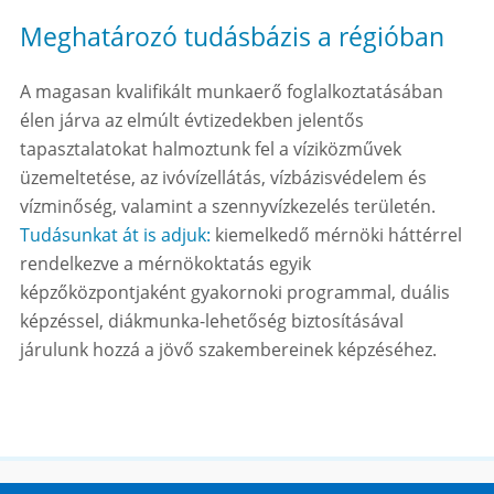
Meghatározó tudásbázis a régióban
A magasan kvalifikált munkaerő foglalkoztatásában
élen járva az elmúlt évtizedekben jelentős
tapasztalatokat halmoztunk fel a víziközművek
üzemeltetése, az ivóvízellátás, vízbázisvédelem és
vízminőség, valamint a szennyvízkezelés területén.
Tudásunkat át is adjuk:
kiemelkedő mérnöki háttérrel
rendelkezve a mérnökoktatás egyik
képzőközpontjaként gyakornoki programmal, duális
képzéssel, diákmunka-lehetőség biztosításával
járulunk hozzá a jövő szakembereinek képzéséhez.
Honlaptérkép