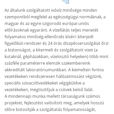
Az általunk szolgáltatott ivóvíz minősége minden
szempontból megfelel az egészségügyi normáknak, a
magyar és az egyre szigorodó európai uniós
előírásoknak egyaránt. A vízellátás teljes menetét
folyamatos minőség-ellenőrzés kíséri: kiterjedt
figyelőkút-rendszer és 24 órás diszpécserszolgálat őrzi
a biztonságot, a kitermelt és szolgáltatott vizet (a
kutaknál, gépházakban, vízelosztó helyeken) több mint
százféle paraméterre elemzik szakembereink
akkreditált laboratóriumunkban. A kiemelten fontos
vezetékeken rendszeresen hálózatmosást végzünk,
speciális szivacslövedékeket végigküldve a
vezetékeken, megtisztítjuk a csövek belső falát.
A mindennapi munka mellett társaságunk számos
projektet, fejlesztést valósított meg, amelyek hosszú
időre biztosítják a szolgáltatás folyamatosságát,