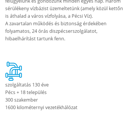
felügyelünk és gondozunk minden egyes nap. Három
sérülékeny vízbázist üzemeltetünk (amely közül kettőn
is áthalad a város vízfolyása, a Pécsi Víz).
A zavartalan működés és biztonság érdekében
folyamatos, 24 órás diszpécserszolgálatot,
hibaelhárítást tartunk fenn.
szolgáltatás 130 éve
Pécs + 18 település
300 szakember
1600 kilométernyi vezetékhálózat