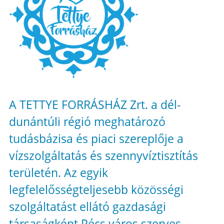
A TETTYE FORRÁSHÁZ Zrt. a dél-
dunántúli régió meghatározó
tudásbázisa és piaci szereplője a
vízszolgáltatás és szennyvíztisztítás
területén. Az egyik
legfelelősségteljesebb közösségi
szolgáltatást ellátó gazdasági
társaságként Pécs város szerves