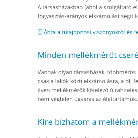
A társasházakban (ahol a szolgáltató e
fogyasztás-arányos elszámolást segítik
Ábra a tulajdonosi viszonyokról és f
Minden mellékmérőt cserél
Vannak olyan társasházak, többmérős i
csak a lakók közti elszámolásra, a díj f
ilyen mellékmérők kötelező újrahitelesí
nem végtelen ugyanis az élettartamuk.
Kire bízhatom a mellékmér