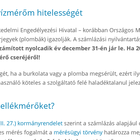
vízmérőm hitelességét
edelmi Engedélyezési Hivatal – korábban Országos Mé
rjegyek (plombák) igazolják. A számlázási nyilvántar
számított nyolcadik év december 31-én jár le. Ha 
rő cseréjéről!
égét, ha a burkolata vagy a plomba megsérült, ezért il
asználó köteles a szolgáltató felé haladéktalanul jele
 mellékmérőket?
(II. 27.) kormányrendelet
szerint a számlázás alapjául c
eles mérés fogalmát a
mérésügyi törvény
határozza me