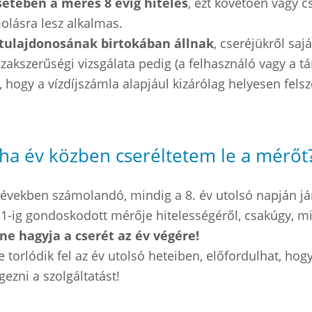
setében a mérés 8 évig hiteles
, ezt követően vagy c
olásra lesz alkalmas.
 tulajdonosának birtokában állnak
, cseréjükről saj
zakszerűségi vizsgálata pedig (a felhasználó vagy a 
a, hogy a vízdíjszámla alapjául kizárólag helyesen felsz
 ha év közben cseréltetem le a mérőt
 években számolandó, mindig a 8. év utolsó napján já
 31-ig gondoskodott mérője hitelességéről, csakúgy, 
ne hagyja a cserét az év végére!
torlódik fel az év utolsó heteiben, előfordulhat, ho
ezni a szolgáltatást!