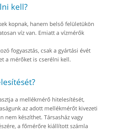
ni kell?
kek kopnak, hanem belső felületükön
matosan víz van. Emiatt a vízmérők
zó fogyasztás, csak a gyártási évét
t a mérőket is cserélni kell.
lesítését?
asztja a mellékmérő hitelesítését,
saságunk az adott mellékmérőt kivezeti
án nem készíthet. Társasház vagy
észére, a főmérőre kiállított számla