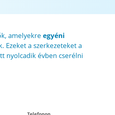
ők, amelyekre
egyéni
k. Ezeket a szerkezeteket a
ott nyolcadik évben cserélni
Telefonon