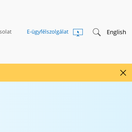
Keresés indítás
English
solat
E-ügyfélszolgálat
Figy