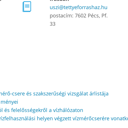
uszi@tettyeforrashaz.hu
postacím: 7602 Pécs, Pf.
33
rő-csere és szakszerűségi vizsgálat árlistája
lményei
ól és felelősségekről a vízhálózaton
ízfelhasználási helyen végzett vízmérőcserére vonatko