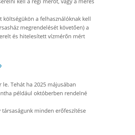
serélni kell a régi mérőt, vagy a mérés
át költségükön a felhasználóknak kell
társasház megrendelését követően) a
erelt és hitelesített vízmérőn mért
?
r le. Tehát ha 2025 májusában
mintha például októberben rendelné
gy társaságunk minden erőfeszítése