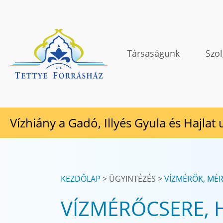
Tovább a tartalomhoz
TETTYE FORRÁSHÁZ Zrt.
Társaságunk
Szol
Vízhiány a Gadó, Illyés Gyula és Hajlat
KEZDŐLAP
ÜGYINTÉZÉS
VÍZMÉRŐK, MÉ
VÍZMÉRŐCSERE, H