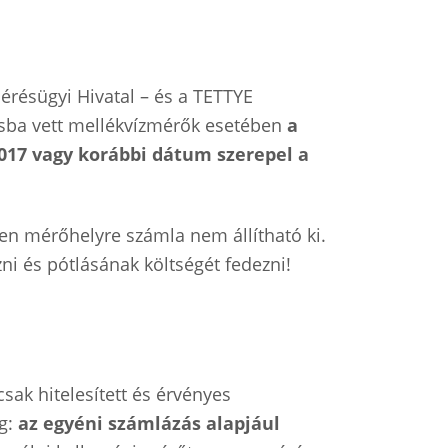
résügyi Hivatal – és a TETTYE
tásba vett mellékvízmérők esetében
a
2017 vagy korábbi dátum szerepel a
yen mérőhelyre számla nem állítható ki.
zni és pótlásának költségét fedezni!
sak hitelesített és érvényes
g:
az egyéni számlázás alapjául