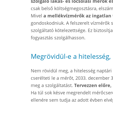
szolgáló lakás- és locsolási mérők e
csak belső költségmegosztásra, elszám
Mivel
a mellékvízmérők az ingatlan
gondoskodniuk. A felszerelt vízmérők s
szolgáltató kötelezettsége. Ez biztosítj
fogyasztás szolgálhasson.
Megrövidül-e a hitelesség,
Nem rövidül meg, a hitelesség naptári
cserélteti le a mérőt, 2033. december
meg a szolgáltatást.
Tervezzen előre, 
Ha túl sok késve megrendelt mérőcsere 
ellenére sem tudja az adott évben elvég