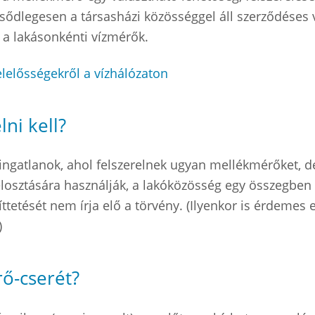
lsődlegesen a társasházi közösséggel áll szerződéses
 a lakásonkénti vízmérők.
elelősségekről a vízhálózaton
ni kell?
ngatlanok, ahol felszerelnek ugyan mellékmérőket, d
elosztására használják, a lakóközösség egy összegben re
ttetését nem írja elő a törvény. (Ilyenkor is érdemes e
)
ő-cserét?