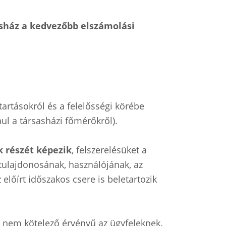
asház a kedvezőbb elszámolási
tartásokról és a felelősségi körébe
ául a társasházi főmérőkről).
 részét képezik
, felszerelésüket a
tulajdonosának, használójának, az
lőírt időszakos csere is beletartozik
e nem kötelező érvényű az ügyfeleknek.