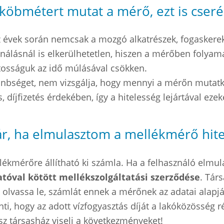
 köbmétert mutat a mérő, ezt is cserél
z évek során nemcsak a mozgó alkatrészek, fogaskere
sználásnál is elkerülhetetlen, hiszen a mérőben folya
tosságuk az idő múlásával csökken.
önbséget, nem vizsgálja, hogy mennyi a mérőn mutatko
íjfizetés érdekében, így a hitelesség lejártával ezeke
r, ha elmulasztom a mellékmérő hite
lékmérőre állítható ki számla. Ha a felhasználó elmul
atóval kötött mellékszolgáltatási szerződése
. Tár
 olvassa le, számlát ennek a mérőnek az adatai alapj
nti, hogy az adott vízfogyasztás díját a lakóközösség r
sz társasház viseli a következményeket!