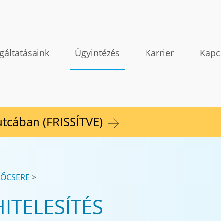
gáltatásaink
Ügyintézés
Karrier
Kapc
 utcában (FRISSÍTVE)
RŐCSERE
ITELESÍTÉS