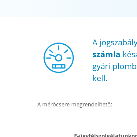
A jogszabál
számla
kész
gyári plombá
kell.
A mérőcsere megrendelhető:
E-ügyfélszolgálatunko