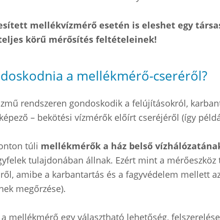
esített mellékvízmérő esetén is eleshet egy társ
teljes körű mérősítés feltételeinek!
ondoskodnia a mellékmérő-cseréről?
közmű rendszeren gondoskodik a felújításokról, karban
 képező – bekötési vízmérők előírt cseréjéről (így péld
onton túli
mellékmérők a ház belső vízhálózatának
gyfelek tulajdonában állnak. Ezért mint a mérőeszköz 
ől, amibe a karbantartás és a fagyvédelem mellett az e
ének megőrzése).
 a mellékmérő egy választható lehetőség, felszerelés