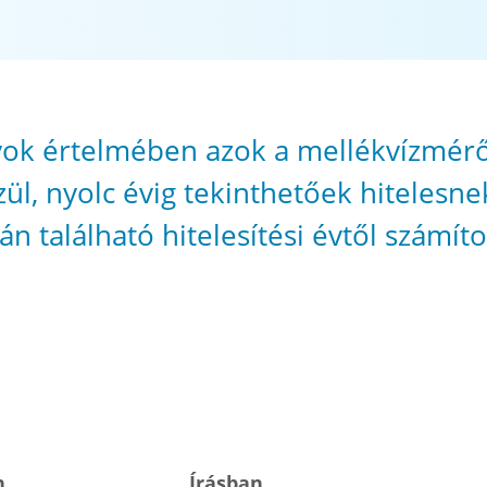
yok értelmében azok a mellékvízmér
ül, nyolc évig tekinthetőek hitelesne
n található hitelesítési évtől számít
n
Írásban