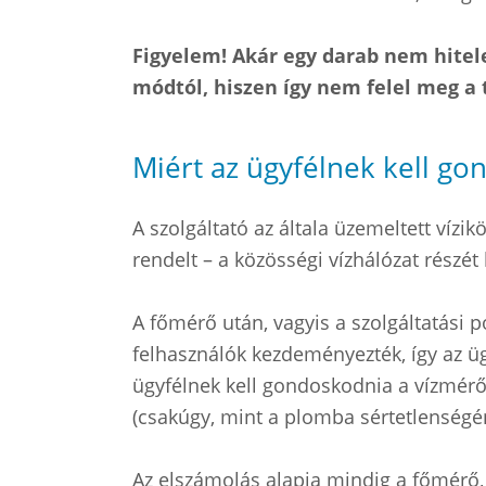
Figyelem! Akár egy darab nem hitel
módtól, hiszen így nem felel meg a 
Miért az ügyfélnek kell g
A szolgáltató az általa üzemeltett vízi
rendelt – a közösségi vízhálózat részét
A főmérő után, vagyis a szolgáltatási p
felhasználók kezdeményezték, így az ü
ügyfélnek kell gondoskodnia a vízmérőr
(csakúgy, mint a plomba sértetlenség
Az elszámolás alapja mindig a főmérő,