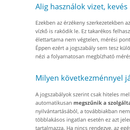
Alig használok vizet, kevés
Ezekben az érzékeny szerkezetekben a
vízkő is rakódik le. Ez takarékos felha
élettartama nem végtelen, mérési pon
Éppen ezért a jogszabály sem tesz kül
nézi a folyamatosan megbízható mérés, d
Milyen következménnyel já
A jogszabályok szerint csak hiteles mel
automatikusan
megszűnik a szolgált
nyilvántartásából, a továbbiakban nem
többlakásos ingatlan esetén ez azt jele
tartalmazza. Ha nincs rendezve, az egé