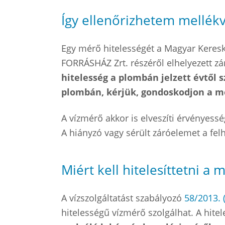
Így ellenőrizhetem mellék
Egy mérő hitelességét a Magyar Keresk
FORRÁSHÁZ Zrt. részéről elhelyezett zá
hitelesség a plombán jelzett évtől 
plombán, kérjük, gondoskodjon a mé
A vízmérő akkor is elveszíti érvényess
A hiányzó vagy sérült záróelemet a felh
Miért kell hitelesíttetni a
A vízszolgáltatást szabályozó
58/2013. 
hitelességű vízmérő szolgálhat. A hit