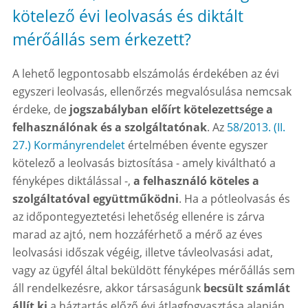
kötelező évi leolvasás és diktált
mérőállás sem érkezett?
A lehető legpontosabb elszámolás érdekében az évi
egyszeri leolvasás, ellenőrzés megvalósulása nemcsak
érdeke, de
jogszabályban előírt kötelezettsége a
felhasználónak és a szolgáltatónak
. Az
58/2013. (II.
27.) Kormányrendelet
értelmében évente egyszer
kötelező a leolvasás biztosítása - amely kiváltható a
fényképes diktálással -,
a felhasználó köteles a
szolgáltatóval együttműködni
. Ha a pótleolvasás és
az időpontegyeztetési lehetőség ellenére is zárva
marad az ajtó, nem hozzáférhető a mérő az éves
leolvasási időszak végéig, illetve távleolvasási adat,
vagy az ügyfél által beküldött fényképes mérőállás sem
áll rendelkezésre, akkor társaságunk
becsült számlát
állít ki
a háztartás előző évi átlagfogyasztása alapján,