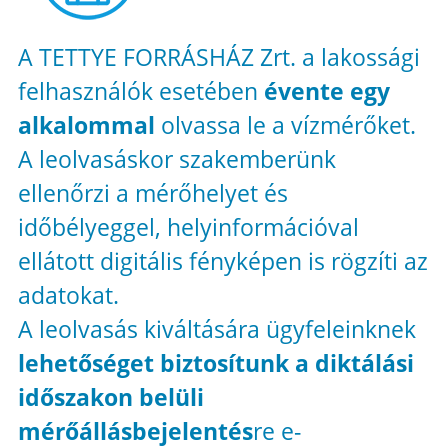
A TETTYE FORRÁSHÁZ Zrt. a lakossági
felhasználók esetében
évente egy
alkalommal
olvassa le a vízmérőket.
A leolvasáskor szakemberünk
ellenőrzi a mérőhelyet és
időbélyeggel, helyinformációval
ellátott digitális fényképen is rögzíti az
adatokat.
A leolvasás kiváltására ügyfeleinknek
lehetőséget biztosítunk a diktálási
időszakon belüli
mérőállásbejelentés
re e-