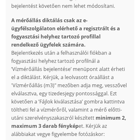
bejelentést követően nem lehet módosítani.
A mérőállás diktálás csak az e-
ügyfélszolgálaton elérhető a regisztrált és a
fogyasztási helyhez tartozó profillal
rendelkező ügyfelek számára.
Bejelentkezés után a felhasználói fiókban a
fogyasztási helyhez tartozó profilnál a
’Vízmérőállás bejelentése’ menüpont alatt érheti
el a diktálást. Kérjük, a leolvasott óraállást a
'Vízmérőállás (m3)" mezőben adja meg, vesszővel
elválasztva, egy tizedesjegy pontossággal. Ezt
követően a ’Fájlok kiválasztása’ gombra kattintva
töltheti fel a vízmérőről, valamint a mérő előtti-
utáni szerelvényszakaszról készített
minimum 2,
maximum 3 darab fénykép
et. Kérjük az
alábbiakat vegye figyelembe fotózáskor: