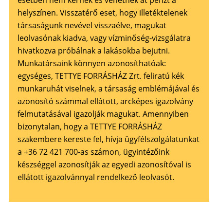
esetben nem kérnek és vehetnek át pénzt a
helyszínen. Visszatérő eset, hogy illetéktelenek
társaságunk nevével visszaélve, magukat
leolvasónak kiadva, vagy vízminőség-vizsgálatra
hivatkozva próbálnak a lakásokba bejutni.
Munkatársaink könnyen azonosíthatóak:
egységes, TETTYE FORRÁSHÁZ Zrt. feliratú kék
munkaruhát viselnek, a társaság emblémájával és
azonosító számmal ellátott, arcképes igazolvány
felmutatásával igazolják magukat. Amennyiben
bizonytalan, hogy a TETTYE FORRÁSHÁZ
szakembere kereste fel, hívja ügyfélszolgálatunkat
a +36 72 421 700-as számon, ügyintézőink
készséggel azonosítják az egyedi azonosítóval is
ellátott igazolvánnyal rendelkező leolvasót.