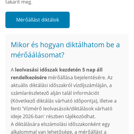
takarít meg.
Mérőállást diktálok
Mikor és hogyan diktálhatom be a
mérőáálásomat?
A
leolvasási időszak kezdetén 5 nap áll
rendelkezésére
mérőállása bejelentésére.
Az
aktuális diktálási időszakról vízdíjszámláján, a
számlarészletező alján talál információt
(Következő diktálás várható időpontja), illetve a
fenti 'Vízmérő leolvasások/diktálások várható
ideje 2026-ban' részben tájékozódhat.
A diktálására elszámolási időszakonként egy
alkalommal van lehetősége, a mérőállást a