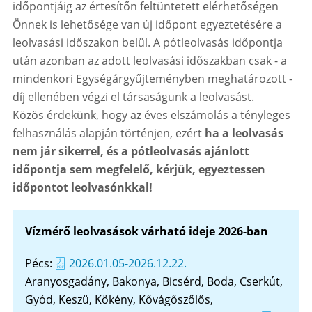
időpontjáig az értesítőn feltüntetett elérhetőségen
Önnek is lehetősége van
új időpont egyeztetésére
a
leolvasási időszakon belül. A pótleolvasás időpontja
után azonban az adott leolvasási időszakban csak - a
mindenkori Egységárgyűjteményben meghatározott -
díj ellenében végzi el társaságunk a leolvasást.
Közös érdekünk, hogy az éves elszámolás a tényleges
felhasználás alapján történjen, ezért
ha a leolvasás
nem jár sikerrel, és a pótleolvasás ajánlott
időpontja sem megfelelő, kérjük, egyeztessen
időpontot leolvasónkkal!
Vízmérő leolvasások várható ideje 2026-ban
Pécs:
2026.01.05-2026.12.22.
Aranyosgadány, Bakonya, Bicsérd, Boda, Cserkút,
Gyód, Keszü, Kökény, Kővágőszőlős,