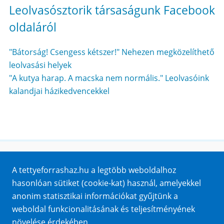
Leolvasósztorik társaságunk Facebook
oldaláról
"Bátorság! Csengess kétszer!" Nehezen megközelíthető
leolvasási helyek
"A kutya harap. A macska nem normális." Leolvasóink
kalandjai házikedvencekkel
Honlaptérkép
A tettyeforrashaz.hu a legtöbb weboldalhoz
Impresszum
hasonlóan sütiket (cookie-kat) használ, amelyekkel
Sütik
anonim statisztikai információkat gyűjtünk a
Adatvédelem
weboldal funkcionalitásának és teljesítményének
Közérdekű adatok
növelése érdekében.