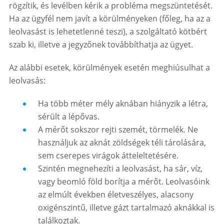
rögzítik, és levélben kérik a probléma megszüntetését.
Ha az ügyfél nem javít a körülményeken (főleg, ha az a
leolvasást is lehetetlenné teszi), a szolgáltató kötbért
szab ki, illetve a jegyzőnek továbbíthatja az ügyet.
Az alábbi esetek, körülmények esetén meghiúsulhat a
leolvasás:
Ha több méter mély aknában hiányzik a létra,
sérült a lépővas.
A mérőt sokszor rejti szemét, törmelék. Ne
használjuk az aknát zöldségek téli tárolására,
sem cserepes virágok átteleltetésére.
Szintén megnehezíti a leolvasást, ha sár, víz,
vagy beomló föld borítja a mérőt. Leolvasóink
az elmúlt években életveszélyes, alacsony
oxigénszintű, illetve gázt tartalmazó aknákkal is
találkoztak.