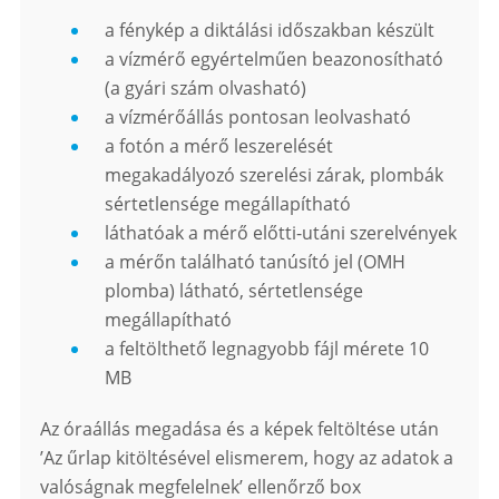
a fénykép a diktálási időszakban készült
a vízmérő egyértelműen beazonosítható
(a gyári szám olvasható)
a vízmérőállás pontosan leolvasható
a fotón a mérő leszerelését
megakadályozó szerelési zárak, plombák
sértetlensége megállapítható
láthatóak a mérő előtti-utáni szerelvények
a mérőn található tanúsító jel (OMH
plomba) látható, sértetlensége
megállapítható
a feltölthető legnagyobb fájl mérete 10
MB
Az óraállás megadása és a képek feltöltése után
’Az űrlap kitöltésével elismerem, hogy az adatok a
valóságnak megfelelnek’ ellenőrző box