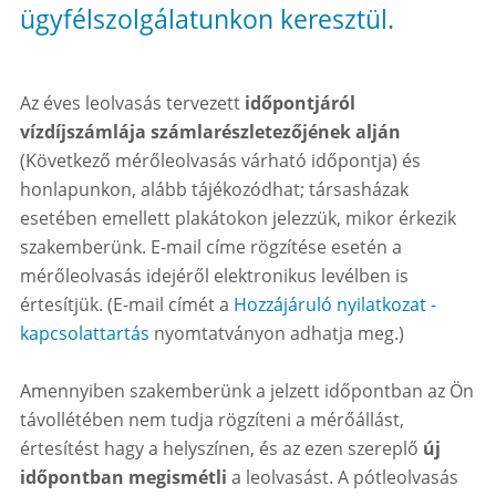
ügyfélszolgálatunkon keresztül.
Az éves leolvasás tervezett
időpontjáról
vízdíjszámlája számlarészletezőjének alján
(Következő mérőleolvasás várható időpontja) és
honlapunkon, alább tájékozódhat; társasházak
esetében emellett plakátokon jelezzük, mikor érkezik
szakemberünk. E-mail címe rögzítése esetén a
mérőleolvasás idejéről elektronikus levélben is
értesítjük. (E-mail címét a
Hozzájáruló nyilatkozat -
kapcsolattartás
nyomtatványon adhatja meg.)
Amennyiben szakemberünk a jelzett időpontban az Ön
távollétében nem tudja rögzíteni a mérőállást,
értesítést hagy a helyszínen, és az ezen szereplő
új
időpontban megismétli
a leolvasást. A pótleolvasás