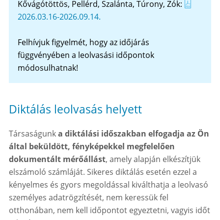
Kővágótöttös, Pellérd, Szalánta, Túrony, Zók:
2026.03.16-2026.09.14.
Felhívjuk figyelmét, hogy az időjárás
függvényében a leolvasási időpontok
módosulhatnak!
Diktálás leolvasás helyett
Társaságunk
a diktálási időszakban elfogadja az Ön
által beküldött, fényképekkel megfelelően
dokumentált mérőállást
, amely alapján elkészítjük
elszámoló számláját.
Sikeres diktálás esetén e
zzel a
kényelmes és gyors megoldással
kiválthatja a leolvasó
személyes adatrögzítését, nem keressük fel
otthonában, nem kell időpontot egyeztetni, vagyis időt