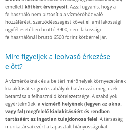
emellett
kötbért érvényesít
. Azzal ugyanis, hogy a
felhasználó nem biztosítja a vízmérőhöz való
hozzáférést, szerződésszegést követ el, ami lakossági
ügyfél esetében bruttó 3900, nem lakossági
felhasználónál bruttó 6500 forint kötbérrel jár.
Mire figyeljek a leolvasó érkezése
előtt?
A vízmérőaknák és a beltéri mérőhelyek környezetének
kialakítását szigorú szabályok határozzák meg, ezek
betartása a felhasználó kötelezettsége. A szabályok
egyértelműek:
a vízmérő helyének (legyen az akna,
vagy fal) megfelelő kialakításáért és rendben
tartásáért az ingatlan tulajdonosa felel
. A társaság
munkatársai ezért a tapasztalt hiányosságokat