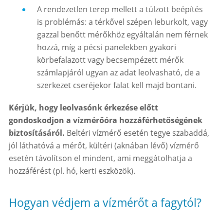
A rendezetlen terep mellett a túlzott beépítés
is problémás: a térkővel szépen leburkolt, vagy
gazzal benőtt mérőkhöz egyáltalán nem férnek
hozzá, míg a pécsi panelekben gyakori
körbefalazott vagy becsempézett mérők
számlapjáról ugyan az adat leolvasható, de a
szerkezet cseréjekor falat kell majd bontani.
Kérjük, hogy leolvasónk érkezése előtt
gondoskodjon a vízmérőóra hozzáférhetőségének
biztosításáról.
Beltéri vízmérő esetén tegye szabaddá,
jól láthatóvá a mérőt, kültéri (aknában lévő) vízmérő
esetén távolítson el mindent, ami meggátolhatja a
hozzáférést (pl. hó, kerti eszközök).
Hogyan védjem a vízmérőt a fagytól?