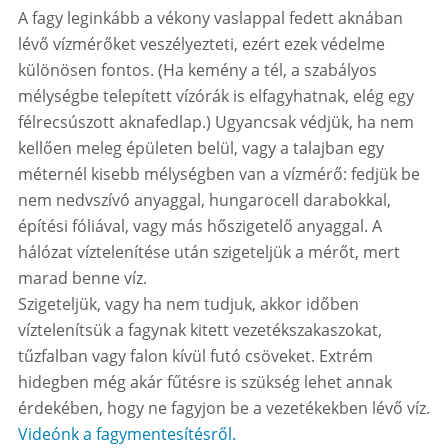
A fagy leginkább a vékony vaslappal fedett aknában
lévő vízmérőket veszélyezteti, ezért ezek védelme
különösen fontos. (Ha kemény a tél, a szabályos
mélységbe telepített vízórák is elfagyhatnak, elég egy
félrecsúszott aknafedlap.) Ugyancsak védjük, ha nem
kellően meleg épületen belül, vagy a talajban egy
méternél kisebb mélységben van a vízmérő: fedjük be
nem nedvszívó anyaggal, hungarocell darabokkal,
építési fóliával, vagy más hőszigetelő anyaggal. A
hálózat víztelenítése után szigeteljük a mérőt, mert
marad benne víz.
Szigeteljük, vagy ha nem tudjuk, akkor időben
víztelenítsük a fagynak kitett vezetékszakaszokat,
tűzfalban vagy falon kívül futó csöveket. Extrém
hidegben még akár fűtésre is szükség lehet annak
érdekében, hogy ne fagyjon be a vezetékekben lévő víz.
Videónk a fagymentesítésről.