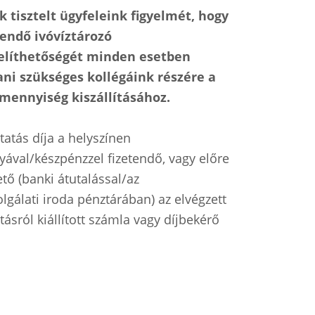
k tisztelt ügyfeleink figyelmét, hogy
tendő ivóvíztározó
líthetőségét minden esetben
ani szükséges kollégáink részére a
 mennyiség kiszállításához.
tatás díja a helyszínen
yával/készpénzzel fizetendő, vagy előre
tő (banki átutalással/az
olgálati iroda pénztárában) az elvégzett
tásról kiállított számla vagy díjbekérő