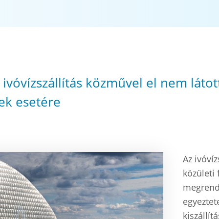
 ivóvízszállítás közművel el nem látot
ek esetére
Az ivóvíz
közületi
megrende
egyeztet
kiszállít