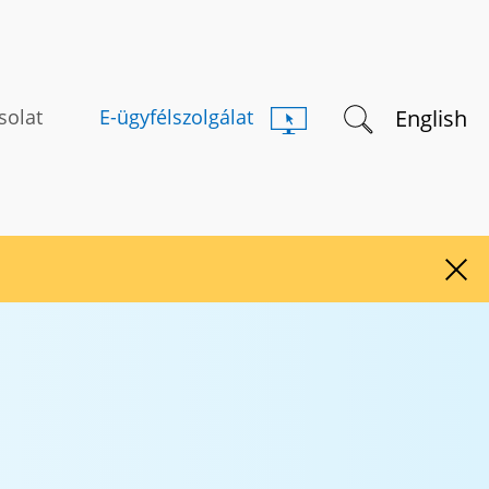
Keresés indítás
English
solat
E-ügyfélszolgálat
Figy