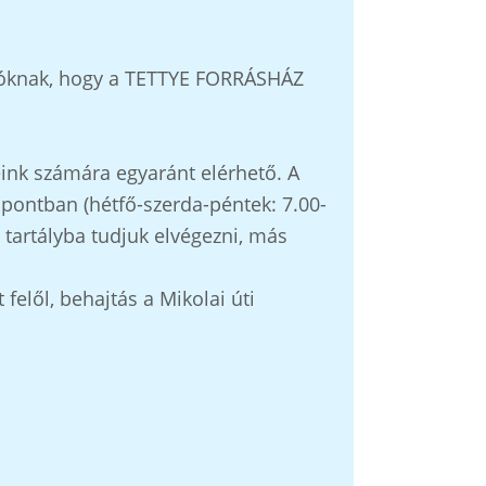
ználóknak, hogy a TETTYE FORRÁSHÁZ
eleink számára egyaránt elérhető. A
őpontban (hétfő-szerda-péntek: 7.00-
BC tartályba tudjuk elvégezni, más
 felől, behajtás a Mikolai úti