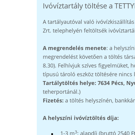
Ivóvíztartály töltése a TET
A tartályautóval való ivóvízkiszállí
Zrt. telephelyén feltöltsék ivóvíztartá
A megrendelés menete
: a helyszí
megrendelést követően a töltés társ
8.30). Felhívjuk szíves figyelmüket, h
típusú tároló eszköz töltésére nincs
Tartálytöltés helye:
7634 Pécs, Nyu
teherportánál.)
Fizetés:
a töltés helyszínén, bankkár
A helyszíni ivóvíztöltés díja:
3
1-3 m
: alapdíj (bruttó 2540 F