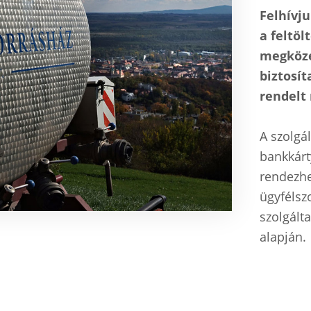
Felhívju
a feltöl
megköze
biztosít
rendelt
A szolgál
bankkárt
rendezhe
ügyfélsz
szolgálta
alapján.