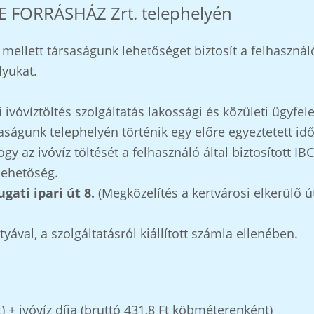
TYE FORRÁSHÁZ Zrt. telephelyén
tás mellett társaságunk lehetőséget biztosít a felhas
lyukat.
ni ivóvíztöltés szolgáltatás lakossági és közületi ügyf
aságunk telephelyén történik egy előre egyeztetett id
ogy az ivóvíz töltését a felhasználó által biztosított I
 lehetőség.
gati ipari út 8.
(Megközelítés a kertvárosi elkerülő út
tyával, a szolgáltatásról kiállított számla ellenében.
t) + ivóvíz díja (bruttó 431,8 Ft köbméterenként)