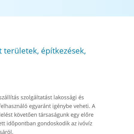
t területek, építkezések,
szállítás szolgáltatást lakossági és
 felhasználó egyaránt igénybe veheti. A
lést követően társaságunk egy előre
ett időpontban gondoskodik az ivóvíz
ásáról.