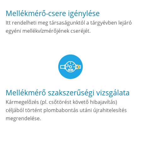
Mellékmérő-csere igénylése
Itt rendelheti meg társaságunktól a tárgyévben lejáró
egyéni mellékvízmérőjének cseréjét.
Mellékmérő szakszerűségi vizsgálata
Kármegelőzés (pl. csőtörést követő hibajavítás)
céljából történt plombabontás utáni újrahitelesítés
megrendelése.