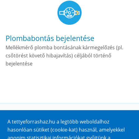
Plombabontás bejelentése
Mellékmérő plomba bontásának kármegelőzés (pl.
csőtörést követő hibajavítás) céljából történő
bejelentése
Honlaptérkép
A tettyeforrashaz.hu a legtöbb weboldalhoz
Impresszum
hasonlóan sütiket (cookie-kat) használ, amelyekkel
Sütik
anonim statisztikai információkat gyűjtünk a