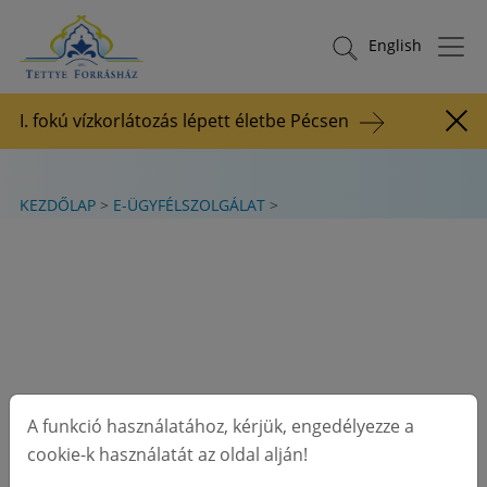
Tovább a tartalomhoz
TETTYE FORRÁSHÁZ Zrt.
Keresés indítása
English
I. fokú vízkorlátozás lépett életbe Pécsen
Figy
KEZDŐLAP
E-ÜGYFÉLSZOLGÁLAT
A funkció használatához, kérjük, engedélyezze a
cookie-k használatát az oldal alján!