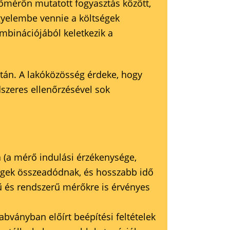
őmérőn mutatott fogyasztás között,
gyelembe vennie a költségek
mbinációjából keletkezik a
zatán. A lakóközösség érdeke, hogy
dszeres ellenőrzésével sok
 (a mérő indulási érzékenysége,
égek összeadódnak, és hosszabb idő
ű és rendszerű mérőkre is érvényes
bványban előírt beépítési feltételek