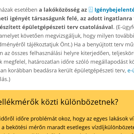
sházak esetében
a lakóközösség az
Igénybejelent
i igényét társaságunk felé, az adott ingatlanra
észített épületgépészeti terv csatolásával
. (E-ügy
 amelyet követően megvizsgáljuk, hogy milyen továb
edményéről tájékoztatjuk Önt.) Ha a benyújtott terv m
az összes felhasználási helyre kiterjedően, teljeskörű
k megfelel, határozatlan időre szóló megállapodást k
an korábban beadásra került épületgépészeti terv,
e-
ás.)
ellékmérők közti különbözetnek?
időről időre problémát okoz, hogy az egyes lakások 
 a bekötési mérőn maradt esetleges vízdíjkülönbözetet