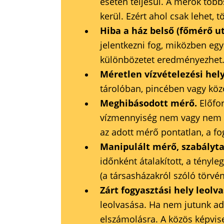
esetén teljesül. A mérők töb
kerül. Ezért ahol csak lehet, t
Hiba a ház belső (főmérő u
jelentkezni fog, miközben egy
különbözetet eredményezhet
Méretlen vízvételezési hely
tárolóban, pincében vagy közö
Meghibásodott mérő.
Előfor
vízmennyiség nem vagy nem t
az adott mérő pontatlan, a f
Manipulált mérő, szabályta
időnként átalakított, a tényl
(a társasházakról szóló törvé
Zárt fogyasztási hely leolv
leolvasása. Ha nem jutunk ada
elszámolásra. A közös képvise