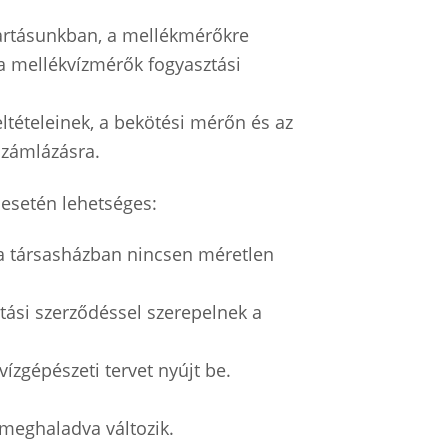
artásunkban, a mellékmérőkre
 a mellékvízmérők fogyasztási
ltételeinek, a bekötési mérőn és az
számlázásra.
 esetén lehetséges:
 a társasházban nincsen méretlen
tási szerződéssel szerepelnek a
vízgépészeti tervet nyújt be.
meghaladva változik.