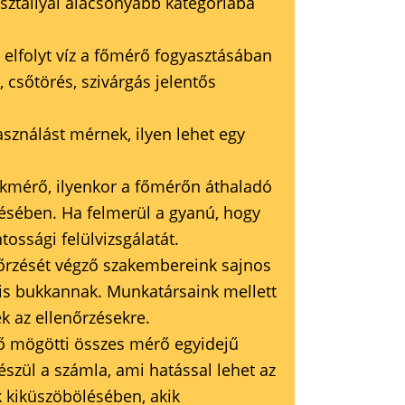
sztállyal alacsonyabb kategóriába
 elfolyt víz a főmérő fogyasztásában
 csőtörés, szivárgás jelentős
ználást mérnek, ilyen lehet egy
ékmérő, ilyenkor a főmérőn áthaladó
ésében. Ha felmerül a gyanú, hogy
ossági felülvizsgálatát.
őrzését végző szakembereink sajnos
e is bukkannak. Munkatársaink mellett
ek az ellenőrzésekre.
ő mögötti összes mérő egyidejű
szül a számla, ami hatással lehet az
k kiküszöbölésében, akik