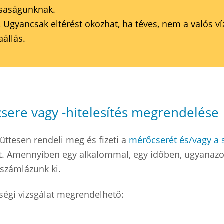
rsaságunknak.
.
Ugyancsak eltérést okozhat, ha téves, nem a valós v
aállás.
sere vagy -hitelesítés megrendelése
üttesen rendeli meg és fizeti a
mérőcserét és/vagy a s
ét. Amennyiben egy alkalommal, egy időben, ugyanaz
t számlázunk ki.
ségi vizsgálat megrendelhető: