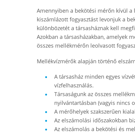
Amennyiben a bekötési mérőn kívül a 
kiszámlázott fogyasztást levonjuk a be
különbözetét a társasháznak kell megfi
Azokban a társasházakban, amelyek m
összes mellékmérőn leolvasott fogyas
Mellékvízmérők alapján történő elszámol
A társasház minden egyes vízvét
vízfelhasználás.
Társaságunk az összes mellékmér
nyilvántartásban (vagyis nincs 
A mérőhelyek szakszerűen kialakí
Az elszámolási időszakokban biz
Az elszámolás a bekötési és me