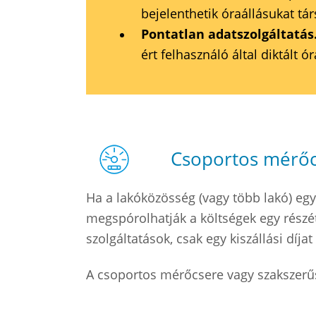
bejelenthetik óraállásukat tá
Pontatlan adatszolgáltatás
ért felhasználó által diktált ór
Csoportos mérőc
Ha a lakóközösség (vagy több lakó) egy
megspórolhatják a költségek egy rész
szolgáltatások, csak egy kiszállási díja
A csoportos mérőcsere vagy szakszerű