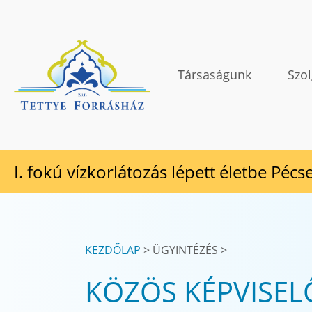
Tovább a tartalomhoz
TETTYE FORRÁSHÁZ Zrt.
Társaságunk
Szol
I. fokú vízkorlátozás lépett életbe Pécs
KEZDŐLAP
ÜGYINTÉZÉS
KÖZÖS KÉPVISE