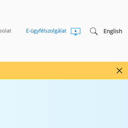
Keresés indítás
English
solat
E-ügyfélszolgálat
Figy