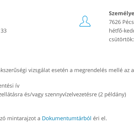
Személy
7626 Pécs
 33
hétfő-ked
csütörtök:
 szakszerűségi vizsgálat esetén a megrendelés mellé 
ntési ív
zellátásra és/vagy szennyvízelvezetésre (2 példány)
zó mintarajzot a
Dokumentumtárból
éri el.