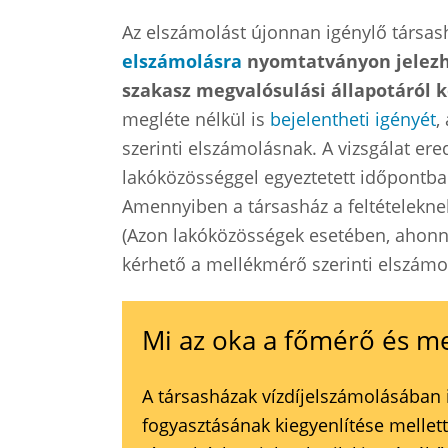
Az elszámolást újonnan igénylő társa
elszámolásra
nyomtatványon jelezhet
szakasz megvalósulási állapotáról k
megléte nélkül is
bejelentheti igényét
,
szerinti elszámolásnak. A vizsgálat er
lakóközösséggel egyeztetett időpontban 
Amennyiben a társasház a feltételekne
(Azon lakóközösségek esetében, ahonn
kérhető a mellékmérő szerinti elszámol
Mi az oka a főmérő és m
A társasházak vízdíjelszámolásában 
fogyasztásának kiegyenlítése mellett