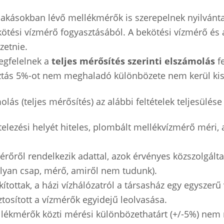
lakásokban lévő mellékmérők is szerepelnek nyilvánt
kötési vízmérő fogyasztásából. A bekötési vízmérő és
zetnie.
egfelelnek a
teljes mérősítés szerinti elszámolás
fe
ztás 5%-ot nem meghaladó különbözete nem kerül ki
ás (teljes mérősítés) az alábbi feltételek teljesülése
elezési helyét hiteles, plombált mellékvízmérő méri,
őről rendelkezik adattal, azok érvényes közszolgálta
olyan csap, mérő, amiről nem tudunk).
tottak, a házi vízhálózatról a társasház egy egyszerű 
tosított a vízmérők egyidejű leolvasása.
llékmérők közti mérési különbözethatárt (+/-5%) nem 