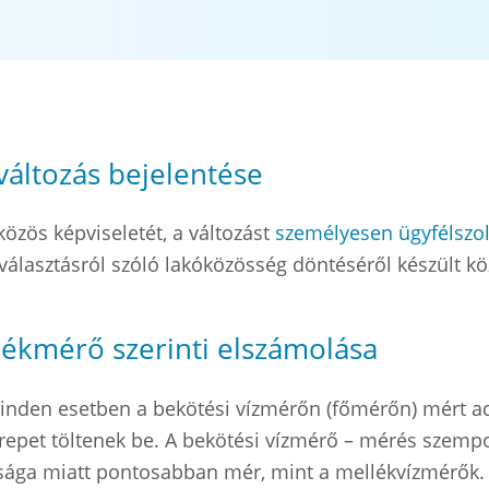
változás bejelentése
özös képviseletét, a változást
személyesen ügyfélszol
választásról szóló lakóközösség döntéséről készült kö
ékmérő szerinti elszámolása
inden esetben a bekötési vízmérőn (főmérőn) mért ada
epet töltenek be. A bekötési vízmérő – mérés szempo
sága miatt pontosabban mér, mint a mellékvízmérők.