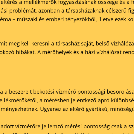
 eltérés a mellékmérők fogyasztásának összege és a f
ási problémát, azonban a társasházaknak célszerű fi
léma – műszaki és emberi tényezőkből, illetve ezek ko
mit meg kell keresni a társasház saját, belső vízháló
 okozó hibákat. A mérőhelyek és a házi vízhálózat ren
 a beszerelt bekötési vízmérő pontossági besorolása
mellékmérőkétől, a mérésben jelentkező apró különbs
edményezhetnek. Ugyanez az eltérő gyártású, minőség
adott vízmérőre jellemző mérési pontosság csak a sza