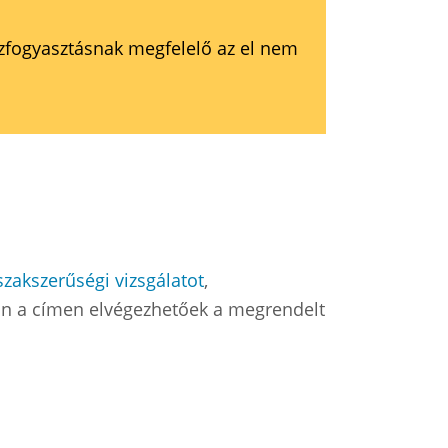
ízfogyasztásnak megfelelő az el nem
zakszerűségi vizsgálatot
,
on a címen elvégezhetőek a megrendelt