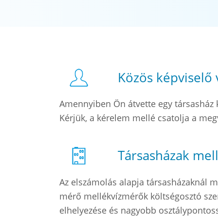
Közös képviselő 
Amennyiben Ön átvette egy társasház k
Kérjük, a kérelem mellé csatolja a meg
Társasházak mell
Az elszámolás alapja társasházaknál m
mérő mellékvízmérők költségosztó szer
elhelyezése és nagyobb osztálypontos