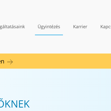
gáltatásaink
Ügyintézés
Karrier
Kapc
en
LŐKNEK