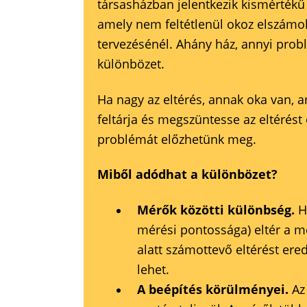
társasházban jelentkezik kismértékű
amely nem feltétlenül okoz elszámol
tervezésénél. Ahány ház, annyi prob
különbözet.
Ha nagy az eltérés, annak oka van, a
feltárja és megszüntesse az eltérést
problémát előzhetünk meg.
Miből adódhat a különbözet?
Mérők közötti különbség.
Ha
mérési pontossága) eltér a 
alatt számottevő eltérést er
lehet.
A beépítés körülményei.
Az 