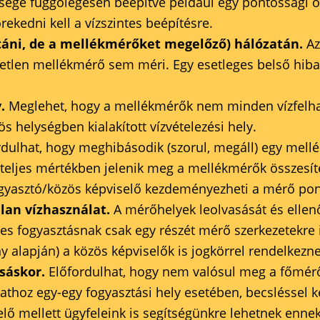
bsége függőlegesen beépítve például egy pontossági o
örekedni kell a vízszintes beépítésre.
táni, de a mellékmérőket megelőző) hálózatán.
Az
etlen mellékmérő sem méri. Egy esetleges belső hiba,
.
.
Meglehet, hogy a mellékmérők nem minden vízfelhas
s helységben kialakított vízvételezési hely.
dulhat, hogy meghibásodik (szorul, megáll) egy mell
eljes mértékben jelenik meg a mellékmérők összesít
ogyasztó/közös képviselő kezdeményezheti a mérő pont
lan vízhasználat.
A mérőhelyek leolvasását és ellen
eges fogyasztásnak csak egy részét mérő szerkezetekr
ny alapján) a közös képviselők is jogkörrel rendelkezn
asáskor.
Előfordulhat, hogy nem valósul meg a főmér
thoz egy-egy fogyasztási hely esetében, becsléssel ké
lő mellett ügyfeleink is segítségünkre lehetnek enne