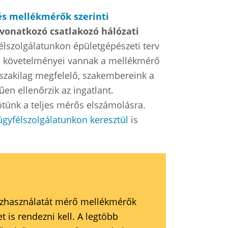
és mellékmérők szerinti
 vonatkozó csatlakozó hálózati
félszolgálatunkon épületgépészeti terv
bi követelményei vannak a mellékmérő
űszakilag megfelelő, szakembereink a
en ellenőrzik az ingatlant.
ötünk a teljes mérős elszámolásra.
ügyfélszolgálatunkon keresztül
is
vízhasználatát mérő mellékmérők
 is rendezni kell. A legtöbb