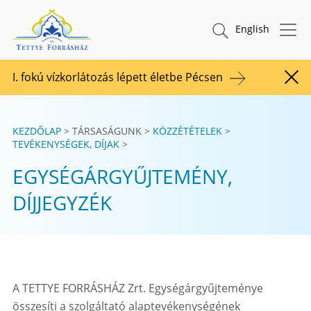
Tovább a tartalomhoz
TETTYE FORRÁSHÁZ Zrt.
Keresés indítása
English
I. fokú vízkorlátozás lépett életbe Pécsen
Figy
KEZDŐLAP
TÁRSASÁGUNK
KÖZZÉTÉTELEK
TEVÉKENYSÉGEK, DÍJAK
EGYSÉGÁRGYŰJTEMÉNY,
DÍJJEGYZÉK
A TETTYE FORRÁSHÁZ Zrt. Egységárgyűjteménye
összesíti a szolgáltató alaptevékenységének