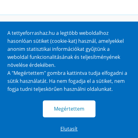
Honlaptérkép
A tettyeforrashaz.hu a legtöbb weboldalhoz
Impresszum
hasonlóan sütiket (cookie-kat) használ, amelyekkel
Sütik
anonim statisztikai információkat gyűjtünk a
Adatvédelem
weboldal funkcionalitásának és teljesítményének
Közérdekű adatok
növelése érdekében.
A "Megértettem" gombra kattintva tudja elfogadni a
sütik használatát. Ha nem fogadja el a sütiket, nem
fogja tudni teljeskörűen használni oldalunkat.
Megértettem
Elutasít