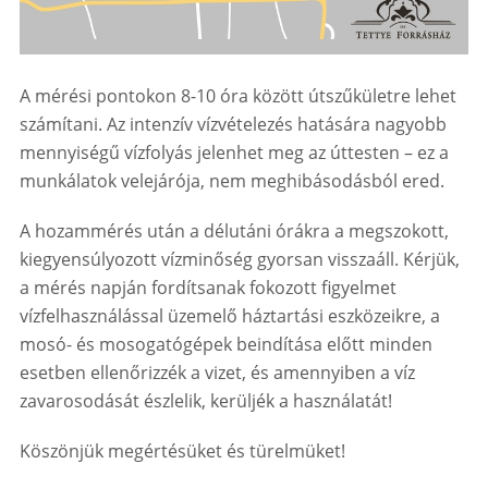
A mérési pontokon 8-10 óra között útszűkületre lehet
számítani. Az intenzív vízvételezés hatására nagyobb
mennyiségű vízfolyás jelenhet meg az úttesten – ez a
munkálatok velejárója, nem meghibásodásból ered.
A hozammérés után a délutáni órákra a megszokott,
kiegyensúlyozott vízminőség gyorsan visszaáll. Kérjük,
a mérés napján fordítsanak fokozott figyelmet
vízfelhasználással üzemelő háztartási eszközeikre, a
mosó- és mosogatógépek beindítása előtt minden
esetben ellenőrizzék a vizet, és amennyiben a víz
zavarosodását észlelik, kerüljék a használatát!
Köszönjük megértésüket és türelmüket!