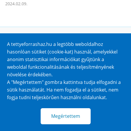
2024.02.09.
Honlaptérkép
A tettyeforrashaz.hu a legtöbb weboldalhoz
Impresszum
hasonlóan sütiket (cookie-kat) használ, amelyekkel
Sütik
anonim statisztikai információkat gyűjtünk a
Adatvédelem
weboldal funkcionalitásának és teljesítményének
Közérdekű adatok
növelése érdekében.
A "Megértettem" gombra kattintva tudja elfogadni a
sütik használatát. Ha nem fogadja el a sütiket, nem
fogja tudni teljeskörűen használni oldalunkat.
Megértettem