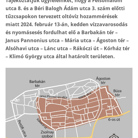
Tájékoztatjuk ügyfeleinket, hogy a Felsőmalom
utca 8. és a Béri Balogh Ádám utca 3. szám előtti
tűzcsapokon tervezett oltóvíz hozammérések
miatt 2024. február 13-án, kedden vízzavarosodás
és nyomásesés fordulhat elő a Barbakán tér –
Janus Pannonius utca – Mária utca – Ágoston tér –
Alsóhavi utca – Lánc utca – Rákóczi út – Kórház tér
– Klimó György utca által határolt területen.