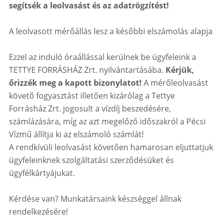
segítsék a leolvasást és az adatrögzítést!
A leolvasott mérőállás lesz a későbbi elszámolás alapja
Ezzel az induló óraállással kerülnek be ügyfeleink a
TETTYE FORRÁSHÁZ Zrt. nyilvántartásába.
Kérjük,
őrizzék meg a kapott bizonylatot!
A mérőleolvasást
követő fogyasztást illetően kizárólag a Tettye
Forrásház Zrt. jogosult a vízdíj beszedésére,
számlázására, míg az azt megelőző időszakról a Pécsi
Vízmű állítja ki az elszámoló számlát!
A rendkívüli leolvasást követően hamarosan eljuttatjuk
ügyfeleinknek szolgáltatási szerződésüket és
ügyfélkártyájukat.
Kérdése van? Munkatársaink készséggel állnak
rendelkezésére!