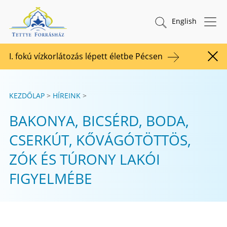
Tovább a tartalomhoz
TETTYE FORRÁSHÁZ Zrt.
Keresés indítása
English
I. fokú vízkorlátozás lépett életbe Pécsen
Figy
KEZDŐLAP
HÍREINK
BAKONYA, BICSÉRD, BODA,
CSERKÚT, KŐVÁGÓTÖTTÖS,
ZÓK ÉS TÚRONY LAKÓI
FIGYELMÉBE