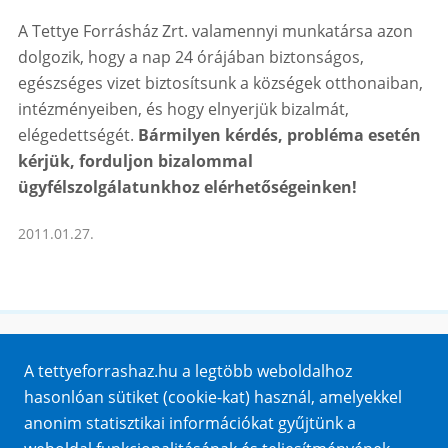
A Tettye Forrásház Zrt. valamennyi munkatársa azon
dolgozik, hogy a nap 24 órájában biztonságos,
egészséges vizet biztosítsunk a községek otthonaiban,
intézményeiben, és hogy elnyerjük bizalmát,
elégedettségét.
Bármilyen kérdés, probléma esetén
kérjük, forduljon bizalommal
ügyfélszolgálatunkhoz elérhetőségeinken!
2011.01.27.
Honlaptérkép
A tettyeforrashaz.hu a legtöbb weboldalhoz
Impresszum
hasonlóan sütiket (cookie-kat) használ, amelyekkel
Sütik
anonim statisztikai információkat gyűjtünk a
Adatvédelem