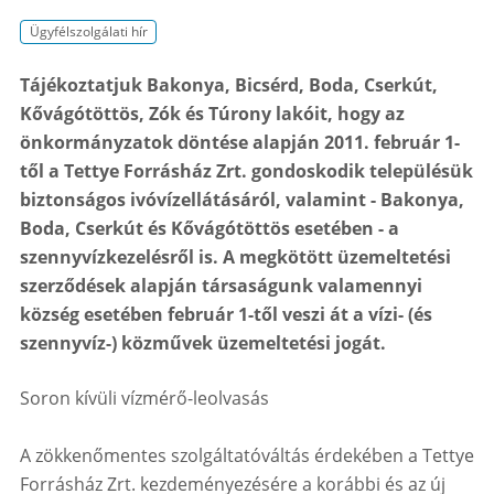
Ügyfélszolgálati hír
Tájékoztatjuk Bakonya, Bicsérd, Boda, Cserkút,
Kővágótöttös, Zók és Túrony lakóit, hogy az
önkormányzatok döntése alapján 2011. február 1-
től a Tettye Forrásház Zrt. gondoskodik településük
biztonságos ivóvízellátásáról, valamint - Bakonya,
Boda, Cserkút és Kővágótöttös esetében - a
szennyvízkezelésről is. A megkötött üzemeltetési
szerződések alapján társaságunk valamennyi
község esetében február 1-től veszi át a vízi- (és
szennyvíz-) közművek üzemeltetési jogát.
Soron kívüli vízmérő-leolvasás
A zökkenőmentes szolgáltatóváltás érdekében a Tettye
Forrásház Zrt. kezdeményezésére a korábbi és az új