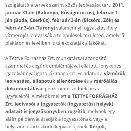
szolgáltató a tervek szerint közös leolvasást tart:
2011.
január 31-én (Bakonya, Kővágótöttös), február 1-
jén (Boda, Cserkút), február 2-án (Bicsérd, Zók
)
és
február 3-án (Túrony)
valamennyi fogyasztási hely
vízmérőjét leolvassák a települések területén, amelyről
plakáton és levélben is tájékoztatják a lakókat.
A Tettye Forrásház Zrt. munkatársai azonosító
számmal és cégünk emblémájával ellátott, fényképes
igazolvánnyal igazolják magukat. Feladatuk a
vízmérők
leolvasása, állapotuk ellenőrzése
és a
mérőállás
dokumentálása
, pénzt nem szednek be az
ügyfelektől. A mérők mellett
a TETTYE FORRÁSHÁZ
Zrt. leolvasói a fogyasztók (fogyasztási helyek)
adatait is jegyzőkönyvben rögzítik
, melynek egy
aláírt példányát átadják a fogyasztónak, vagy a
helyszínen tartózkodó képviselőjének.
Kérjük,