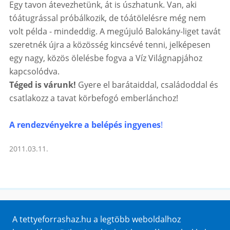
Egy tavon átevezhetünk, át is úszhatunk. Van, aki
tóátugrással próbálkozik, de tóátölelésre még nem
volt példa - mindeddig. A megújuló Balokány-liget tavát
szeretnék újra a közösség kincsévé tenni, jelképesen
egy nagy, közös ölelésbe fogva a Víz Világnapjához
kapcsolódva.
Téged is várunk!
Gyere el barátaiddal, családoddal és
csatlakozz a tavat körbefogó emberlánchoz!
A rendezvényekre a belépés ingyenes
!
2011.03.11.
Honlaptérkép
A tettyeforrashaz.hu a legtöbb weboldalhoz
Impresszum