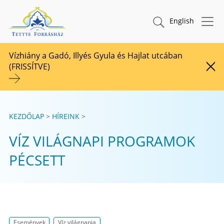
Tovább a tartalomhoz
TETTYE FORRÁSHÁZ Zrt.
Keresés indítása
English
Vízhiány a Gadó, Illyés Gyula és Hajlat utcában
(FRISSÍTVE)
Figy
KEZDŐLAP
HÍREINK
VÍZ VILÁGNAPI PROGRAMOK
PÉCSETT
Események
Víz világnapja