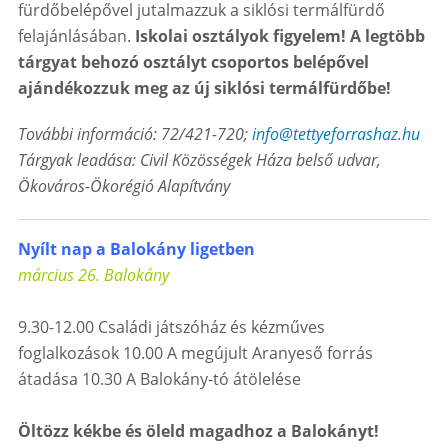
fürdőbelépővel jutalmazzuk a siklósi termálfürdő
felajánlásában.
Iskolai osztályok figyelem! A legtöbb
tárgyat behozó osztályt csoportos belépővel
ajándékozzuk meg az új siklósi termálfürdőbe!
További információ: 72/421-720;
info@tettyeforrashaz.hu
Tárgyak leadása: Civil Közösségek Háza belső udvar,
Ökováros-Ökorégió Alapítvány
Nyílt nap a Balokány ligetben
március 26. Balokány
9.30-12.00 Családi játszóház és kézműves
foglalkozások 10.00 A megújult Aranyeső forrás
átadása 10.30 A Balokány-tó átölelése
Öltözz kékbe és öleld magadhoz a Balokányt!