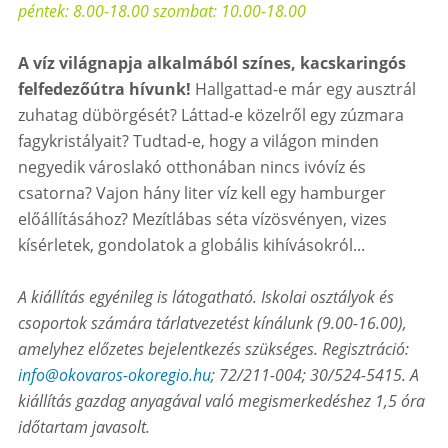
péntek: 8.00-18.00 szombat: 10.00-18.00
A víz világnapja alkalmából színes, kacskaringós
felfedezőútra hívunk!
Hallgattad-e már egy ausztrál
zuhatag dübörgését? Láttad-e közelről egy zúzmara
fagykristályait? Tudtad-e, hogy a világon minden
negyedik városlakó otthonában nincs ivóvíz és
csatorna? Vajon hány liter víz kell egy hamburger
előállításához? Mezítlábas séta vízösvényen, vizes
kísérletek, gondolatok a globális kihívásokról...
A kiállítás egyénileg is látogatható. Iskolai osztályok és
csoportok számára tárlatvezetést kínálunk (9.00-16.00),
amelyhez előzetes bejelentkezés szükséges. Regisztráció:
info@okovaros-okoregio.hu
; 72/211-004; 30/524-5415. A
kiállítás gazdag anyagával való megismerkedéshez 1,5 óra
időtartam javasolt.