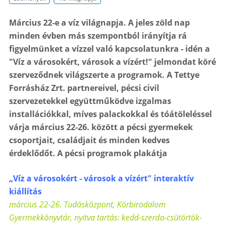
Március 22-e a víz világnapja. A jeles zöld nap
minden évben más szempontból irányítja rá
figyelmünket a vízzel való kapcsolatunkra - idén a
"Víz a városokért, városok a vízért!" jelmondat köré
szerveződnek világszerte a programok. A Tettye
Forrásház Zrt. partnereivel, pécsi civil
szervezetekkel együttműködve izgalmas
installációkkal, míves palackokkal és tóátöleléssel
várja március 22-26. között a pécsi gyermekek
csoportjait, családjait és minden kedves
érdeklődőt. A pécsi programok plakátja
„Víz a városokért - városok a vízért" interaktív
kiállítás
március 22-26. Tudásközpont, Körbirodalom
Gyermekkönyvtár, nyitva tartás: kedd-szerda-csütörtök-