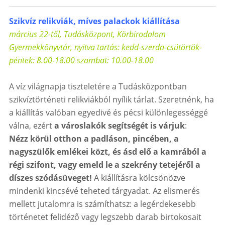
Szikvíz relikviák, míves palackok kiállítása
március 22-től, Tudásközpont, Körbirodalom
Gyermekkönyvtár
, nyitva tartás: kedd-szerda-csütörtök-
péntek: 8.00-18.00 szombat: 10.00-18.00
A víz világnapja tiszteletére a Tudásközpontban
szikvíztörténeti relikviákból nyílik tárlat. Szeretnénk, ha
a kiállítás valóban egyedivé és pécsi különlegességgé
válna, ezért
a városlakók segítségét is várjuk
:
Nézz körül otthon a padláson, pincében, a
nagyszülők emlékei közt, és ásd elő a kamrából a
régi szifont, vagy emeld le a szekrény tetejéről a
díszes szódásüveget!
A kiállításra kölcsönözve
mindenki kincsévé teheted tárgyadat. Az elismerés
mellett jutalomra is számíthatsz: a legérdekesebb
történetet felidéző vagy legszebb darab birtokosait