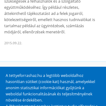
szükségesek a felhasználók és a szolgáltató
együttműködéséhez. Így például részletes,
áttekinthető tájékoztatást ad a felek jogairól,
kötelezettségeiről, emellett hasznos tudnivalókat is
tartalmaz például az ügyintézések, számlázás
módjáról, ellenőrzések menetéről.
2015.09.22.
Honlaptérkép
A tettyeforrashaz.hu a legtöbb weboldalhoz
Impresszum
hasonlóan sütiket (cookie-kat) használ, amelyekkel
Sütik
anonim statisztikai információkat gyűjtünk a
Adatvédelem
weboldal funkcionalitásának és teljesítményének
Közérdekű adatok
növelése érdekében.