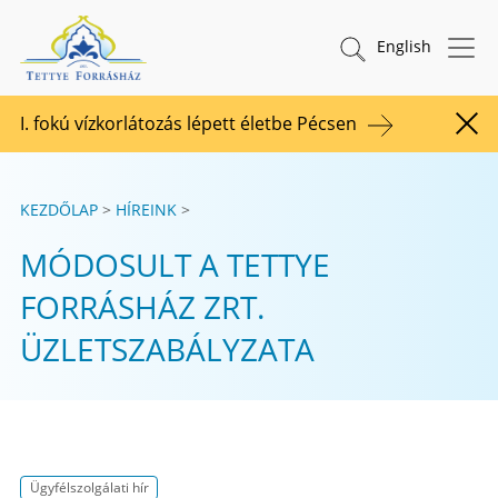
Tovább a tartalomhoz
TETTYE FORRÁSHÁZ Zrt.
Keresés indítása
English
I. fokú vízkorlátozás lépett életbe Pécsen
Figy
KEZDŐLAP
HÍREINK
MÓDOSULT A TETTYE
FORRÁSHÁZ ZRT.
ÜZLETSZABÁLYZATA
Ügyfélszolgálati hír