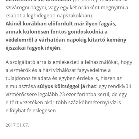
szivárogni hagyni, vagy egy-két óránként megnyitni a
csapot a leghidegebb napszakokban).
Akinél korábban előfordult már ilyen fagyás,
annak különösen fontos gondoskodnia a
védelemről a várhatóan napokig kitartó kemény
éjszakai fagyok idején.
A szolgáltató arra is emlékezteti a felhasználókat, hogy
a vízmérők és a házi vízhálózat fagyvédelme a
tulajdonos feladata és egyben érdeke is, hiszen az
elmulasztása
súlyos költséggel járhat
: egy rendkívüli
vízmérőcsere legalább 23 ezer forintba kerül, de egy
eltört vezetéken akár több száz köbméternyi víz is
elfolyhat feleslegesen.
2017.01.07.