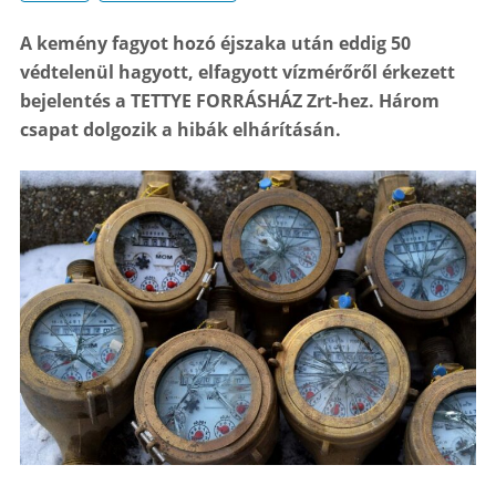
A kemény fagyot hozó éjszaka után eddig 50
védtelenül hagyott, elfagyott vízmérőről érkezett
bejelentés a TETTYE FORRÁSHÁZ Zrt-hez. Három
csapat dolgozik a hibák elhárításán.