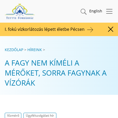
Tovább a tartalomhoz
TETTYE FORRÁSHÁZ Zrt.
Keresés indítása
English
I. fokú vízkorlátozás lépett életbe Pécsen
Figy
KEZDŐLAP
HÍREINK
A FAGY NEM KÍMÉLI A
MÉRŐKET, SORRA FAGYNAK A
VÍZÓRÁK
Vízmérő
Ügyfélszolgálati hír