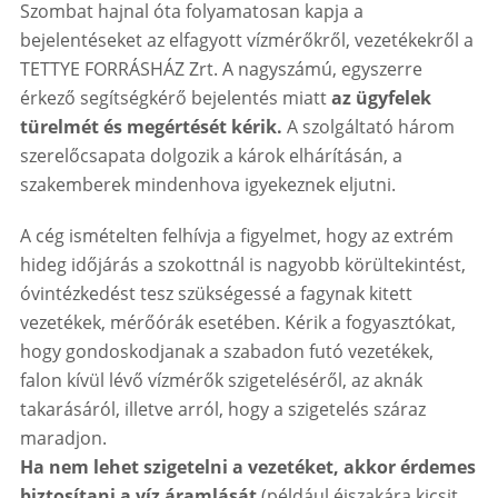
Szombat hajnal óta folyamatosan kapja a
bejelentéseket az elfagyott vízmérőkről, vezetékekről a
TETTYE FORRÁSHÁZ Zrt. A nagyszámú, egyszerre
érkező segítségkérő bejelentés miatt
az ügyfelek
türelmét és megértését kérik.
A szolgáltató három
szerelőcsapata dolgozik a károk elhárításán, a
szakemberek mindenhova igyekeznek eljutni.
A cég ismételten felhívja a figyelmet, hogy az extrém
hideg időjárás a szokottnál is nagyobb körültekintést,
óvintézkedést tesz szükségessé a fagynak kitett
vezetékek, mérőórák esetében. Kérik a fogyasztókat,
hogy gondoskodjanak a szabadon futó vezetékek,
falon kívül lévő vízmérők szigeteléséről, az aknák
takarásáról, illetve arról, hogy a szigetelés száraz
maradjon.
Ha nem lehet szigetelni a vezetéket, akkor érdemes
biztosítani a víz áramlását
(például éjszakára kicsit