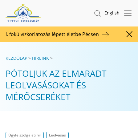
Tovább a tartalomhoz
TETTYE FORRÁSHÁZ Zrt.
Keresés indítása
English
I. fokú vízkorlátozás lépett életbe Pécsen
Figy
KEZDŐLAP
HÍREINK
PÓTOLJUK AZ ELMARADT
LEOLVASÁSOKAT ÉS
MÉRŐCSERÉKET
Ügyfélszolgálati hír
Leolvasás