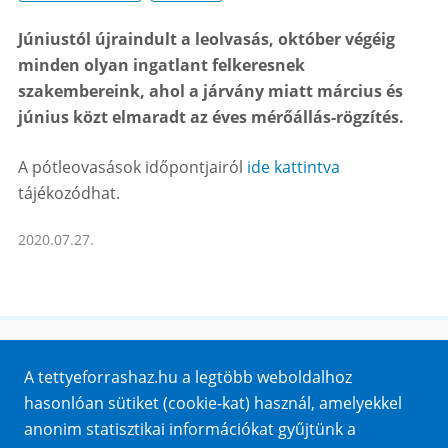
Júniustól újraindult a leolvasás, október végéig
minden olyan ingatlant felkeresnek
szakembereink, ahol a járvány miatt március és
június közt elmaradt az éves mérőállás-rögzítés.
A pótleovasások időpontjairól
ide kattintva
tájékozódhat.
2020.07.27.
Honlaptérkép
A tettyeforrashaz.hu a legtöbb weboldalhoz
Impresszum
hasonlóan sütiket (cookie-kat) használ, amelyekkel
Sütik
anonim statisztikai információkat gyűjtünk a
Adatvédelem