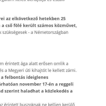
ei az elkövetkező hetekben 25
n a cső fölé került számos közművet,
omok szükségesek - a Németországban
 érintett ága alatt erősen omlik a
a Megyeri úti kihajtót le kellett zárni.
,
a felbontás ideiglenes
várhatóan november 17-én a reggeli
d szerint haladhat a közlekedés a
az érintett buszoknak ne kelljen kerülő