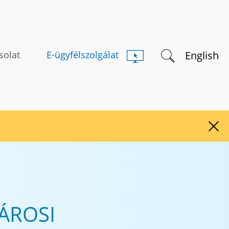
Keresés indítás
English
solat
E-ügyfélszolgálat
Figy
ÁROSI