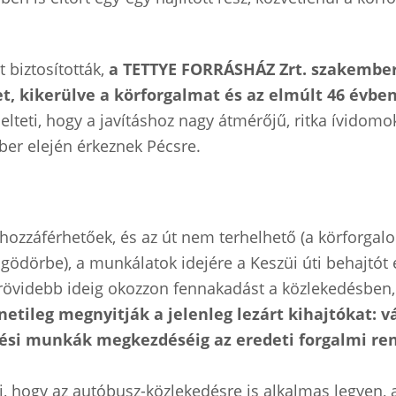
t biztosították,
a TETTYE FORRÁSHÁZ Zrt. szakember
t, kikerülve a körforgalmat és az elmúlt 46 évbe
éslelteti, hogy a javításhoz nagy átmérőjű, ritka ívid
ber elején érkeznek Pécsre.
ozzáférhetőek, és az út nem terhelhető (a körforgalom
dörbe), a munkálatok idejére a Keszüi úti behajtót és 
grövidebb ideig okozzon fennakadást a közlekedésben
etileg megnyitják a jelenleg lezárt kihajtókat: 
zési munkák megkezdéséig az eredeti forgalmi ren
ki, hogy az autóbusz-közlekedésre is alkalmas legyen, 