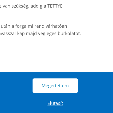
e van szükség, addig a TETTYE
k után a forgalmi rend várhatóan
avasszal kap majd végleges burkolatot.
Megértettem
Elutasít