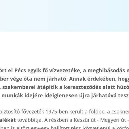
 el Pécs egyik fő vízvezetéke, a meghibásodás mi
óber vége óta nem járható. Annak érdekében, hogy
 szakemberei átépítik a kereszteződés alatt húzód
 munkák idejére ideiglenesen újra járhatóvá teszik
 biztosító fővezeték 1975-ben került a földbe, a csakn
alékát
továbbítja. A részben a Keszüi út - Megyeri út 
 is eltört egy-egy hajlított rész, közvetlenül a körfo