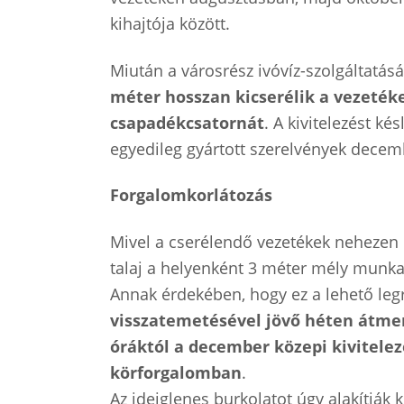
kihajtója között.
Miután a városrész ivóvíz-szolgáltatásá
méter hosszan kicserélik a vezetéke
csapadékcsatornát
. A kivitelezést k
egyedileg gyártott szerelvények decem
Forgalomkorlátozás
Mivel a cserélendő vezetékek nehezen h
talaj a helyenként 3 méter mély munkagö
Annak érdekében, hogy ez a lehető le
visszatemetésével jövő héten átmen
óráktól a december közepi kivitele
körforgalomban
.
Az ideiglenes burkolatot úgy alakítják 