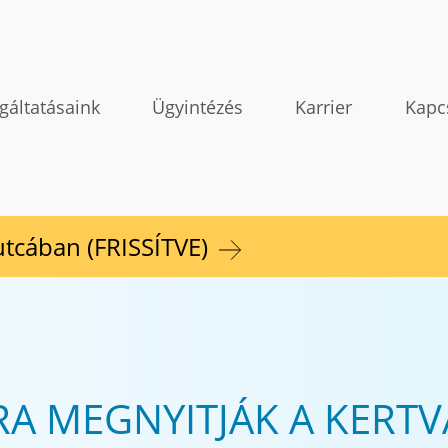
gáltatásaink
Ügyintézés
Karrier
Kapc
 utcában (FRISSÍTVE)
RA MEGNYITJÁK A KERTV