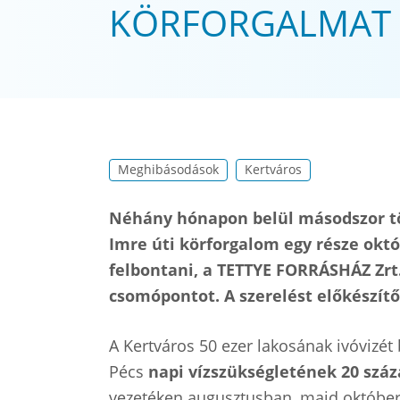
KÖRFORGALMAT
Meghibásodások
Kertváros
Néhány hónapon belül másodszor tört
Imre úti körforgalom egy része okt
felbontani, a TETTYE FORRÁSHÁZ Zrt.
csomópontot. A szerelést előkészítő
A Kertváros 50 ezer lakosának ivóvizét
Pécs
napi vízszükségletének 20 száz
vezetéken augusztusban, majd októberben