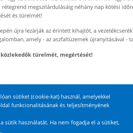
ti rétegrend megszilárdulásáig néhány nap kötési időr
ését és türelmét!
én újra lezárják az érintett kihajtót, a vezetékcseré
alomban, amely - az aszfaltüzemek újranyitásával - t
 közlekedők türelmét, megértését!
óan sütiket (cookie-kat) használ, amelyekkel
ldal funkcionalitásának és teljesítményének
tvédelem
 sütik használatát. Ha nem fogadja el a sütiket,
.