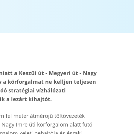
att a Keszüi út - Megyeri út - Nagy
 a körforgalmat ne kelljen teljesen
ó stratégiai vízhálózati
 a lezárt kihajtót.
em fél méter átmérőjű töltővezeték
- Nagy Imre úti körforgalom alatt futó
rgalom keleti behajtója és északi