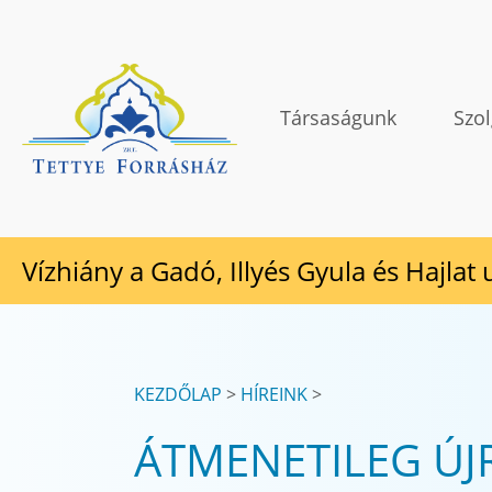
Tovább a tartalomhoz
TETTYE FORRÁSHÁZ Zrt.
Társaságunk
Szol
Vízhiány a Gadó, Illyés Gyula és Hajlat
KEZDŐLAP
HÍREINK
ÁTMENETILEG ÚJ