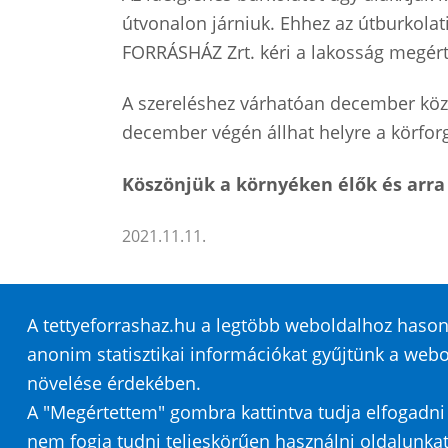
útvonalon járniuk. Ehhez az útburkola
FORRÁSHÁZ Zrt. kéri a lakosság megért
A szereléshez várhatóan december közep
december végén állhat helyre a körforg
Köszönjük a környéken élők és arra
2021.11.11.
A tettyeforrashaz.hu a legtöbb weboldalhoz hasonl
anonim statisztikai információkat gyűjtünk a webo
Honlaptérkép
Impresszum
Sütik
Ada
növelése érdekében.
A "Megértettem" gombra kattintva tudja elfogadni a
Közérdekű adatok
nem fogja tudni teljeskörűen használni oldalunkat