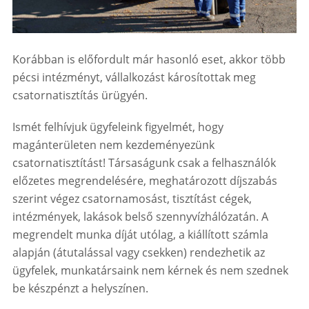
Korábban is előfordult már hasonló eset, akkor több
pécsi intézményt, vállalkozást károsítottak meg
csatornatisztítás ürügyén.
Ismét felhívjuk ügyfeleink figyelmét, hogy
magánterületen nem kezdeményezünk
csatornatisztítást! Társaságunk csak a felhasználók
előzetes megrendelésére, meghatározott díjszabás
szerint végez csatornamosást, tisztítást cégek,
intézmények, lakások belső szennyvízhálózatán. A
megrendelt munka díját utólag, a kiállított számla
alapján (átutalással vagy csekken) rendezhetik az
ügyfelek, munkatársaink nem kérnek és nem szednek
be készpénzt a helyszínen.