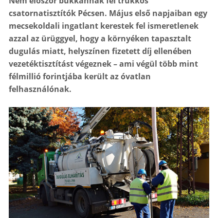
Nem először bukkannak fel trükkös
csatornatisztítók Pécsen. Május első napjaiban egy
mecsekoldali ingatlant kerestek fel ismeretlenek
azzal az ürüggyel, hogy a környéken tapasztalt
dugulás miatt, helyszínen fizetett díj ellenében
vezetéktisztítást végeznek – ami végül több mint
félmillió forintjába került az óvatlan
felhasználónak.