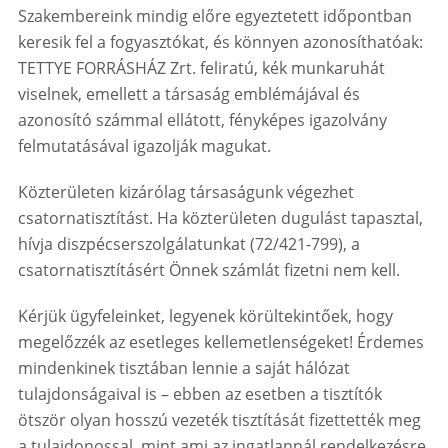
Szakembereink mindig előre egyeztetett időpontban
keresik fel a fogyasztókat, és könnyen azonosíthatóak:
TETTYE FORRÁSHÁZ Zrt. feliratú, kék munkaruhát
viselnek, emellett a társaság emblémájával és
azonosító számmal ellátott, fényképes igazolvány
felmutatásával igazolják magukat.
Közterületen kizárólag társaságunk végezhet
csatornatisztítást. Ha közterületen dugulást tapasztal,
hívja diszpécserszolgálatunkat (72/421-799), a
csatornatisztításért Önnek számlát fizetni nem kell.
Kérjük ügyfeleinket, legyenek körültekintőek, hogy
megelőzzék az esetleges kellemetlenségeket! Érdemes
mindenkinek tisztában lennie a saját hálózat
tulajdonságaival is – ebben az esetben a tisztítók
ötször olyan hosszú vezeték tisztítását fizettették meg
a tulajdonossal, mint ami az ingatlannál rendelkezésre