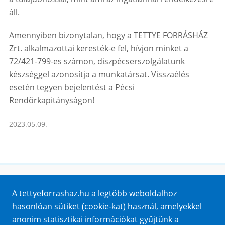
áll.
Amennyiben bizonytalan, hogy a TETTYE FORRÁSHÁZ
Zrt. alkalmazottai keresték-e fel, hívjon minket a
72/421-799-es számon, diszpécserszolgálatunk
készséggel azonosítja a munkatársat. Visszaélés
esetén tegyen bejelentést a Pécsi
Rendőrkapitányságon!
2023.05.09.
Honlaptérkép
A tettyeforrashaz.hu a legtöbb weboldalhoz
Impresszum
hasonlóan sütiket (cookie-kat) használ, amelyekkel
Sütik
anonim statisztikai információkat gyűjtünk a
Adatvédelem