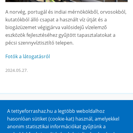
A norvég, portugál és indiai mérnökökből, orvosokból,
kutatókból álló csapat a használt víz útját és a
biogázüzemet végigjárva valósidejű vízelemző
eszközök fejlesztéséhez gyűjtött tapasztalatokat a
pécsi szennyvíztisztító telepen.
Fotók a látogatásról
2024.05.27.
Honlaptérkép
A tettyeforrashaz.hu a legtöbb weboldalhoz
Impresszum
hasonlóan sütiket (cookie-kat) használ, amelyekkel
Sütik
anonim statisztikai információkat gyűjtünk a
Adatvédelem