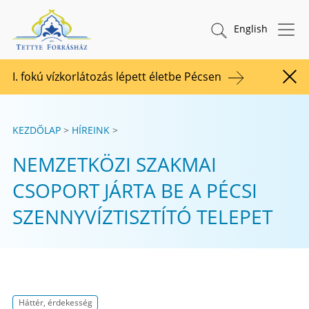
Tovább a tartalomhoz
TETTYE FORRÁSHÁZ Zrt.
Keresés indítása
English
I. fokú vízkorlátozás lépett életbe Pécsen
Figy
KEZDŐLAP
HÍREINK
NEMZETKÖZI SZAKMAI
CSOPORT JÁRTA BE A PÉCSI
SZENNYVÍZTISZTÍTÓ TELEPET
Háttér, érdekesség