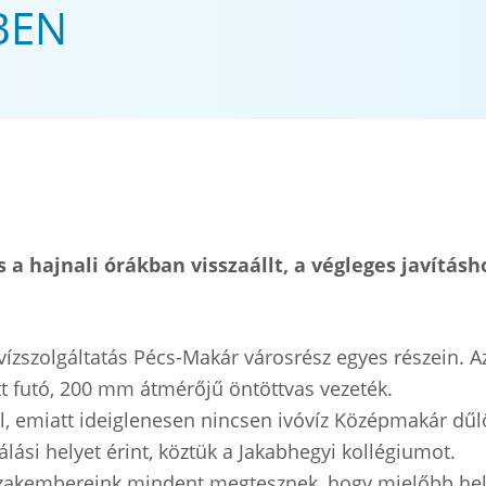
BEN
tás a hajnali órákban visszaállt, a végleges javítá
ízszolgáltatás Pécs-Makár városrész egyes részein. Az 
att futó, 200 mm átmérőjű öntöttvas vezeték.
ból, emiatt ideiglenesen nincsen ivóvíz Középmakár dű
lási helyet érint, köztük a Jakabhegyi kollégiumot.
, szakembereink mindent megtesznek, hogy mielőbb hely