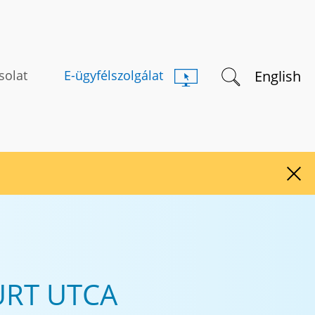
Keresés indítás
English
solat
E-ügyfélszolgálat
Figy
ÜRT UTCA