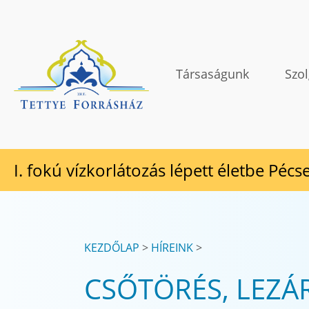
Tovább a tartalomhoz
TETTYE FORRÁSHÁZ Zrt.
Társaságunk
Szol
I. fokú vízkorlátozás lépett életbe Pécs
KEZDŐLAP
HÍREINK
CSŐTÖRÉS, LEZÁR