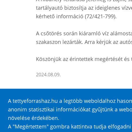
tartályautó biztosítja az ideiglenes vízv
kérhető információ (72/421-799).
A csőtörés során kiáramló víz alámosta
szakaszon lezárták. Arra kérjük az autós
Köszönjük az érintettek megértését és 
2024.08.09.
A tettyeforrashaz.hu a legtöbb weboldalhoz hasonl
anonim statisztikai információkat gyűjtünk a webo
Honlaptérkép
Impresszum
Sütik
Ada
növelése érdekében.
A "Megértettem" gombra kattintva tudja elfogadni a
Közérdekű adatok