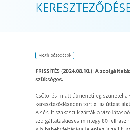
KERESZTEZŐDÉS
Meghibásodások
FRISSÍTÉS (2024.08.10.): A szolgálta
szükséges.
Csőtörés miatt átmenetileg szünetel a v
kereszteződésében tört el az úttest al
A sérült szakaszt kizárták a vízellátás
szolgáltatáskiesés mintegy 80 felhaszná
A hibahely feltárása jelenleg is zajlik