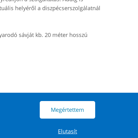
aktuális helyéről a diszpécserszolgálatnál
nyarodó sávját kb. 20 méter hosszú
Megértettem
Elutasít