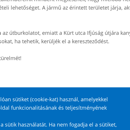
ételi lehetőséget. A jármű az érintett területet járja, 
 az útburkolatot, emiatt a Kürt utca Ifjúság útjára ka
okat, ha tehetik, kerüljék el a kereszteződést.
türelmét!
óan sütiket (cookie-kat) használ, amelyekkel
ldal funkcionalitásának és teljesítményének
tvédelem
 sütik használatát. Ha nem fogadja el a sütiket,