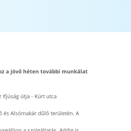
shoz a jövő héten további munkálat
Ifjúság útja - Kürt utca
lő és Alsómakár dűlő területén. A
reálljon a szolgáltatás. Addig is