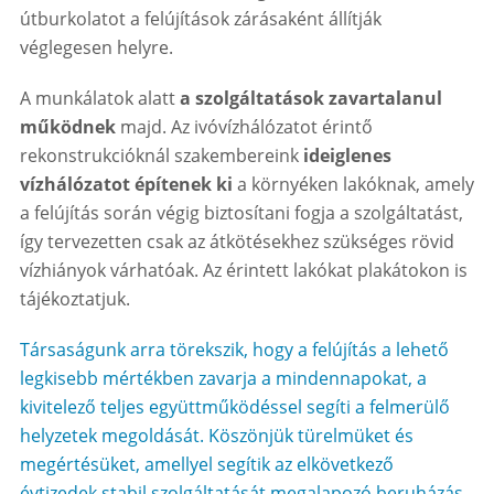
útburkolatot a felújítások zárásaként állítják
véglegesen helyre.
A munkálatok alatt
a szolgáltatások zavartalanul
működnek
majd. Az ivóvízhálózatot érintő
rekonstrukcióknál szakembereink
ideiglenes
vízhálózatot építenek ki
a környéken lakóknak, amely
a felújítás során végig biztosítani fogja a szolgáltatást,
így tervezetten csak az átkötésekhez szükséges rövid
vízhiányok várhatóak. Az érintett lakókat plakátokon is
tájékoztatjuk.
Társaságunk arra törekszik, hogy a felújítás a lehető
legkisebb mértékben zavarja a mindennapokat, a
kivitelező teljes együttműködéssel segíti a felmerülő
helyzetek megoldását. Köszönjük türelmüket és
megértésüket, amellyel segítik az elkövetkező
évtizedek stabil szolgáltatását megalapozó beruházás