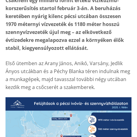
Csaknem egy milliárd forint értékű víziközmű-
korszerűsítés startol február 3-án. A beruházás
keretében nyárig kilenc pécsi utcában összesen
1970 méternyi vízvezeték és 1180 méter hosszú
szennyvízvezeték újul meg – az elkövetkező
évtizedekre megalapozva ezzel a környéken élők
stabil, kiegyensúlyozott ellátását.
Első ütemben az Arany János, Anikó, Varsány, Jedlik
Ányos utcákban és a Péchy Blanka téren indulnak meg
a munkagépek, majd tavasszal további négy utcában
kezdik meg a csőcserét a szakemberek.