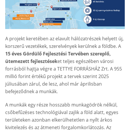
A projekt keretében az elavult hálózatrészek helyett
új,
korszerű vezetékek, szerelvények kerülnek a földbe.
A
15 éves Gördülő Fejlesztési Tervében szereplő,
ütemezett fejlesztések
et teljes egészében városi
forrásból hajtja végre a TETTYE FORRÁSHÁZ Zrt. A 955
millió‬ forint értékű projekt a tervek szerint 2025
júliusában zárul, de lesz, ahol már áprilisban
befejeződnek a munkák.
A munkák egy része hosszabb munkagödrök nélkül,
csőbefűzéses technológiával zajlik a föld alatt, egyes
területeken azonban elkerülhetetlen a nyílt árkos
kivitelezés és az átmeneti forgalomkorlátozás.
Az