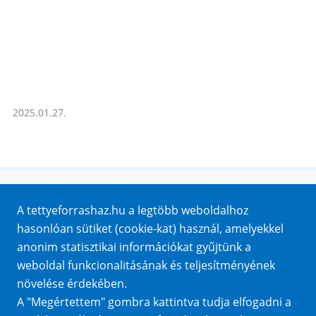
2025.01.27.
Honlaptérkép
A tettyeforrashaz.hu a legtöbb weboldalhoz
Impresszum
hasonlóan sütiket (cookie-kat) használ, amelyekkel
Sütik
anonim statisztikai információkat gyűjtünk a
Adatvédelem
weboldal funkcionalitásának és teljesítményének
Közérdekű adatok
növelése érdekében.
A "Megértettem" gombra kattintva tudja elfogadni a