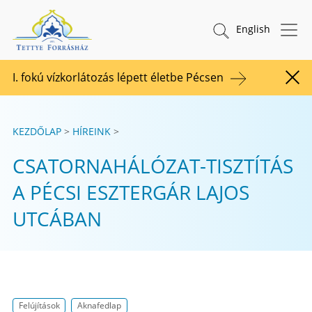
Tovább a tartalomhoz
TETTYE FORRÁSHÁZ Zrt.
Keresés indítása
English
I. fokú vízkorlátozás lépett életbe Pécsen
Figy
KEZDŐLAP
HÍREINK
CSATORNAHÁLÓZAT-TISZTÍTÁS
A PÉCSI ESZTERGÁR LAJOS
UTCÁBAN
Felújítások
Aknafedlap