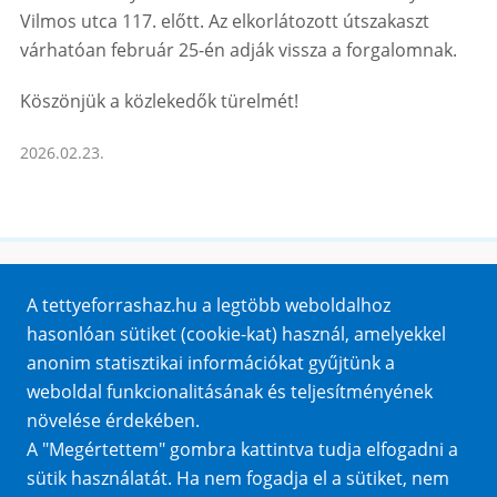
Vilmos utca 117. előtt. Az elkorlátozott útszakaszt
várhatóan február 25-én adják vissza a forgalomnak.
Köszönjük a közlekedők türelmét!
2026.02.23.
Honlaptérkép
A tettyeforrashaz.hu a legtöbb weboldalhoz
Impresszum
hasonlóan sütiket (cookie-kat) használ, amelyekkel
Sütik
anonim statisztikai információkat gyűjtünk a
Adatvédelem
weboldal funkcionalitásának és teljesítményének
Közérdekű adatok
növelése érdekében.
A "Megértettem" gombra kattintva tudja elfogadni a
sütik használatát. Ha nem fogadja el a sütiket, nem