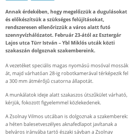
Annak érdekében, hogy megelőzzük a dugulásokat
és előkészítsük a szükséges felújításokat,
rendszeresen ellenőrizzük a város alatt futó
szennyvízhálózatot. Február 23-ától az Esztergár
Lajos utca Türr István – Ybl Miklós utcák közti
szakaszán dolgoznak szakembereink.
A vezetéket speciális magas nyomású mosóval mossák
át, majd várhatóan 28-ig robotkamerával térképezik fel
a 300 mm átmérőjű csatorna állapotát.
A munkálatok ideje alatt szakaszos útszűkület várható,
kérjük, fokozott figyelemmel közlekedenek.
A Zsolnay Vilmos utcában is dolgoznak a szakemberek:
a héten balesetveszélyes aknafedlapot javítanak a
belváros irányába tartó északi sávban a Zsolnay