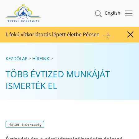
Tovább a tartalomhoz
TETTYE FORRÁSHÁZ Zrt.
Keresés indítása
English
I. fokú vízkorlátozás lépett életbe Pécsen
Figy
KEZDŐLAP
HÍREINK
TÖBB ÉVTIZED MUNKÁJÁT
ISMERTÉK EL
Háttér, érdekesség