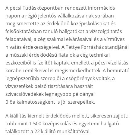
A pécsi Tudásközpontban rendezett információs
napon a régió jelentős vállalkozásainak sorában
megismertette az érdeklődő középiskolásokat és
felsőoktatásban tanuló hallgatókat a vízszolgáltatás
feladataival, a cég szakmai elvárásaival és a vízműves
hivatás érdekességeivel. A Tettye Forrásház standjánál
a műszaki érdeklődésű fiatalok a cég technikai
eszközeiből is ízelítőt kaptak, emellett a pécsi vízellátás
korabeli emlékeivel is megismerkedhettek. A bemutató
legnépszerűbb szereplői a csőgörények voltak, a
vízvezetékek belső tisztítására használt
szivacslövedékek legnagyobb példányai
ülőalkalmatosságként is jól szerepeltek.
A kiállítás kiemelt érdeklődés mellett, sikeresen zajlott:
több mint 1 500 középiskolás és egyetemi hallgató
találkozott a 22 kiállító munkáltatóval.