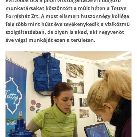
Évtizedek óta a pécsi vízszolgáltatásért dolgozó
munkatársakat köszöntött a múlt héten a Tettye
Forrásház Zrt. A most elismert huszonnégy kolléga
fele több mint húsz éve tevékenykedik a víziközmű
szolgáltatásban, de olyan is akad, aki negyvenöt
éve végzi munkáját ezen a területen.