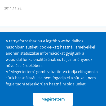
2011.11.28.
Honlaptérkép
A tettyeforrashaz.hu a legtöbb weboldalhoz
Impresszum
hasonlóan sütiket (cookie-kat) használ, amelyekkel
Sütik
anonim statisztikai információkat gyűjtünk a
Adatvédelem
weboldal funkcionalitásának és teljesítményének
Közérdekű adatok
növelése érdekében.
A "Megértettem" gombra kattintva tudja elfogadni a
sütik használatát. Ha nem fogadja el a sütiket, nem
fogja tudni teljeskörűen használni oldalunkat.
Megértettem