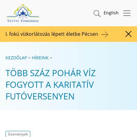
Tovább a tartalomhoz
TETTYE FORRÁSHÁZ Zrt.
Keresés indítása
English
I. fokú vízkorlátozás lépett életbe Pécsen
Figy
KEZDŐLAP
HÍREINK
TÖBB SZÁZ POHÁR VÍZ
FOGYOTT A KARITATÍV
FUTÓVERSENYEN
Események