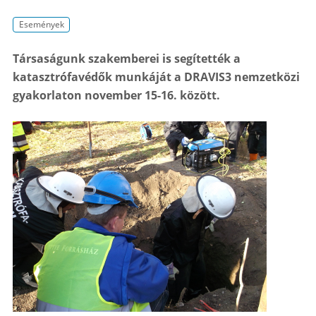
Események
Társaságunk szakemberei is segítették a
katasztrófavédők munkáját a DRAVIS3 nemzetközi
gyakorlaton november 15-16. között.