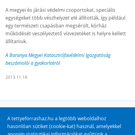
A megyei és járási védelmi csoportokat, speciális
egységeket több vészhelyzet elé állították, így például
egy természeti csapásban megsérült, kórház
működését veszélyeztető vízvezetéket is helyre kellett
állítaniuk.
A Baranya Megyei Katasztrófavédelmi Igazgatóság
beszámolói a gyakorlatról
2013.11.18.
Honlaptérkép
A tettyeforrashaz.hu a legtöbb weboldalhoz
Impresszum
hasonlóan sütiket (cookie-kat) használ, amelyekkel
Sütik
anonim statisztikai információkat gyűjtünk a