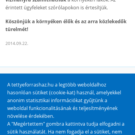
érintett ügyfeleket szórólapokon is értesítjük.
Köszönjük a környéken élők és az arra közlekedők
türelmét!
2014.09.22.
Honlaptérkép
A tettyeforrashaz.hu a legtöbb weboldalhoz
Impresszum
hasonlóan sütiket (cookie-kat) használ, amelyekkel
Sütik
anonim statisztikai információkat gyűjtünk a
Adatvédelem
weboldal funkcionalitásának és teljesítményének
Közérdekű adatok
növelése érdekében.
A "Megértettem" gombra kattintva tudja elfogadni a
sütik használatát. Ha nem fogadja el a sütiket, nem