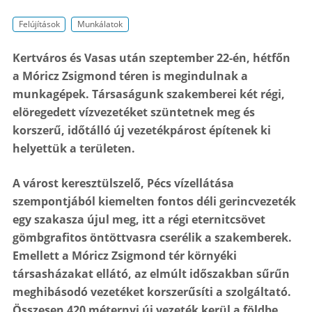
Felújítások
Munkálatok
Kertváros és Vasas után szeptember 22-én, hétfőn
a Móricz Zsigmond téren is megindulnak a
munkagépek. Társaságunk szakemberei két régi,
elöregedett vízvezetéket szüntetnek meg és
korszerű, időtálló új vezetékpárost építenek ki
helyettük a területen.
A várost keresztülszelő, Pécs vízellátása
szempontjából kiemelten fontos déli gerincvezeték
egy szakasza újul meg, itt a régi eternitcsövet
gömbgrafitos öntöttvasra cserélik a szakemberek.
Emellett a Móricz Zsigmond tér környéki
társasházakat ellátó, az elmúlt időszakban sűrűn
meghibásodó vezetéket korszerűsíti a szolgáltató.
Összesen 420 méternyi új vezeték kerül a földbe.