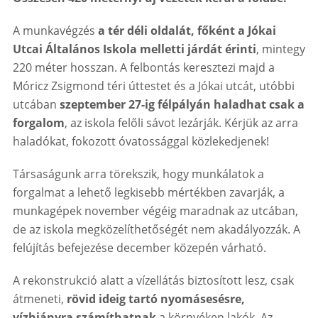
A munkavégzés
a tér déli oldalát, főként a Jókai
Utcai Általános Iskola melletti járdát érinti
, mintegy
220 méter hosszan. A felbontás keresztezi majd a
Móricz Zsigmond téri úttestet és a Jókai utcát, utóbbi
utcában
szeptember 27-ig
félpályán haladhat csak a
forgalom
, az iskola felőli sávot lezárják. Kérjük az arra
haladókat, fokozott óvatossággal közlekedjenek!
Társaságunk arra törekszik, hogy munkálatok a
forgalmat a lehető legkisebb mértékben zavarják, a
munkagépek november végéig maradnak az utcában,
de az iskola megközelíthetőségét nem akadályozzák. A
felújítás befejezése december közepén várható.
A rekonstrukció alatt a vízellátás biztosított
lesz, csak
átmeneti,
rövid ideig tartó nyomásesésre,
vízhiányra számíthatnak
a környéken lakók. Az