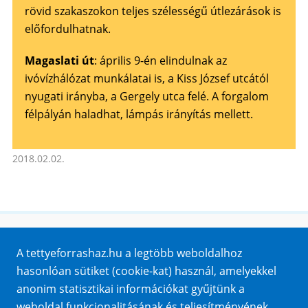
rövid szakaszokon teljes szélességű útlezárások is
előfordulhatnak.
Magaslati út
: április 9-én elindulnak az
ivóvízhálózat munkálatai is, a Kiss József utcától
nyugati irányba, a Gergely utca felé. A forgalom
félpályán haladhat, lámpás irányítás mellett.
2018.02.02.
Honlaptérkép
A tettyeforrashaz.hu a legtöbb weboldalhoz
Impresszum
hasonlóan sütiket (cookie-kat) használ, amelyekkel
Sütik
anonim statisztikai információkat gyűjtünk a
Adatvédelem
weboldal funkcionalitásának és teljesítményének