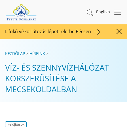
Tovább a tartalomhoz
TETTYE FORRÁSHÁZ Zrt.
Keresés indítása
English
I. fokú vízkorlátozás lépett életbe Pécsen
Figy
KEZDŐLAP
HÍREINK
VÍZ- ÉS SZENNYVÍZHÁLÓZAT
KORSZERŰSÍTÉSE A
MECSEKOLDALBAN
Felújítások