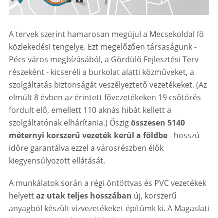
A tervek szerint hamarosan megújul a Mecsekoldal fő
közlekedési tengelye. Ezt megelőzően társaságunk -
Pécs város megbízásából, a Gördülő Fejlesztési Terv
részeként - kicseréli a burkolat alatti közműveket, a
szolgáltatás biztonságát veszélyeztető vezetékeket. (Az
elmúlt 8 évben az érintett fővezetékeken 19 csőtörés
fordult elő, emellett 110 aknás hibát kellett a
szolgáltatónak elhárítania.) Őszig
összesen 5140
méternyi korszerű vezeték kerül a földbe
- hosszú
időre garantálva ezzel a városrészben élők
kiegyensúlyozott ellátását.
A munkálatok során a régi öntöttvas és PVC vezetékek
helyett
az utak teljes hosszában
új, korszerű
anyagból készült vízvezetékeket építümk ki. A Magaslati