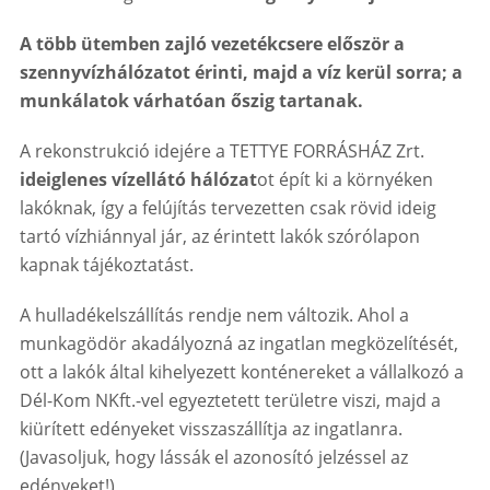
A több ütemben zajló vezetékcsere először a
szennyvízhálózatot érinti, majd a víz kerül sorra; a
munkálatok várhatóan őszig tartanak.
A rekonstrukció idejére a TETTYE FORRÁSHÁZ Zrt.
ideiglenes vízellátó hálózat
ot épít ki a környéken
lakóknak, így a felújítás tervezetten csak rövid ideig
tartó vízhiánnyal jár, az érintett lakók szórólapon
kapnak tájékoztatást.
A hulladékelszállítás rendje nem változik. Ahol a
munkagödör akadályozná az ingatlan megközelítését,
ott a lakók által kihelyezett konténereket a vállalkozó a
Dél-Kom NKft.-vel egyeztetett területre viszi, majd a
kiürített edényeket visszaszállítja az ingatlanra.
(Javasoljuk, hogy lássák el azonosító jelzéssel az
edényeket!)