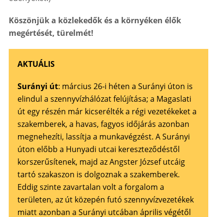
Köszönjük a közlekedők és a környéken élők
megértését, türelmét!
AKTUÁLIS
Surányi út
: március 26-i héten a Surányi úton is
elindul a szennyvízhálózat felújítása; a Magaslati
út egy részén már kicserélték a régi vezetékeket a
szakemberek, a havas, fagyos időjárás azonban
megnehezíti, lassítja a munkavégzést. A Surányi
úton előbb a Hunyadi utcai kereszteződéstől
korszerűsítenek, majd az Angster József utcáig
tartó szakaszon is dolgoznak a szakemberek.
Eddig szinte zavartalan volt a forgalom a
területen, az út közepén futó szennyvízvezetékek
miatt azonban a Surányi utcában április végétől