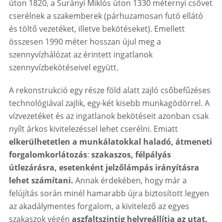
úton 1820, a Surányi Miklós úton 1330 méternyi csövet
cserélnek a szakemberek (párhuzamosan futó ellátó
és töltő vezetéket, illetve bekötéseket). Emellett
összesen 1990 méter hosszan újul meg a
szennyvízhálózat az érintett ingatlanok
szennyvízbekötéseivel együtt.
A rekonstrukció egy része föld alatt zajló csőbefűzéses
technológiával zajlik, egy-két kisebb munkagödörrel. A
vízvezetéket és az ingatlanok bekötéseit azonban csak
nyílt árkos kivitelezéssel lehet cserélni. Emiatt
elkerülhetetlen a munkálatokkal haladó, átmeneti
forgalomkorlátozás
:
szakaszos, félpályás
útlezárásra, esetenként jelzőlámpás irányításra
lehet számítani.
Annak érdekében, hogy már a
felújítás során minél hamarabb újra biztosított legyen
az akadálymentes forgalom, a kivitelező az egyes
szakaszok végén
aszfaltszintig helyreállítja az utat.