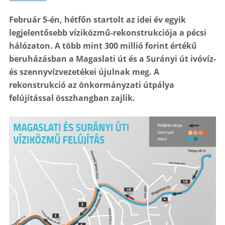
Február 5-én, hétfőn startolt az idei év egyik
legjelentősebb víziközmű-rekonstrukciója a pécsi
hálózaton. A több mint 300 millió forint értékű
beruházásban a Magaslati út és a Surányi út ivóvíz-
és szennyvízvezetékei újulnak meg. A
rekonstrukció az önkormányzati útpálya
felújítással összhangban zajlik.