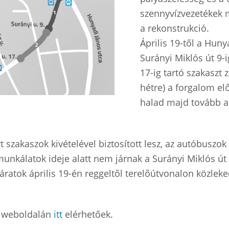
szennyvízvezetékek m
a rekonstrukció.
Április 19-től a Hun
Surányi Miklós út 9-
17-ig tartó szakaszt 
hétre) a forgalom el
halad majd tovább a 
rt szakaszok kivételével biztosított lesz, az autóbusz
unkálatok ideje alatt nem járnak a Surányi Miklós út 
 járatok április 19-én reggeltől terelőútvonalon közlek
. weboldalán
itt
elérhetőek.