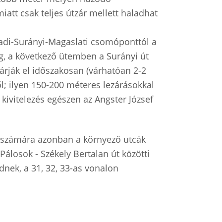
iatt csak teljes útzár mellett haladhat
yadi-Surányi-Magaslati csomóponttól a
ig, a következő ütemben a Surányi út
zárják el időszakosan (várhatóan 2-2
ől; ilyen 150-200 méteres lezárásokkal
kivitelezés egészen az Angster József
ok számára azonban a környező utcák
Pálosok - Székely Bertalan út közötti
ednek, a 31, 32, 33-as vonalon