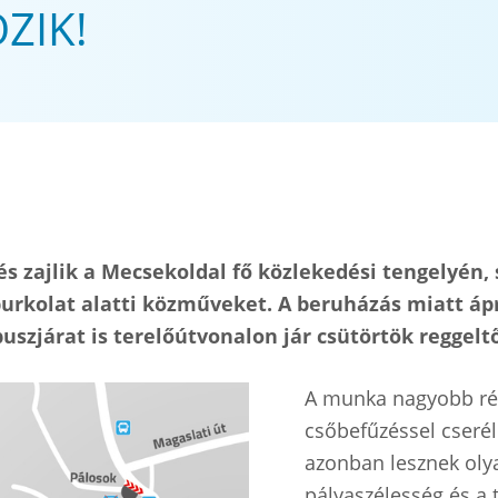
ZIK!
s zajlik a Mecsekoldal fő közlekedési tengelyén
burkolat alatti közműveket. A beruházás miatt ápr
uszjárat is terelőútvonalon jár csütörtök reggeltő
A munka nagyobb rész
csőbefűzéssel cseré
azonban lesznek olya
pályaszélesség és a