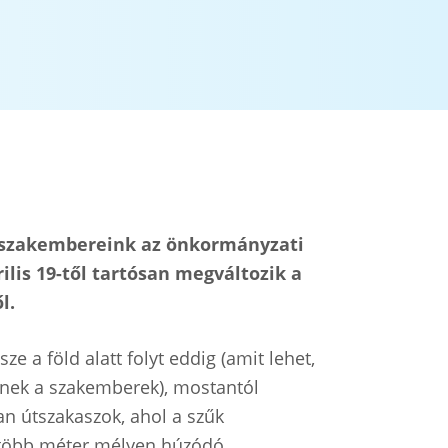
, szakembereink az önkormányzati
ilis 19-től tartósan megváltozik a
l.
e a föld alatt folyt eddig (amit lehet,
lnek a szakemberek), mostantól
n útszakaszok, ahol a szűk
 több méter mélyen húzódó