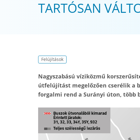
TARTÓSAN VÁLTO
Felújítások
Nagyszabású víziközmű korszerűsíté
útfelújítást megelőzően cserélik a 
forgalmi rend a Surányi úton, több b