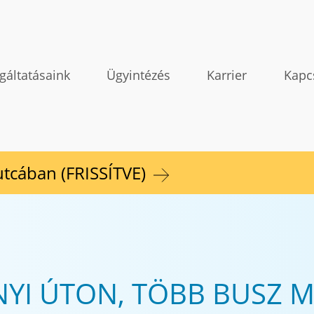
gáltatásaink
Ügyintézés
Karrier
Kapc
 utcában (FRISSÍTVE)
NYI ÚTON, TÖBB BUSZ 