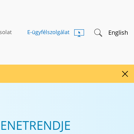
Keresés indítás
English
solat
E-ügyfélszolgálat
Figy
MENETRENDJE