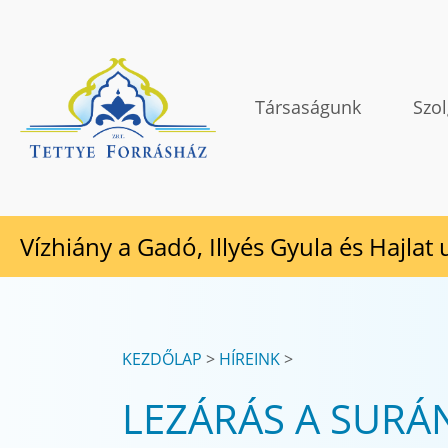
Tovább a tartalomhoz
TETTYE FORRÁSHÁZ Zrt.
Társaságunk
Szol
Vízhiány a Gadó, Illyés Gyula és Hajlat
KEZDŐLAP
HÍREINK
LEZÁRÁS A SURÁ