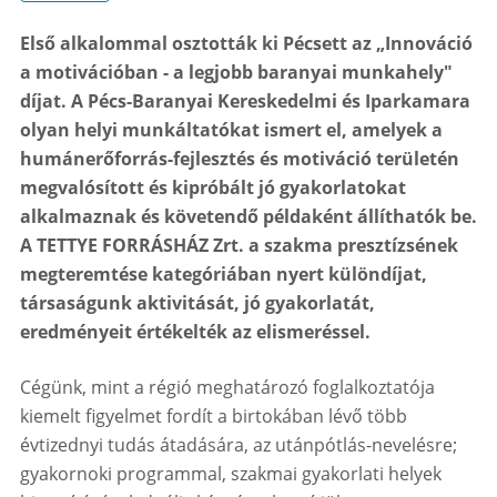
Első alkalommal osztották ki Pécsett az „Innováció
a motivációban - a legjobb baranyai munkahely"
díjat. A Pécs-Baranyai Kereskedelmi és Iparkamara
olyan helyi munkáltatókat ismert el, amelyek a
humánerőforrás-fejlesztés és motiváció területén
megvalósított és kipróbált jó gyakorlatokat
alkalmaznak és követendő példaként állíthatók be.
A TETTYE FORRÁSHÁZ Zrt. a szakma presztízsének
megteremtése kategóriában nyert különdíjat,
társaságunk aktivitását, jó gyakorlatát,
eredményeit értékelték az elismeréssel.
Cégünk, mint a régió meghatározó foglalkoztatója
kiemelt figyelmet fordít a birtokában lévő több
évtizednyi tudás átadására, az utánpótlás-nevelésre;
gyakornoki programmal, szakmai gyakorlati helyek