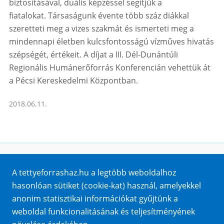
biztosításával, duális képzéssel segítjük a
fiatalokat. Társaságunk évente több száz diákkal
szeretteti meg a vizes szakmát és ismerteti meg a
mindennapi életben kulcsfontosságú vízműves hivatás
szépségét, értékeit. A díjat a III. Dél-Dunántúli
Regionális Humánerőforrás Konferencián vehettük át
a Pécsi Kereskedelmi Központban.
2018.06.11.
Honlaptérkép
A tettyeforrashaz.hu a legtöbb weboldalhoz
Impresszum
hasonlóan sütiket (cookie-kat) használ, amelyekkel
Sütik
anonim statisztikai információkat gyűjtünk a
Adatvédelem
weboldal funkcionalitásának és teljesítményének
Közérdekű adatok