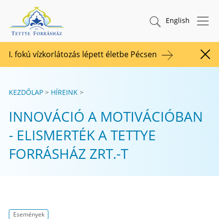
Tovább a tartalomhoz
TETTYE FORRÁSHÁZ Zrt.
Keresés indítása
English
I. fokú vízkorlátozás lépett életbe Pécsen
Figy
KEZDŐLAP
HÍREINK
INNOVÁCIÓ A MOTIVÁCIÓBAN
- ELISMERTÉK A TETTYE
FORRÁSHÁZ ZRT.-T
Események