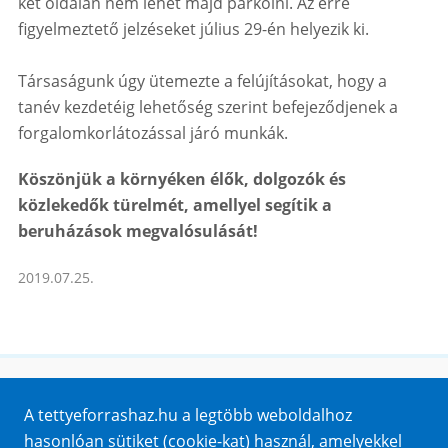
két oldalán nem lehet majd parkolni. Az erre
figyelmeztető jelzéseket július 29-én helyezik ki.
Társaságunk úgy ütemezte a felújításokat, hogy a
tanév kezdetéig lehetőség szerint befejeződjenek a
forgalomkorlátozással járó munkák.
Köszönjük a környéken élők, dolgozók és
közlekedők türelmét, amellyel segítik a
beruházások megvalósulását!
2019.07.25.
Honlaptérkép
A tettyeforrashaz.hu a legtöbb weboldalhoz
Impresszum
hasonlóan sütiket (cookie-kat) használ, amelyekkel
Sütik