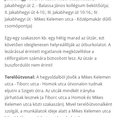
Jakabhegyi út 2. - Balassa János kollégium bekötőútja;
II. Jakabhegyi út 4-10.; III. Jakabhegyi út 10-16.; IV.
Jakabhegyi út - Mikes Kelemen utca - Középmakár dűlő
csomópontja)
Egy-egy szakaszon kb. egy hétig marad az útzár, ezt
követően ideiglenesen helyreállítják az útburkolatot. A
lezárással érintett ingatlanok megközelítése a
célforgalom számára biztosított lesz. Az útzár a
buszfordulót nem érinti!
Terelőútvonal:
A hegyoldalból jövők a Mikes Kelemen
utca - Tiborc utca - Homok utca útvonalon tudnak
eljutni a Szigeti útra. Az utcák mindkét irányba
járhatóak lesznek (a Tiborc utca a Homok és Mikes
Kelemen utca közti szakaszán). Mivel terelőútvonalként
szolgál, a munkálatok ideje alatt a Mikes Kelemen utca