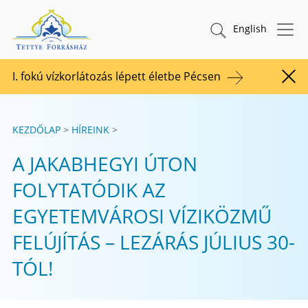
Tovább a tartalomhoz
TETTYE FORRÁSHÁZ Zrt.
Keresés indítása
English
I. fokú vízkorlátozás lépett életbe Pécsen
Figy
KEZDŐLAP
HÍREINK
A JAKABHEGYI ÚTON
FOLYTATÓDIK AZ
EGYETEMVÁROSI VÍZIKÖZMŰ
FELÚJÍTÁS – LEZÁRÁS JÚLIUS 30-
TÓL!