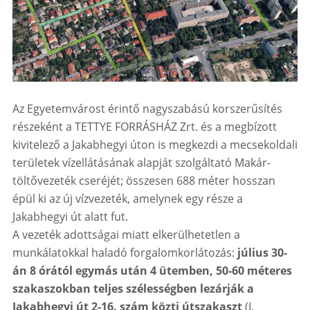
Az Egyetemvárost érintő nagyszabású korszerűsítés
részeként a TETTYE FORRÁSHÁZ Zrt. és a megbízott
kivitelező a Jakabhegyi úton is megkezdi a mecsekoldali
területek vízellátásának alapját szolgáltató Makár-
töltővezeték cseréjét; összesen 688 méter hosszan
épül ki az új vízvezeték, amelynek egy része a
Jakabhegyi út alatt fut.
A vezeték adottságai miatt elkerülhetetlen a
munkálatokkal haladó forgalomkorlátozás:
július 30-
án 8 órától egymás után 4 ütemben, 50-60 méteres
szakaszokban teljes szélességben lezárják a
Jakabhegyi út 2-16. szám közti útszakaszt
(I.