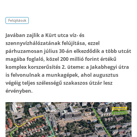
Felújítások
Javában zajlik a Kürt utca víz- és
szennyvízhálózatának felújítása, ezzel
párhuzamosan július 30-án elkezdődik a több utcát
magába foglaló, közel 200 millió forint értékű
komplex korszerűsítés 2. üteme: a Jakabhegyi útra
is felvonulnak a munkagépek, ahol augusztus
végéig teljes szélességű szakaszos útzár lesz
érvényben.