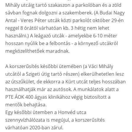
Mihály utcáig tartó szakaszon a parkolóban és a zöld
sávban fognak dolgozni a szakemberek. (A Budai Nagy
Antal - Veres Péter utcák közti parkolót október 29-én
reggel 8 órától várhatóan kb. 3 hétig nem lehet
használni.) A leágazó utcák - amelyekbe 6-10 méter
hosszan nyúlik be a felbontás - a környező utcákról
megközelíthetőek maradnak.
A korszerűsítés későbbi ütemében (a Váci Mihály
utcától a Szigeti útig tartó részen) elkerülhetetlen lesz
az útszűkület, de ekkorra a Kürt utcát teljes hosszában
használhatják már az autósok. A munkálatok alatt a
PTE ÁOK 400 ágyas klinikához végig biztosított a
mentők behajtása.
Egy későbbi ütemben a Honvéd utca
szennyvízhálózata is megújul, a korszerűsítés
várhatóan 2020-ban zárul.