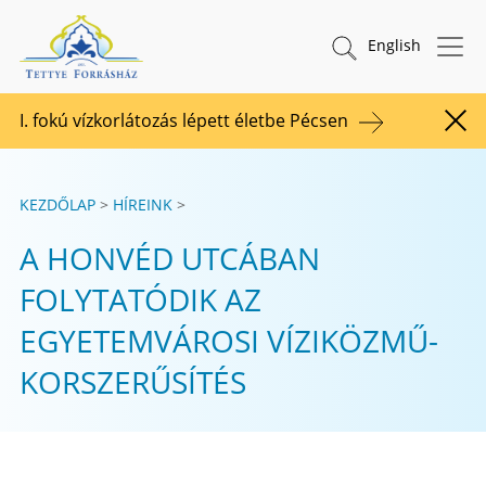
Tovább a tartalomhoz
TETTYE FORRÁSHÁZ Zrt.
Keresés indítása
English
I. fokú vízkorlátozás lépett életbe Pécsen
Figy
KEZDŐLAP
HÍREINK
A HONVÉD UTCÁBAN
FOLYTATÓDIK AZ
EGYETEMVÁROSI VÍZIKÖZMŰ-
KORSZERŰSÍTÉS