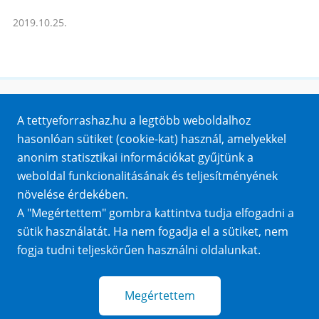
2019.10.25.
Honlaptérkép
A tettyeforrashaz.hu a legtöbb weboldalhoz
Impresszum
hasonlóan sütiket (cookie-kat) használ, amelyekkel
Sütik
anonim statisztikai információkat gyűjtünk a
Adatvédelem
weboldal funkcionalitásának és teljesítményének
Közérdekű adatok
növelése érdekében.
A "Megértettem" gombra kattintva tudja elfogadni a
sütik használatát. Ha nem fogadja el a sütiket, nem
fogja tudni teljeskörűen használni oldalunkat.
Megértettem