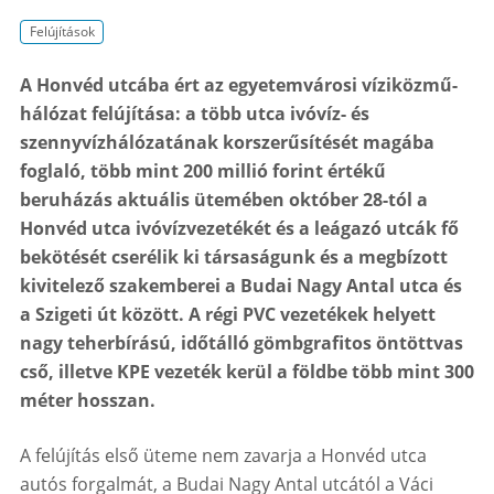
Felújítások
A Honvéd utcába ért az egyetemvárosi víziközmű-
hálózat felújítása: a több utca ivóvíz- és
szennyvízhálózatának korszerűsítését magába
foglaló, több mint 200 millió forint értékű
beruházás aktuális ütemében október 28-tól a
Honvéd utca ivóvízvezetékét és a leágazó utcák fő
bekötését cserélik ki társaságunk és a megbízott
kivitelező szakemberei a Budai Nagy Antal utca és
a Szigeti út között. A régi PVC vezetékek helyett
nagy teherbírású, időtálló gömbgrafitos öntöttvas
cső, illetve KPE vezeték kerül a földbe több mint 300
méter hosszan.
A felújítás első üteme nem zavarja a Honvéd utca
autós forgalmát, a Budai Nagy Antal utcától a Váci