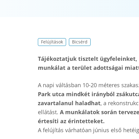
Felújítások
Bicsérd
Tájékoztatjuk tisztelt ügyfeleinket,
munkálat a terület adottságai miatt
A napi váltásban 10-20 méteres szaka
Park utca mindkét irányból zsákutcá
zavartalanul haladhat
, a rekonstrukc
ellátást.
A munkálatok során terveze
értesíti az érintetteket.
A felújítás várhatóan június első hetéig