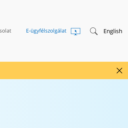
Keresés indítás
English
solat
E-ügyfélszolgálat
Figy