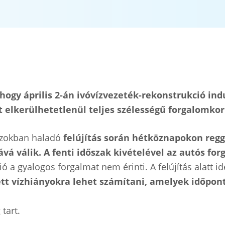
 hogy április 2-án ivóvízvezeték-rekonstrukció ind
 elkerülhetetlenül teljes szélességű forgalomkor
szokban haladó
felújítás során hétköznapokon regge
vá válik. A fenti időszak kivételével az autós for
ió a gyalogos forgalmat nem érinti. A felújítás alatt id
tt vízhiányokra lehet számítani, amelyek időpont
 tart.