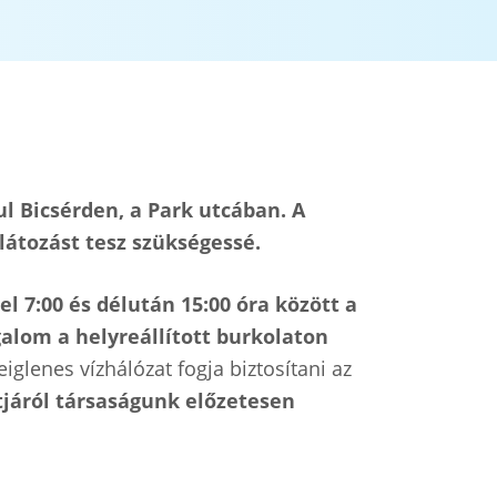
ul Bicsérden, a Park utcában. A
látozást tesz szükségessé.
l 7:00 és délután 15:00 óra között a
galom a helyreállított burkolaton
eiglenes vízhálózat fogja biztosítani az
járól társaságunk előzetesen