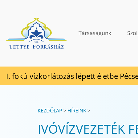
Tovább a tartalomhoz
TETTYE FORRÁSHÁZ Zrt.
Társaságunk
Szol
I. fokú vízkorlátozás lépett életbe Pécs
KEZDŐLAP
HÍREINK
IVÓVÍZVEZETÉK F