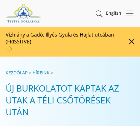
Tovább a tartalomhoz
TETTYE FORRÁSHÁZ Zrt.
Keresés indítása
English
Vízhiány a Gadó, Illyés Gyula és Hajlat utcában
(FRISSÍTVE)
Figy
KEZDŐLAP
HÍREINK
ÚJ BURKOLATOT KAPTAK AZ
UTAK A TÉLI CSŐTÖRÉSEK
UTÁN