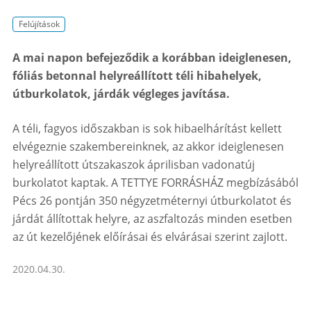
Felújítások
A mai napon befejeződik a korábban ideiglenesen,
fóliás betonnal helyreállított téli hibahelyek,
útburkolatok, járdák végleges javítása.
A téli, fagyos időszakban is sok hibaelhárítást kellett
elvégeznie szakembereinknek, az akkor ideiglenesen
helyreállított útszakaszok áprilisban vadonatúj
burkolatot kaptak. A TETTYE FORRÁSHÁZ megbízásából
Pécs 26 pontján 350 négyzetméternyi útburkolatot és
járdát állítottak helyre, az aszfaltozás minden esetben
az út kezelőjének előírásai és elvárásai szerint zajlott.
2020.04.30.