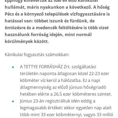
Épphogy kihevertük az idei év első kánikulai
hullámát, máris nyakunkon a következő. A hőség
Pécs és a környező települések vízfogyasztására is
hatással van: többet iszunk és fürdünk, de
öntözésre és a medencék feltöltésére is több vizet
használunk forróság idején, mint normál
körülmények között.
Kánikulai fogyasztás számokban:
A TETTYE FORRÁSHÁZ Zrt. szolgáltatási
területén naponta átlagosan közel 22-23 ezer
köbméter víz kerül a hálózatba. Ez a napi
átlagmennyiség az előző júniusi hőségriadó
hetében elérte a 26,5 ezer köbméteres szintet.
Június 23-án regisztráltuk idén eddig a
legmagasabb értéket: ekkor egyetlen nap alatt
több mint 33 ezer köbméternyi, vagyis 33 millió