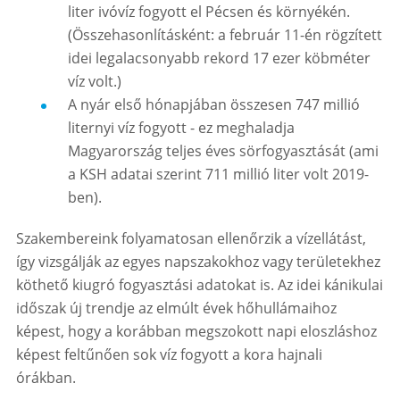
liter ivóvíz fogyott el Pécsen és környékén.
(Összehasonlításként: a február 11-én rögzített
idei legalacsonyabb rekord 17 ezer köbméter
víz volt.)
A nyár első hónapjában összesen 747 millió
liternyi víz fogyott - ez meghaladja
Magyarország teljes éves sörfogyasztását (ami
a KSH adatai szerint 711 millió liter volt 2019-
ben).
Szakembereink folyamatosan ellenőrzik a vízellátást,
így vizsgálják az egyes napszakokhoz vagy területekhez
köthető kiugró fogyasztási adatokat is. Az idei kánikulai
időszak új trendje az elmúlt évek hőhullámaihoz
képest, hogy a korábban megszokott napi eloszláshoz
képest feltűnően sok víz fogyott a kora hajnali
órákban.