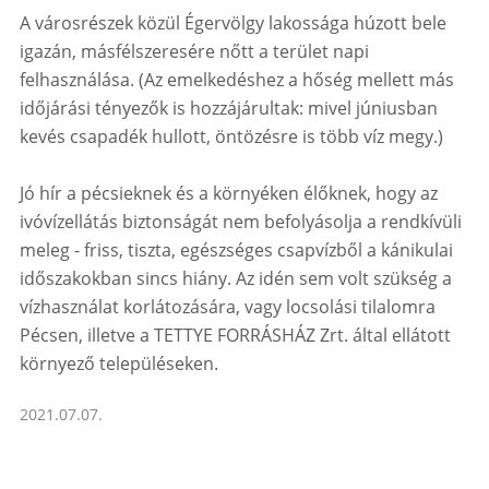
A városrészek közül Égervölgy lakossága húzott bele
igazán, másfélszeresére nőtt a terület napi
felhasználása. (Az emelkedéshez a hőség mellett más
időjárási tényezők is hozzájárultak: mivel júniusban
kevés csapadék hullott, öntözésre is több víz megy.)
Jó hír a pécsieknek és a környéken élőknek, hogy az
ivóvízellátás biztonságát nem befolyásolja a rendkívüli
meleg - friss, tiszta, egészséges csapvízből a kánikulai
időszakokban sincs hiány. Az idén sem volt szükség a
vízhasználat korlátozására, vagy locsolási tilalomra
Pécsen, illetve a TETTYE FORRÁSHÁZ Zrt. által ellátott
környező településeken.
2021.07.07.