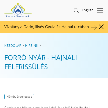
Tovább a tartalomhoz
TETTYE FORRÁSHÁZ Zrt.
Keresés indítása
English
Vízhiány a Gadó, Illyés Gyula és Hajnal utcában
Figy
KEZDŐLAP
HÍREINK
FORRÓ NYÁR - HAJNALI
FELFRISSÜLÉS
Háttér, érdekesség