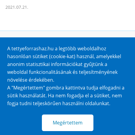
2021.07.21.
Honlaptérkép
A tettyeforrashaz.hu a legtöbb weboldalhoz
Impresszum
hasonlóan sütiket (cookie-kat) használ, amelyekkel
Sütik
anonim statisztikai információkat gyűjtünk a
Adatvédelem
weboldal funkcionalitásának és teljesítményének
Közérdekű adatok
növelése érdekében.
A "Megértettem" gombra kattintva tudja elfogadni a
sütik használatát. Ha nem fogadja el a sütiket, nem
fogja tudni teljeskörűen használni oldalunkat.
Megértettem