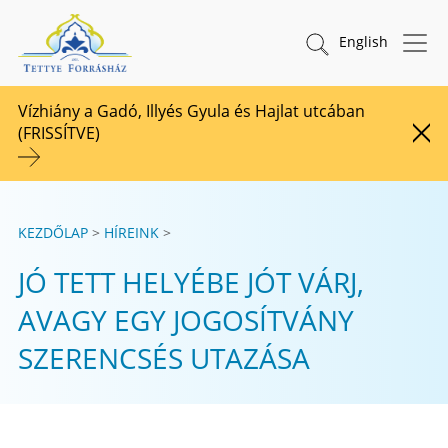
Tovább a tartalomhoz
TETTYE FORRÁSHÁZ Zrt.
Keresés indítása
English
Vízhiány a Gadó, Illyés Gyula és Hajlat utcában
(FRISSÍTVE)
Figy
KEZDŐLAP
HÍREINK
JÓ TETT HELYÉBE JÓT VÁRJ,
AVAGY EGY JOGOSÍTVÁNY
SZERENCSÉS UTAZÁSA