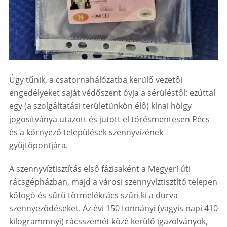
Úgy tűnik, a csatornahálózatba kerülő vezetői
engedélyeket saját védőszent óvja a sérüléstől: ezúttal
egy (a szolgáltatási területünkön élő) kínai hölgy
jogosítványa utazott és jutott el törésmentesen Pécs
és a környező települések szennyvizének
gyűjtőpontjára.
A szennyvíztisztítás első fázisaként a Megyeri úti
rácsgépházban, majd a városi szennyvíztisztító telepen
kőfogó és sűrű törmelékrács szűri ki a durva
szennyeződéseket. Az évi 150 tonnányi (vagyis napi 410
kilogrammnyi) rácsszemét közé kerülő igazolványok,