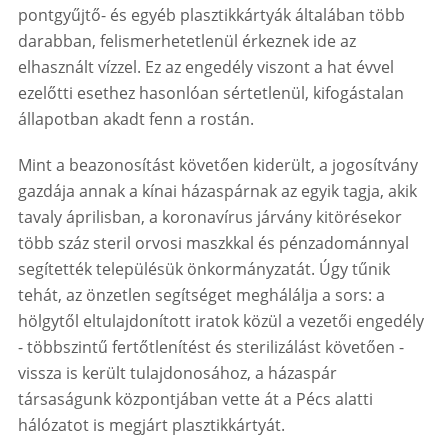
pontgyűjtő- és egyéb plasztikkártyák általában több
darabban, felismerhetetlenül érkeznek ide az
elhasznált vízzel. Ez az engedély viszont a hat évvel
ezelőtti esethez hasonlóan sértetlenül, kifogástalan
állapotban akadt fenn a rostán.
Mint a beazonosítást követően kiderült, a jogosítvány
gazdája annak a kínai házaspárnak az egyik tagja, akik
tavaly áprilisban, a koronavírus járvány kitörésekor
több száz steril orvosi maszkkal és pénzadománnyal
segítették településük önkormányzatát. Úgy tűnik
tehát, az önzetlen segítséget meghálálja a sors: a
hölgytől eltulajdonított iratok közül a vezetői engedély
- többszintű fertőtlenítést és sterilizálást követően -
vissza is került tulajdonosához, a házaspár
társaságunk központjában vette át a Pécs alatti
hálózatot is megjárt plasztikkártyát.