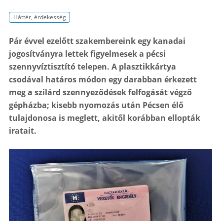
Háttér, érdekesség
Pár évvel ezelőtt szakembereink egy kanadai
jogosítványra lettek figyelmesek a pécsi
szennyvíztisztító telepen. A plasztikkártya
csodával határos módon egy darabban érkezett
meg a szilárd szennyeződések felfogását végző
gépházba; kisebb nyomozás után Pécsen élő
tulajdonosa is meglett, akitől korábban ellopták
iratait.