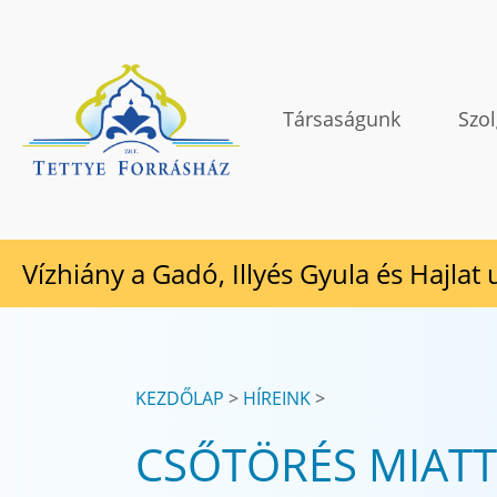
Tovább a tartalomhoz
TETTYE FORRÁSHÁZ Zrt.
Társaságunk
Szol
Vízhiány a Gadó, Illyés Gyula és Hajlat
KEZDŐLAP
HÍREINK
CSŐTÖRÉS MIATT