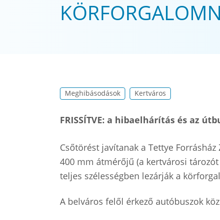
KÖRFORGALOMNÁL
Meghibásodások
Kertváros
FRISSÍTVE: a hibaelhárítás és az út
Csőtörést javítanak a Tettye Forrásház 
400 mm átmérőjű (a kertvárosi tározót tö
teljes szélességben lezárják a körforga
A belváros felől érkező autóbuszok kö