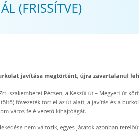
 (FRISSÍTVE)
burkolat javítása megtörtént, újra zavartalanul le
Zrt. szakemberei Pécsen, a Keszüi út – Megyeri út kör
ltő) fővezeték tört el az út alatt, a javítás és a burko
lom város felé vezető kihajtóágát.
zlekedése nem változik, egyes járatok azonban terelő