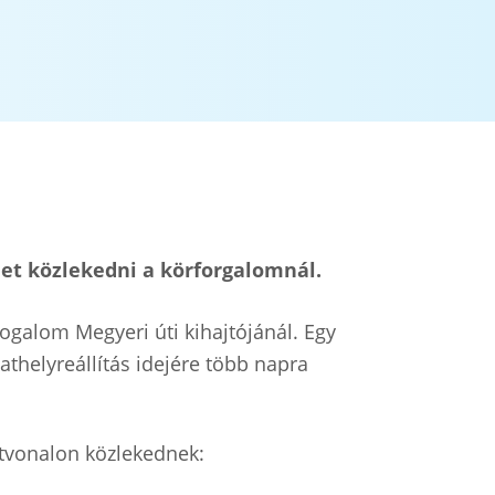
het közlekedni a körforgalomnál.
fogalom Megyeri úti kihajtójánál. Egy
lathelyreállítás idejére több napra
útvonalon közlekednek: