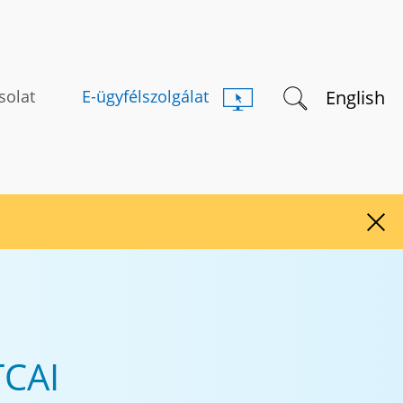
Keresés indítás
English
solat
E-ügyfélszolgálat
Figy
CAI