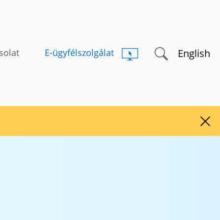
Keresés indítás
English
solat
E-ügyfélszolgálat
Figy