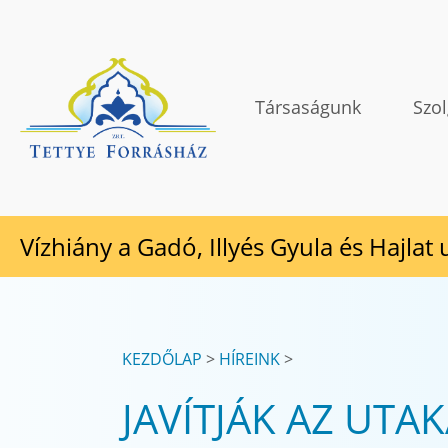
Tovább a tartalomhoz
TETTYE FORRÁSHÁZ Zrt.
Társaságunk
Szol
Vízhiány a Gadó, Illyés Gyula és Hajlat
KEZDŐLAP
HÍREINK
JAVÍTJÁK AZ UTA