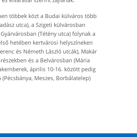
 és elvárásai szerint zajlanak.
ben többek közt a Budai külváros több
adász utca), a Szigeti külvárosban
 Gyárvárosban (Tétény utca) folynak a
első hetében kertvárosi helyszíneken
Ferenc és Németh László utcák), Makár
részekben és a Belvárosban (Mária
akemberek, április 10-16. között pedig
n (Pécsbánya, Meszes, Borbálatelep)