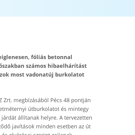
iglenesen, fóliás betonnal
 időszakban számos hibaelhárítást
szok most vadonatúj burkolatot
Zrt. megbízásából Pécs 48 pontján
etméternyi útburkolatot és mintegy
árdát állítanak helyre. A tervezetten
eződő javítások minden esetben az út