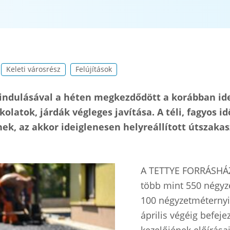
Keleti városrész
Felújítások
aindulásával a héten megkezdődött a korábban ide
rkolatok, járdák végleges javítása. A téli, fagyos
ek, az akkor ideiglenesen helyreállított útszaka
A TETTYE FORRÁSHÁZ 
több mint 550 négyz
100 négyzetméternyi j
április végéig befej