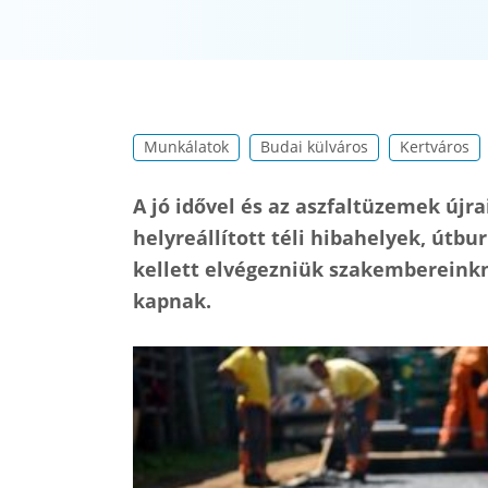
Munkálatok
Budai külváros
Kertváros
A jó idővel és az aszfaltüzemek újr
helyreállított téli hibahelyek, útbu
kellett elvégezniük szakembereinkn
kapnak.