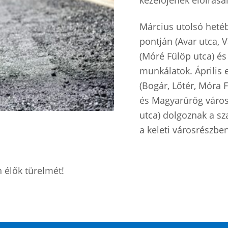
kezelőjének előírásai
Március utolsó heté
pontján (Avar utca, V
(Móré Fülöp utca) és
munkálatok. Április 
(Bogár, Lőtér, Móra 
és Magyarürög város
utca) dolgoznak a sz
a keleti városrészbe
 élők türelmét!