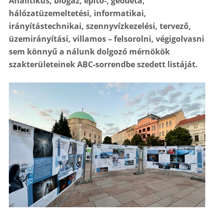
Analitikus, biogáz, építő-, geodéta,
hálózatüzemeltetési, informatikai,
irányítástechnikai, szennyvízkezelési, tervező,
üzemirányítási, villamos – felsorolni, végigolvasni
sem könnyű a nálunk dolgozó mérnökök
szakterületeinek ABC-sorrendbe szedett listáját.