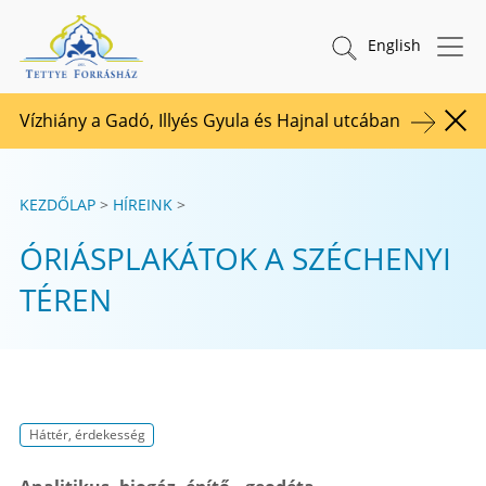
Tovább a tartalomhoz
TETTYE FORRÁSHÁZ Zrt.
Keresés indítása
English
Vízhiány a Gadó, Illyés Gyula és Hajnal utcában
Figy
KEZDŐLAP
HÍREINK
ÓRIÁSPLAKÁTOK A SZÉCHENYI
TÉREN
Háttér, érdekesség