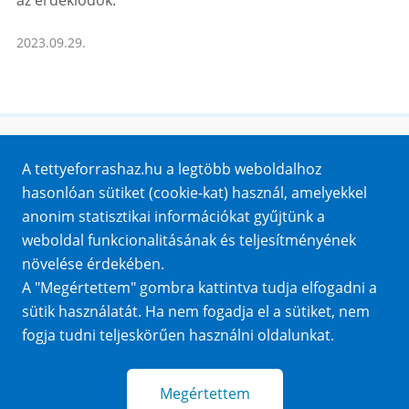
az érdeklődők.
2023.09.29.
Honlaptérkép
A tettyeforrashaz.hu a legtöbb weboldalhoz
Impresszum
hasonlóan sütiket (cookie-kat) használ, amelyekkel
Sütik
anonim statisztikai információkat gyűjtünk a
Adatvédelem
weboldal funkcionalitásának és teljesítményének
Közérdekű adatok
növelése érdekében.
A "Megértettem" gombra kattintva tudja elfogadni a
sütik használatát. Ha nem fogadja el a sütiket, nem
fogja tudni teljeskörűen használni oldalunkat.
Megértettem