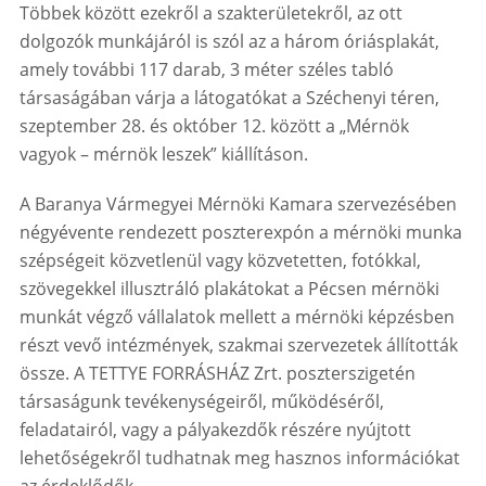
Többek között ezekről a szakterületekről, az ott
dolgozók munkájáról is szól az a három óriásplakát,
amely további 117 darab, 3 méter széles tabló
társaságában várja a látogatókat a Széchenyi téren,
szeptember 28. és október 12. között a „Mérnök
vagyok – mérnök leszek” kiállításon.
A Baranya Vármegyei Mérnöki Kamara szervezésében
négyévente rendezett poszterexpón a mérnöki munka
szépségeit közvetlenül vagy közvetetten, fotókkal,
szövegekkel illusztráló plakátokat a Pécsen mérnöki
munkát végző vállalatok mellett a mérnöki képzésben
részt vevő intézmények, szakmai szervezetek állították
össze. A TETTYE FORRÁSHÁZ Zrt. poszterszigetén
társaságunk tevékenységeiről, működéséről,
feladatairól, vagy a pályakezdők részére nyújtott
lehetőségekről tudhatnak meg hasznos információkat