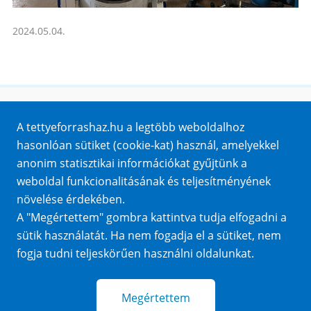
2024.05.04.
Honlaptérkép
A tettyeforrashaz.hu a legtöbb weboldalhoz
Impresszum
hasonlóan sütiket (cookie-kat) használ, amelyekkel
Sütik
anonim statisztikai információkat gyűjtünk a
Adatvédelem
weboldal funkcionalitásának és teljesítményének
Közérdekű adatok
növelése érdekében.
A "Megértettem" gombra kattintva tudja elfogadni a
sütik használatát. Ha nem fogadja el a sütiket, nem
fogja tudni teljeskörűen használni oldalunkat.
Megértettem