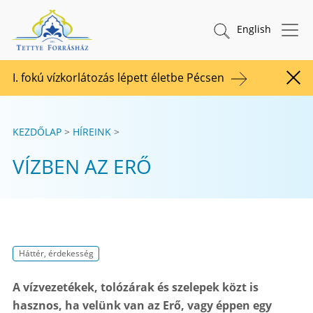
Tovább a tartalomhoz
TETTYE FORRÁSHÁZ Zrt.
Keresés indítása
English
I. fokú vízkorlátozás lépett életbe Pécsen
Figy
KEZDŐLAP
HÍREINK
VÍZBEN AZ ERŐ
Háttér, érdekesség
A vízvezetékek, tolózárak és szelepek közt is
hasznos, ha velünk van az Erő, vagy éppen egy