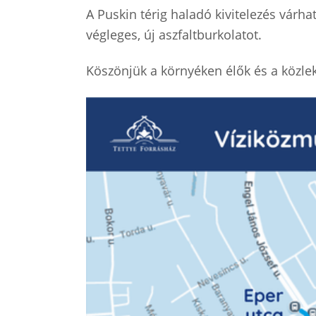
A Puskin térig haladó kivitelezés várh
végleges, új aszfaltburkolatot.
Köszönjük a környéken élők és a közle