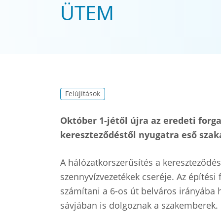
ÜTEM
Felújítások
Október 1-jétől újra az eredeti forg
kereszteződéstől nyugatra eső szak
A hálózatkorszerűsítés a kereszteződést
szennyvízvezetékek cseréje. Az építési
számítani a 6-os út belváros irányába 
sávjában is dolgoznak a szakemberek.