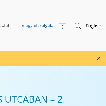
Keresés indítás
English
solat
E-ügyfélszolgálat
Figy
 UTCÁBAN – 2.