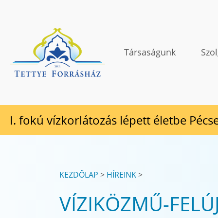
Tovább a tartalomhoz
TETTYE FORRÁSHÁZ Zrt.
Társaságunk
Szol
I. fokú vízkorlátozás lépett életbe Pécs
KEZDŐLAP
HÍREINK
VÍZIKÖZMŰ-FELÚJ