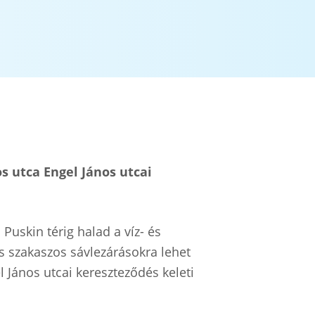
s utca Engel János utcai
Puskin térig halad a víz- és
s szakaszos sávlezárásokra lehet
 János utcai kereszteződés keleti