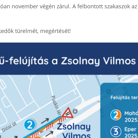
atóan november végén zárul. A felbontott szakaszok az 
kedők türelmét, megértését!