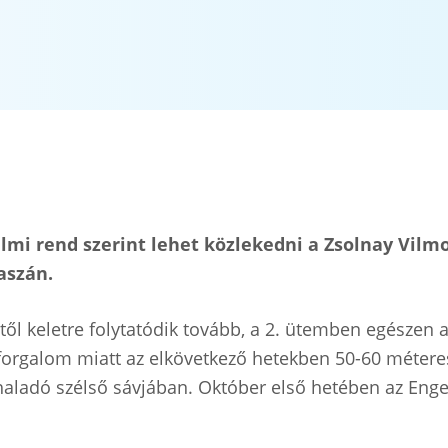
almi rend szerint lehet közlekedni a Zsolnay Vilmo
aszán.
ől keletre folytatódik tovább, a 2. ütemben egészen a 
 forgalom miatt az elkövetkező hetekben 50-60 métere
haladó szélső sávjában. Október első hetében az Engel