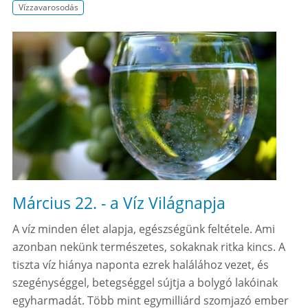
Vízzavarosodás
Március 22. - a Víz Világnapja
A víz minden élet alapja, egészségünk feltétele. Ami
azonban nekünk természetes, sokaknak ritka kincs. A
tiszta víz hiánya naponta ezrek halálához vezet, és
szegénységgel, betegséggel sújtja a bolygó lakóinak
egyharmadát. Több mint egymilliárd szomjazó ember