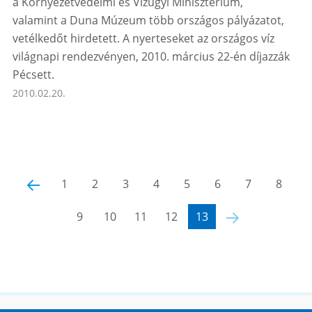
a Környezetvédelmi és Vízügyi Minisztérium,
valamint a Duna Múzeum több országos pályázatot,
vetélkedőt hirdetett. A nyerteseket az országos víz
világnapi rendezvényen, 2010. március 22-én díjazzák
Pécsett.
2010.02.20.
‹
1
2
3
4
5
6
7
8
9
10
11
12
13
›