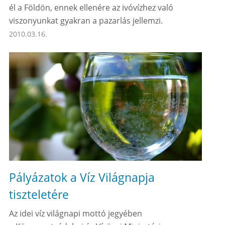
él a Földön, ennek ellenére az ivóvízhez való
viszonyunkat gyakran a pazarlás jellemzi.
2010.03.16.
Pályázatok a Víz Világnapja
tiszteletére
Az idei víz világnapi mottó jegyében