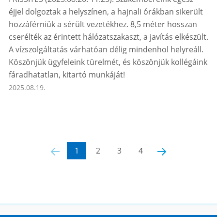
éjjel dolgoztak a helyszínen, a hajnali órákban sikerült
hozzáférniük a sérült vezetékhez. 8,5 méter hosszan
cserélték az érintett hálózatszakaszt, a javítás elkészült.
A vízszolgáltatás várhatóan délig mindenhol helyreáll.
Köszönjük ügyfeleink türelmét, és köszönjük kollégáink
fáradhatatlan, kitartó munkáját!
2025.08.19.
‹
1
2
3
4
›