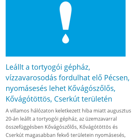
Leállt a tortyogói gépház,
vízzavarosodás fordulhat elő Pécsen,
nyomásesés lehet Kővágószőlős,
Kővágótöttös, Cserkút területén
A villamos hálózaton keletkezett hiba miatt augusztus
20-án leállt a tortyogói gépház, az üzemzavarral
összefüggésben Kővágószőlős, Kővágótöttös és
Cserkút magasabban fekvő területein nyomásesés,