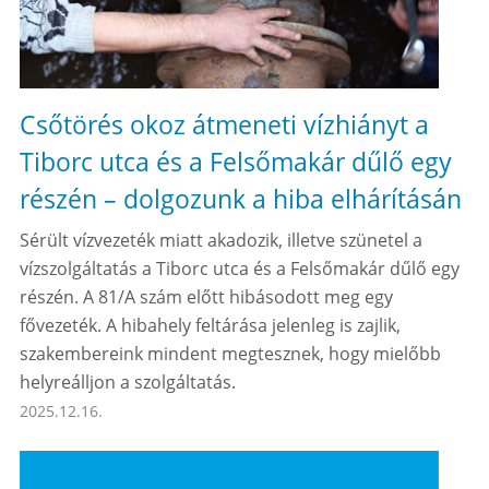
Csőtörés okoz átmeneti vízhiányt a
Tiborc utca és a Felsőmakár dűlő egy
részén – dolgozunk a hiba elhárításán
Sérült vízvezeték miatt akadozik, illetve szünetel a
vízszolgáltatás a Tiborc utca és a Felsőmakár dűlő egy
részén. A 81/A szám előtt hibásodott meg egy
fővezeték. A hibahely feltárása jelenleg is zajlik,
szakembereink mindent megtesznek, hogy mielőbb
helyreálljon a szolgáltatás.
2025.12.16.