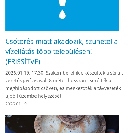
Csőtörés miatt akadozik, szünetel a
vízellátás több településen!
(FRISSÍTVE)
2026.01.19. 17:30: Szakembereink elkészültek a sérült
vezeték javításával (8 méter hosszan cserélték a
meghibásodott csövet), és megkezdték a távvezeték
újbóli üzembe helyezését.
2026.01.19.