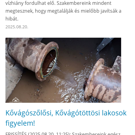
vízhiány fordulhat elő. Szakembereink mindent
megtesznek, hogy megtalálják és mielőbb javítsák a
hibát.
2025.08.20.
Kővágószőlősi, Kővágótöttösi lakosok
figyelem!
FRISSÍTÉS (2025.08.20. 11:25): Szakembereink egész