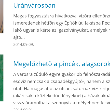
Uránvárosban
Magas fogyasztásra hivatkozva, vízóra ellenőrz
ismeretlenek hétfőn egy Építők úti lakásba Pécs
lakó ugyanis kérte az igazolványukat, amelyek
ajtó...
2014.09.09.
Megelőzhető a pincék, alagsorok
A városra zúduló egyre gyakoribb felhőszakadá
esővíz nemcsak a csapadékgyűjtő-, hanem a sz
utat. Ha magasabb az utcai csatornák vízszintje
(akárcsak a közlekedőedényeknél) a házak aknáj
visszaáramolhat a szennyvíz a mélyebben fekv
2014.09.01.