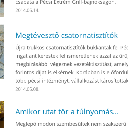
csapata a Pécsi Extrém Grill-bajnokságon.
2014.05.14.
Megtévesztő csatornatisztítók
Újra trükkös csatornatisztítók bukkantak fel P
ingatlant kerestek fel ismeretlenek azzal az ürü
megbízásából végeznek vezetéktisztítást, amely
forintos díjat is elkérnek. Korábban is előford
több pécsi intézményt, vállalkozást károsította
2014.05.08.
Amikor utat tör a túlnyomás...
Meglepő módon szembesültek nem szakszerű 