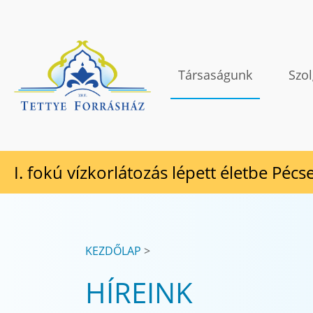
Tovább a tartalomhoz
TETTYE FORRÁSHÁZ Zrt.
Társaságunk
Szol
I. fokú vízkorlátozás lépett életbe Pécs
KEZDŐLAP
HÍREINK