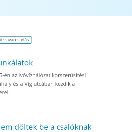
Vízzavarosodás
unkálatok
-én az ivóvízhálózat korszerűsítési
hály és a Víg utcában kezdik a
erei.
- Nem dőltek be a csalóknak