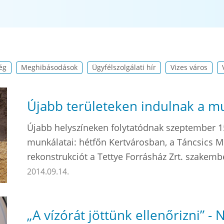
ég
Meghibásodások
Ügyfélszolgálati hír
Vizes város
Újabb területeken indulnak a m
Újabb helyszíneken folytatódnak szeptember 15
munkálatai: hétfőn Kertvárosban, a Táncsics Mi
rekonstrukciót a Tettye Forrásház Zrt. szakemb
2014.09.14.
„A vízórát jöttünk ellenőrizni” 