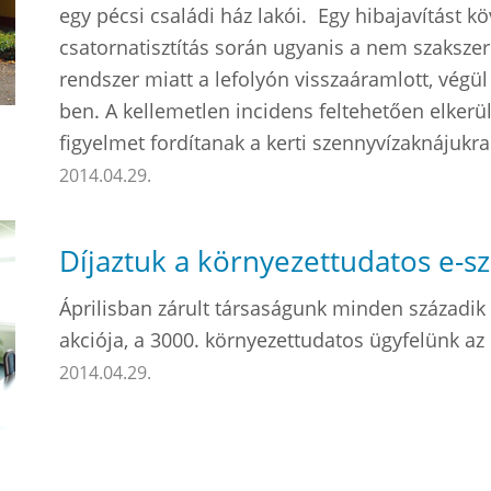
egy pécsi családi ház lakói. Egy hibajavítást k
csatornatisztítás során ugyanis a nem szakszer
rendszer miatt a lefolyón visszaáramlott, végül 
ben. A kellemetlen incidens feltehetően elkerül
figyelmet fordítanak a kerti szennyvízaknájukra
2014.04.29.
Díjaztuk a környezettudatos e-s
Áprilisban zárult társaságunk minden századik 
akciója, a 3000. környezettudatos ügyfelünk az 
2014.04.29.