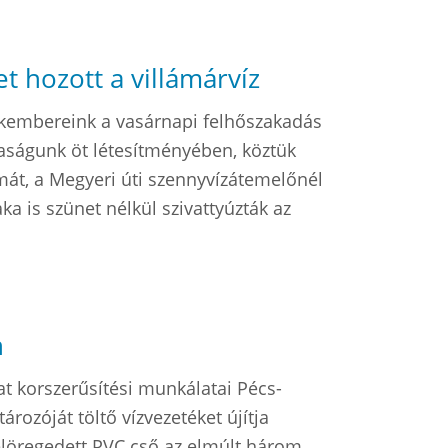
t hozott a villámárvíz
zakembereink a vasárnapi felhőszakadás
aságunk öt létesítményében, köztük
mát, a Megyeri úti szennyvízátemelőnél
aka is szünet nélkül szivattyúzták az
n
at korszerűsítési munkálatai Pécs-
rozóját töltő vízvezetéket újítja
elöregedett PVC cső az elmúlt három