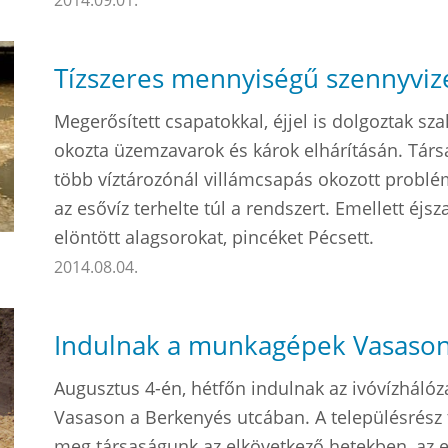
Tízszeres mennyiségű szennyvize
Megerősített csapatokkal, éjjel is dolgoztak s
okozta üzemzavarok és károk elhárításán. Társ
több víztározónál villámcsapás okozott problé
az esővíz terhelte túl a rendszert. Emellett éjsz
elöntött alagsorokat, pincéket Pécsett.
2014.08.04.
Indulnak a munkagépek Vasaso
Augusztus 4-én, hétfőn indulnak az ivóvízhálóz
Vasason a Berkenyés utcában. A településrész tá
meg társaságunk az elkövetkező hetekben, az 