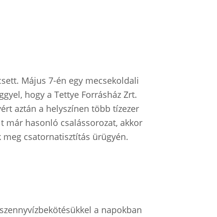
écsett. Május 7-én egy mecsekoldali
ggyel, hogy a Tettye Forrásház Zrt.
ért aztán a helyszínen több tízezer
ult már hasonló csalássorozat, akkor
k meg csatornatisztítás ürügyén.
szennyvízbekötésükkel a napokban