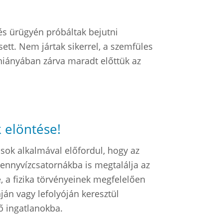
és ürügyén próbáltak bejutni
ett. Nem jártak sikerrel, a szemfüles
 hiányában zárva maradt előttük az
 elöntése!
sok alkalmával előfordul, hogy az
ennyvízcsatornákba is megtalálja az
, a fizika törvényeinek megfelelően
án vagy lefolyóján keresztül
ő ingatlanokba.