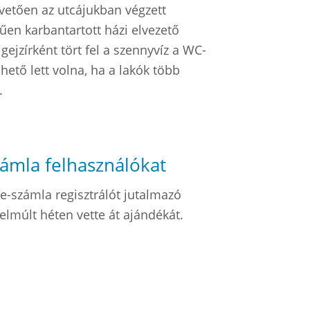
övetően az utcájukban végzett
űen karbantartott házi elvezető
gejzírként tört fel a szennyvíz a WC-
hető lett volna, ha a lakók több
.
zámla felhasználókat
e-számla regisztrálót jutalmazó
elmúlt héten vette át ajándékát.