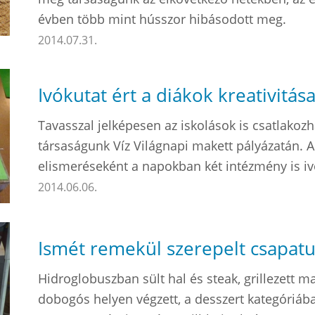
évben több mint hússzor hibásodott meg.
2014.07.31.
Ivókutat ért a diákok kreativitás
Tavasszal jelképesen az iskolások is csatlakoz
társaságunk Víz Világnapi makett pályázatán. 
elismeréseként a napokban két intézmény is iv
2014.06.06.
Ismét remekül szerepelt csapatun
Hidroglobuszban sült hal és steak, grillezett 
dobogós helyen végzett, a desszert kategóriába