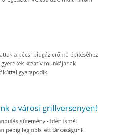
a
hattak a pécsi biogáz erőmű építéséhez
A gyerekek kreatív munkájának
ókúttal gyarapodik.
k a városi grillversenyen!
mandulás sütemény - idén ismét
n pedig legjobb lett társaságunk