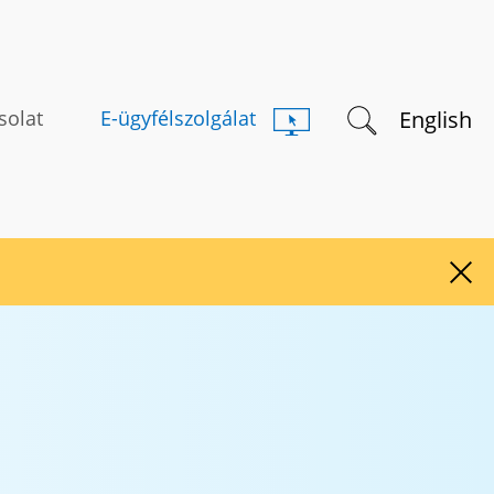
Keresés indítás
English
solat
E-ügyfélszolgálat
Figy