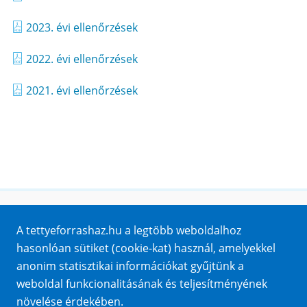
2023. évi ellenőrzések
2022. évi ellenőrzések
2021. évi ellenőrzések
Honlaptérkép
A tettyeforrashaz.hu a legtöbb weboldalhoz
Impresszum
hasonlóan sütiket (cookie-kat) használ, amelyekkel
Sütik
anonim statisztikai információkat gyűjtünk a
Adatvédelem
weboldal funkcionalitásának és teljesítményének
Közérdekű adatok
növelése érdekében.