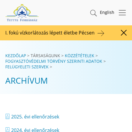
Tovább a tartalomhoz
TETTYE FORRÁSHÁZ Zrt.
Keresés indítása
English
I. fokú vízkorlátozás lépett életbe Pécsen
Figy
KEZDŐLAP
TÁRSASÁGUNK
KÖZZÉTÉTELEK
FOGYASZTÓVÉDELMI TÖRVÉNY SZERINTI ADATOK
FELÜGYELETI SZERVEK
ARCHÍVUM
2025. évi ellenőrzések
2024. évi ellenőrzések