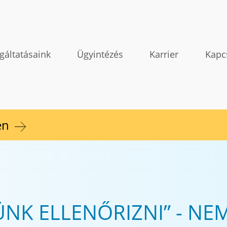
gáltatásaink
Ügyintézés
Karrier
Kapc
en
ÜNK ELLENŐRIZNI” - NE