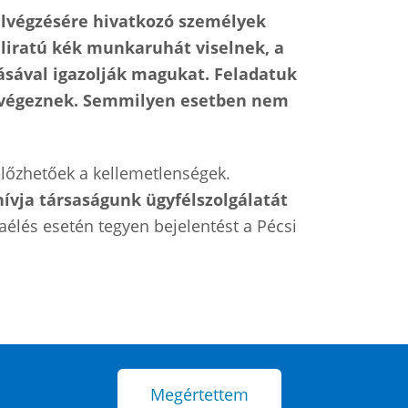
lvégzésére hivatkozó személyek
liratú kék munkaruhát viselnek, a
ásával igazolják magukat. Feladatuk
el végeznek. Semmilyen esetben nem
lőzhetőek a kellemetlenségek.
hívja társaságunk ügyfélszolgálatát
aélés esetén tegyen bejelentést a Pécsi
Megértettem