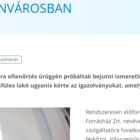
ÁNVÁROSBAN
Leolvasás
ra ellenőrzés ürügyén próbáltak bejutni ismeretl
emfüles lakó ugyanis kérte az igazolványukat, am
Rendszeresen előford
Forrásház Zrt. nevév
szolgáltatóra hivatk
férkőzni. Jóhiszeműs