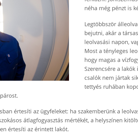
néha még pénzt is ké
Legtöbbször álleolv
bejutni, akár a társa
leolvasási napon, va
Most a tényleges leol
hogy magas a vízfogya
Szerencsére a lakók
csalók nem jártak si
tettyés ruhában kopo
 párost.
ban értesíti az ügyfeleket: ha szakemberünk a leolvasá
zokásos átlagfogyasztás mértékét, a helyszínen kitöl
n értesíti az érintett lakót.