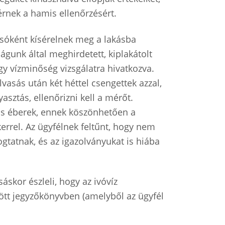
rnek a hamis ellenőrzésért.
asóként kísérelnek meg a lakásba
ságunk által meghirdetett, kiplakátolt
gy vízminőség vizsgálatra hivatkozva.
vasás után két héttel csengettek azzal,
sztás, ellenőrizni kell a mérőt.
 is éberek, ennek köszönhetően a
kerrel. Az ügyfélnek feltűnt, hogy nem
gtatnak, és az igazolványukat is hiába
skor észleli, hogy az ivóvíz
tött jegyzőkönyvben (amelyből az ügyfél