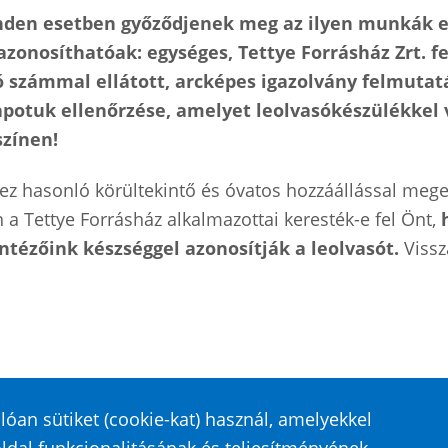
den esetben győződjenek meg az ilyen munkák e
onosíthatóak: egységes, Tettye Forrásház Zrt. fe
 számmal ellátott, arcképes igazolvány felmutat
lapotuk ellenőrzése, amelyet leolvasókészülékk
színen!
z hasonló körültekintő és óvatos hozzáállással mege
a Tettye Forrásház alkalmazottai keresték-e fel Önt,
ntézőink készséggel azonosítják a leolvasót.
Vissz
óan sütiket (cookie-kat) használ, amelyekkel