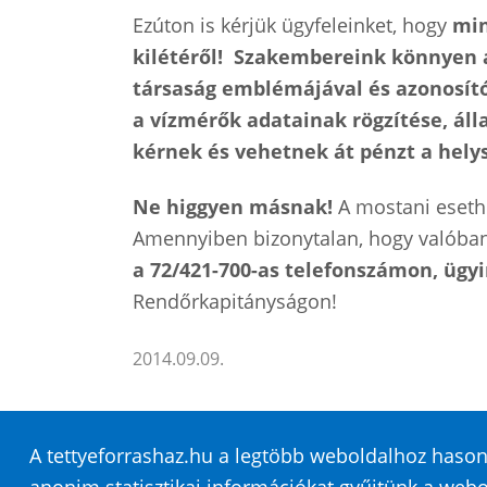
Ezúton is kérjük ügyfeleinket, hogy
min
kilétéről!
Szakembereink könnyen az
társaság emblémájával és azonosító
a vízmérők adatainak rögzítése, ál
kérnek és vehetnek át pénzt a hely
Ne higgyen másnak!
A mostani esethe
Amennyiben bizonytalan, hogy valóban 
a 72/421-700-as telefonszámon, ügyi
Rendőrkapitányságon!
2014.09.09.
A tettyeforrashaz.hu a legtöbb weboldalhoz hasonl