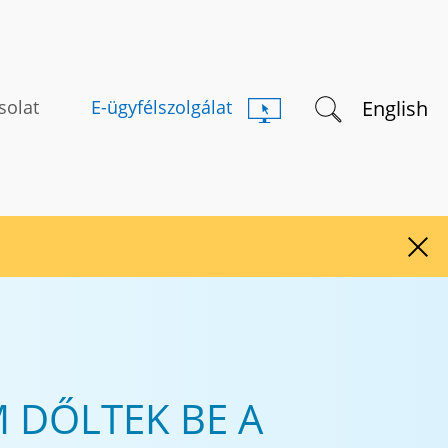
Keresés indítás
English
solat
E-ügyfélszolgálat
Figy
M DŐLTEK BE A