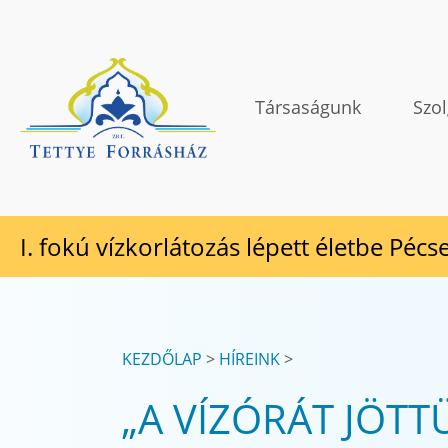
Tovább a tartalomhoz
TETTYE FORRÁSHÁZ Zrt.
Társaságunk
Szol
I. fokú vízkorlátozás lépett életbe Pécs
KEZDŐLAP
HÍREINK
„A VÍZÓRÁT JÖTT