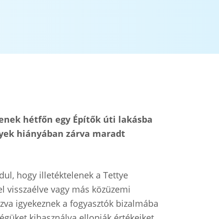
enek hétfőn egy Építők úti lakásba
elyek hiányában zárva maradt
ul, hogy illetéktelenek a Tettye
el visszaélve vagy más közüzemi
ozva igyekeznek a fogyasztók bizalmába
égüket kihasználva ellopják értékeiket,