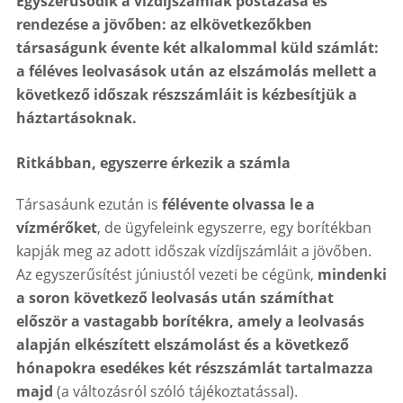
Egyszerűsödik a vízdíjszámlák postázása és
rendezése a jövőben: az elkövetkezőkben
társaságunk évente két alkalommal küld számlát:
a féléves leolvasások után az elszámolás mellett a
következő időszak részszámláit is kézbesítjük a
háztartásoknak.
Ritkábban, egyszerre érkezik a számla
Társasáunk ezután is
félévente olvassa le a
vízmérőket
, de ügyfeleink egyszerre, egy borítékban
kapják meg az adott időszak vízdíjszámláit a jövőben.
Az egyszerűsítést júniustól vezeti be cégünk,
mindenki
a soron következő leolvasás után számíthat
először a vastagabb borítékra, amely a leolvasás
alapján elkészített elszámolást és a következő
hónapokra esedékes két részszámlát tartalmazza
majd
(a változásról szóló tájékoztatással).