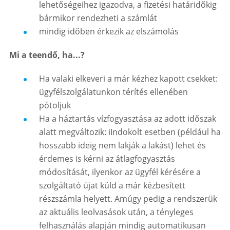
lehetőségeihez igazodva, a fizetési határidőkig
bármikor rendezheti a számlát
mindig időben érkezik az elszámolás
Mi a teendő, ha...?
Ha valaki elkeveri a már kézhez kapott csekket:
ügyfélszolgálatunkon térítés ellenében
pótoljuk
Ha a háztartás vízfogyasztása az adott időszak
alatt megváltozik: iIndokolt esetben (például ha
hosszabb ideig nem lakják a lakást) lehet és
érdemes is kérni az átlagfogyasztás
módosítását, ilyenkor az ügyfél kérésére a
szolgáltató újat küld a már kézbesített
részszámla helyett. Amúgy pedig a rendszerük
az aktuális leolvasások után, a tényleges
felhasználás alapján mindig automatikusan