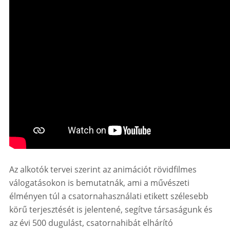
Az alkotók tervei szerint az animációt rövidfilmes
válogatásokon is bemutatnák, ami a művészeti
élményen túl a csatornahasználati etikett szélesebb
körű terjesztését is jelentené, segítve társaságunk és
az évi 500 dugulást, csatornahibát elhárító