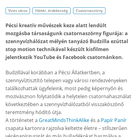
Vizes város
Háttér, érdekesség
Csatornaszörny
Pécsi kreatív művészek keze alatt lendült
mozgásba társaságunk csatornaszörny figurája: a
szennyvízhálózat mélyén tanyázó Budzilla ezúttal
stop motion technikával készült kisfilmen
jelentkezik YouTube és Facebook csatornánkon.
Budzillával korábban a Pécsi Állatkertben, a
szennyvíztisztító telepen vagy városi rendezvényeken
találkozhattak ügyfeleink, most pedig képernyőn és
mozivásznon folytatódik a helytelen csatornahasználat
következtében a szennyvízhálózatból visszaköszönő
teremtmény hódító útja.
A történetet a
GreatMindsThinkAlike
és a
Papír Panír
csapata kartonra rajzolva keltette életre – stílszerűen
vécépapírgurigát és más hulladékokat használva a