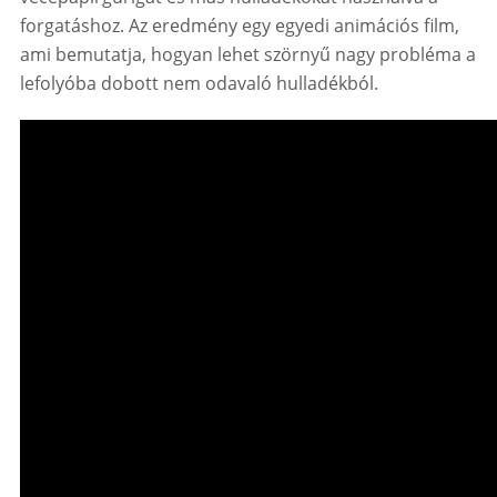
forgatáshoz. Az eredmény egy egyedi animációs film,
ami bemutatja, hogyan lehet szörnyű nagy probléma a
lefolyóba dobott nem odavaló hulladékból.