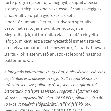
tartó programjaként újra megnyitja kapuit a pécsi
szennyvíztelep: szakmai vezetéssel járhatják végig az
elhasznált víz útját a gyerekek, akiket a
laboratóriumban kísérlet, az udvaron speciális
csatornatisztító járművünk bemutatója vár.
Megtudhatják, mi történik a vízzel, miután elnyeli a
lefolyó, miként lesz a szennyezettből ismét tiszta víz,
amit visszaadhatunk a természetnek, és azt is, hogyan
„tartjuk jól" a szennyező anyagokat lebontó hasznos
baktériumokat.
A látogatás időtartama kb. egy óra, a részvételhez előzetes
bejelentkezés szükséges.
A regisztrált csoportoknak az
uránvárosi buszvégállomásról ingyenes buszjáratokat
biztosítunk a telepre és vissza.
Program helyszíne: Pécs
városi szennyvíztisztító telep - 7634 Pécs, Állomás utca 40.
(a 6-os út pellérdi elágazásától Pellérd felé kb. 600
méterre, GPS koordináták: 46.0531,18.1541)