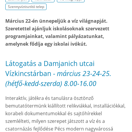
Szennyvíztisztító telep
Március 22-én ünnepeljük a víz világnapját.
Szeretettel ajánljuk iskolásoknak szervezett
programjainkat, valamint pályázatunkat,
amelynek fődíja egy iskolai ivókút.
Látogatás a Damjanich utcai
Vízkincstárban -
március 23-24-25.
(hétfő-kedd-szerda) 8.00-16.00
Interaktív, játékra és tanulásra ösztönző
bemutatótermünk kiállított relikviákkal, installációkkal,
korabeli dokumentumokkal és sajtóhírekkel
szemlélteti, milyen szerepet játszott a víz és a
csatornázás fejlődése Pécs modern nagyvárossá