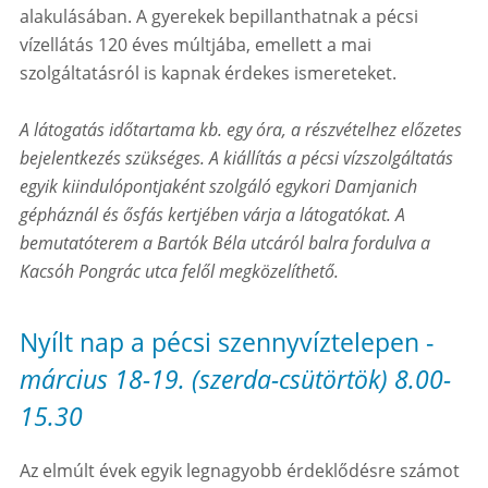
alakulásában. A gyerekek bepillanthatnak a pécsi
vízellátás 120 éves múltjába, emellett a mai
szolgáltatásról is kapnak érdekes ismereteket.
A látogatás időtartama kb. egy óra, a részvételhez előzetes
bejelentkezés szükséges. A kiállítás a pécsi vízszolgáltatás
egyik kiindulópontjaként szolgáló egykori Damjanich
gépháznál és ősfás kertjében várja a látogatókat. A
bemutatóterem a Bartók Béla utcáról balra fordulva a
Kacsóh Pongrác utca felől megközelíthető.
Nyílt nap a pécsi szennyvíztelepen -
március 18-19. (szerda-csütörtök) 8.00-
15.30
Az elmúlt évek egyik legnagyobb érdeklődésre számot