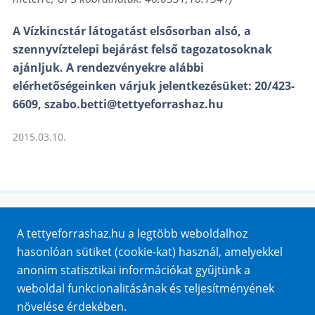
A Vízkincstár látogatást elsősorban alsó, a
szennyvíztelepi bejárást felső tagozatosoknak
ajánljuk. A rendezvényekre alábbi
elérhetőségeinken várjuk jelentkezésüket: 20/423-
6609, szabo.betti@tettyeforrashaz.hu
2015.03.10.
Honlaptérkép
A tettyeforrashaz.hu a legtöbb weboldalhoz
Impresszum
hasonlóan sütiket (cookie-kat) használ, amelyekkel
Sütik
anonim statisztikai információkat gyűjtünk a
Adatvédelem
weboldal funkcionalitásának és teljesítményének
Közérdekű adatok
növelése érdekében.