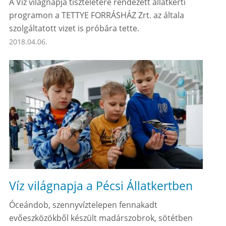
A Víz világnapja tiszteletére rendezett állatkerti
programon a TETTYE FORRÁSHÁZ Zrt. az általa
szolgáltatott vizet is próbára tette.
2018.04.06.
Víz világnapja a Pécsi Állatkertben
Óceándob, szennyvíztelepen fennakadt
evőeszközökből készült madárszobrok, sötétben