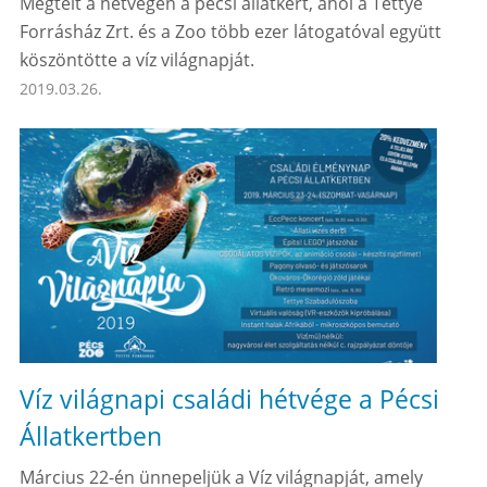
Megtelt a hétvégén a pécsi állatkert, ahol a Tettye
Forrásház Zrt. és a Zoo több ezer látogatóval együtt
köszöntötte a víz világnapját.
2019.03.26.
Víz világnapi családi hétvége a Pécsi
Állatkertben
Március 22-én ünnepeljük a Víz világnapját, amely