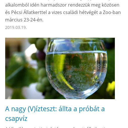
alkalomból idén harmadszor rendezzük meg közösen
és Pécsi Állatkerttel a vizes családi hétvégét a Zoo-ban
március 23-24-én.
2019.03.19.
A nagy (V)ízteszt: állta a próbát a
csapvíz