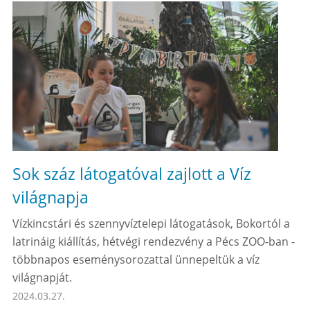
Sok száz látogatóval zajlott a Víz
világnapja
Vízkincstári és szennyvíztelepi látogatások, Bokortól a
latrináig kiállítás, hétvégi rendezvény a Pécs ZOO-ban -
többnapos eseménysorozattal ünnepeltük a víz
világnapját.
2024.03.27.