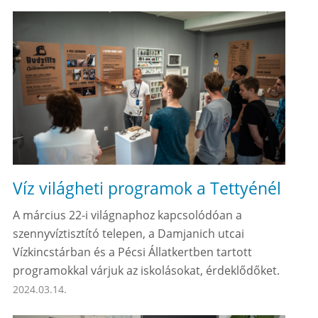
Víz világheti programok a Tettyénél
A március 22-i világnaphoz kapcsolódóan a
szennyvíztisztító telepen, a Damjanich utcai
Vízkincstárban és a Pécsi Állatkertben tartott
programokkal várjuk az iskolásokat, érdeklődőket.
2024.03.14.