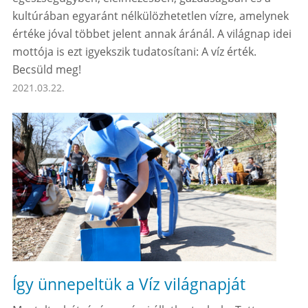
kultúrában egyaránt nélkülözhetetlen vízre, amelynek
értéke jóval többet jelent annak áránál. A világnap idei
mottója is ezt igyekszik tudatosítani: A víz érték.
Becsüld meg!
2021.03.22.
Így ünnepeltük a Víz világnapját