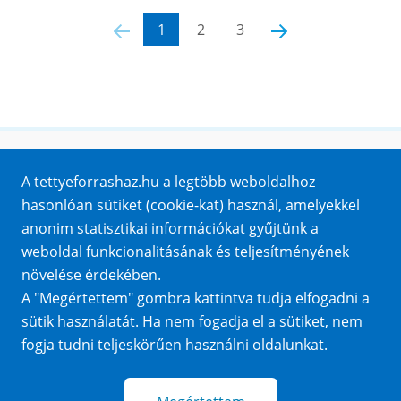
‹
1
2
3
›
Honlaptérkép
A tettyeforrashaz.hu a legtöbb weboldalhoz
Impresszum
hasonlóan sütiket (cookie-kat) használ, amelyekkel
Sütik
anonim statisztikai információkat gyűjtünk a
Adatvédelem
weboldal funkcionalitásának és teljesítményének
Közérdekű adatok
növelése érdekében.
A "Megértettem" gombra kattintva tudja elfogadni a
sütik használatát. Ha nem fogadja el a sütiket, nem
fogja tudni teljeskörűen használni oldalunkat.