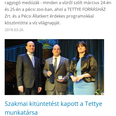
ragyogó medúzák - minden a vízről szólt március 24-én
és 25-én a pécsi zoo-ban, ahol a TETTYE FORRÁSHÁZ
Zrt. és a Pécsi Állatkert érdekes programokkal
köszöntötte a víz világnapját.
2018.03.26.
Szakmai kitüntetést kapott a Tettye
munkatársa